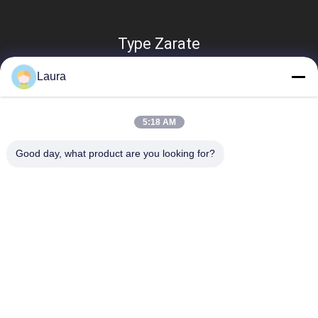
Type Zarate
Laura
5:18 AM
Good day, what product are you looking for?
Catégories populaires
Tous
Module Optique 
Émetteur-Récepteur 
D'émetteur-
Optique De SFP
Récepteur
Contrôle Industriel 
Modules SFP Cisco
De PLC
Module De Huawei 
Commutateur 