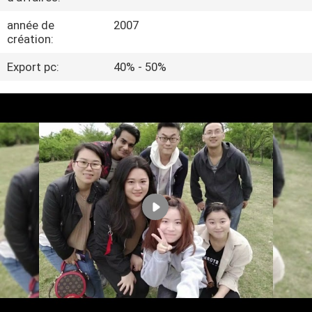
NOUS
année de
2007
création:
VISITE
Export pc:
40% - 50%
DE
L'USINE
CONTRÔLE
DE
LA
QUALITÉ
NOUS
CONTACTER