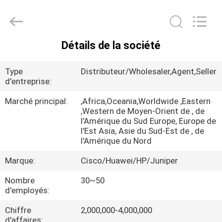
2026
LonRise
Equipment
Co.
Ltd..
All
Détails de la société
Rights
À
Reserved.
LA
Type
Distributeur/Wholesaler,Agent,Seller
d'entreprise:
MAISON
Marché principal:
,Africa,Oceania,Worldwide ,Eastern
,Western de Moyen-Orient de , de
PRODUITS
l'Amérique du Sud Europe, Europe de
l'Est Asia, Asie du Sud-Est de , de
l'Amérique du Nord
VIDÉOS
Marque:
Cisco/Huawei/HP/Juniper
À
Nombre
30~50
d'employés:
PROPOS
Chiffre
2,000,000-4,000,000
DE
d'affaires: