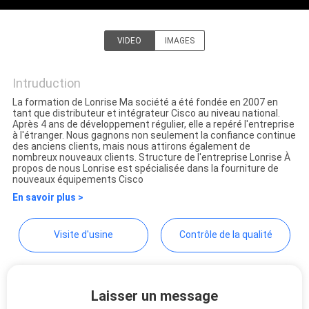
NOUVELLES
VIDEO
IMAGES
LonRise Equipment Co. Ltd.
LES
Intruduction
AFFAIRES
La formation de Lonrise Ma société a été fondée en 2007 en
tant que distributeur et intégrateur Cisco au niveau national.
Après 4 ans de développement régulier, elle a repéré l'entreprise
PLAN
à l'étranger. Nous gagnons non seulement la confiance continue
des anciens clients, mais nous attirons également de
DU
nombreux nouveaux clients. Structure de l'entreprise Lonrise À
propos de nous Lonrise est spécialisée dans la fourniture de
SITE
nouveaux équipements Cisco
En savoir plus >
POLITIQUE
Visite d'usine
Contrôle de la qualité
DE
CONFIDENTIALITÉ
Laisser un message