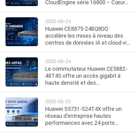
CloudEngine série 16800 – Cœur
NOUS
de nouvelle génération pour les
réseaux cloud et IA
2026-06-24
VISITE
Huawei CE8875-24BQ8DQ
DE
accélère les mises à niveau des
centres de données IA et cloud via
L'USINE
des ports 24 × 400GE et 8 × 800GE.
2026-06-24
CONTRÔLE
Le commutateur Huawei CE5882-
DE
48T4S offre un accès gigabit à
haute densité et des
LA
performances de liaison montante
QUALITÉ
10GE évolutives pour les réseaux
2026-06-23
modernes
Huawei S5731-S24T4X offre un
NOUS
réseau d'entreprise hautes
performances avec 24 ports
CONTACTER
Gigabit et une évolutivité de liaison