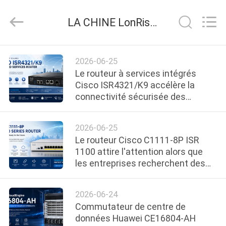
2026
LonRise
Equipment
LA CHINE LonRise Equipment Co. Ltd. nouvelles de la société
Co.
Ltd..
All
Rights
À
Reserved.
2026-06-25
LA
Le routeur à services intégrés
Cisco ISR4321/K9 accélère la
MAISON
connectivité sécurisée des
succursales pour les entreprises
PRODUITS
modernes
2026-06-25
Le routeur Cisco C1111-8P ISR
VIDÉOS
1100 attire l'attention alors que
les entreprises recherchent des
solutions de réseau de
À
succursales sécurisées et
2026-06-24
évolutives
PROPOS
Commutateur de centre de
DE
données Huawei CE16804-AH