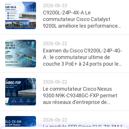
montante 10GE
2026-06-23
NOUVELLES
C9200L-24P-4X-A Le
commutateur Cisco Catalyst
LES
9200L améliore les performances
du réseau d'entreprise avec une
AFFAIRES
sécurité avancée et une
2026-06-22
connexion 10G
Examen du Cisco C9200L-24P-4G-
PLAN
A : le commutateur ultime de
DU
couche 3 PoE+ à 24 ports pour les
réseaux de succursales modernes
SITE
2026-06-22
Le commutateur Cisco Nexus
POLITIQUE
9300 N9K-C9348GC-FXP permet
DE
aux réseaux d'entreprise de
bénéficier d'un accès Gigabit
CONFIDENTIALITÉ
transparent et d'une connexion
2026-06-22
haut débit 100G Da
Le module SFP Cisco GLC-ZX-SM 1