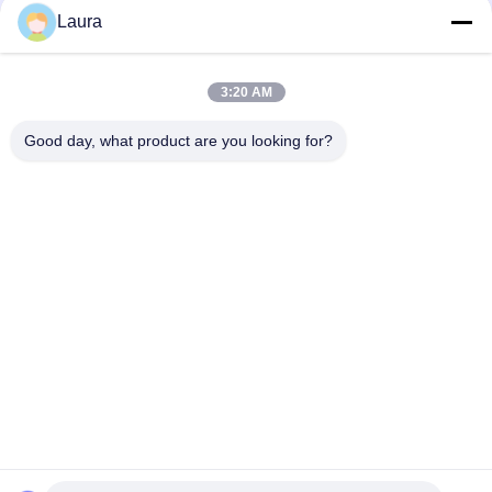
550 nm 70 km permet une
Laura
connectivité fibre Gigabit longue
distance fiable
3:20 AM
loading...
Good day, what product are you looking for?
Catégories populaires
Tous
Module Optique 
Émetteur-Récepteur 
D'émetteur-
Optique De SFP
Récepteur
Contrôle Industriel 
Modules SFP Cisco
De PLC
Module De Huawei 
Commutateur 
SFP
D'Ethernet De Cisco
Commutateurs De 
Points Finaux De 
Réseau De Huawei
Vidéoconférence