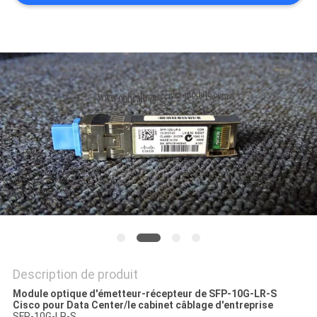
NOUVELLES
LES
AFFAIRES
SITEMAP
POLITIQUE
DE
CONFIDENTIALITÉ
Description de produit
Module optique d'émetteur-récepteur de SFP-10G-LR-S
Cisco pour Data Center/le cabinet câblage d'entreprise
SFP-10G-LR-S