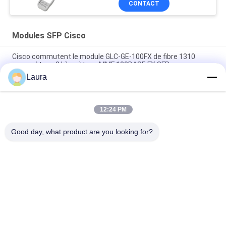
CONTACT
Modules SFP Cisco
Cisco commutent le module GLC-GE-100FX de fibre 1310
nanomètres, 2 kilomètres, MMF 100BASE FX SFP
Laura
GLC-LH-SM, émetteur-récepteur Cisco SFP, connecteur 1
Gbit/s/LC/mode unique
12:24 PM
SFP-10G-LRM, module Cisco SFP, 10 Gbit/s, connecteur LC,
portée 220 m
Good day, what product are you looking for?
Catégories populaires
Tous
Module Optique 
Émetteur-Récepteur 
D'émetteur-
Optique De SFP
Récepteur
Contrôle Industriel 
Modules SFP Cisco
De PLC