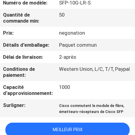
Numéro de modèle:
SFP-10G-LR-S
NOUS
Quantité de
50
commande min:
VISITE
Prix:
negonation
DE
L'USINE
Détails d'emballage:
Paquet commun
Délai de livraison:
2-après
CONTRÔLE
Conditions de
Western Union, L/C, T/T, Paypal
DE
paiement:
LA
Capacité
1000
d'approvisionnement:
QUALITÉ
Surligner:
,
Cisco commutent le module de fibre
émetteurs-récepteurs de Cisco SFP
NOUS
CONTACTER
MEILLEUR PRIX