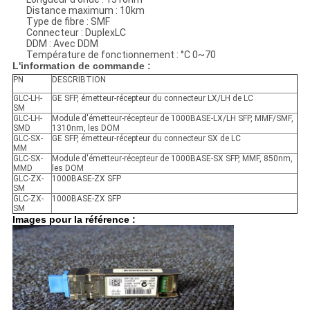
Distance maximum : 10km
Type de fibre : SMF
Connecteur : DuplexLC
DDM : Avec DDM
Température de fonctionnement : °C 0~70
L'information de commande :
PN
DESCRIBTION
GLC-LH-
GE SFP, émetteur-récepteur du connecteur LX/LH de LC
SM
GLC-LH-
Module d'émetteur-récepteur de 1000BASE-LX/LH SFP, MMF/SMF,
SMD
1310nm, les DOM
GLC-SX-
GE SFP, émetteur-récepteur du connecteur SX de LC
MM
GLC-SX-
Module d'émetteur-récepteur de 1000BASE-SX SFP, MMF, 850nm,
MMD
les DOM
GLC-ZX-
1000BASE-ZX SFP
SM
GLC-ZX-
1000BASE-ZX SFP
SM
Images pour la référence :