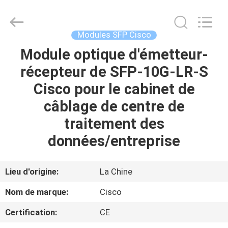
2026
LonRise
Equipment
Co.
Ltd..
Modules SFP Cisco
All
Rights
Module optique d'émetteur-
À
Reserved.
récepteur de SFP-10G-LR-S
LA
Cisco pour le cabinet de
MAISON
câblage de centre de
PRODUITS
traitement des
données/entreprise
VIDÉOS
Lieu d'origine:
La Chine
À
Nom de marque:
Cisco
PROPOS
Certification:
CE
DE