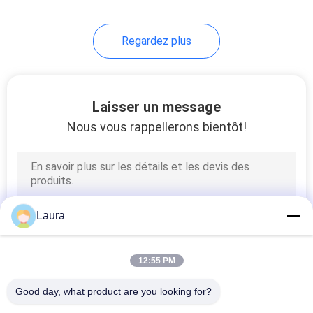
69
Regardez plus
Téléphone d'IP de
Cisco
Laisser un message
Nous vous rappellerons bientôt!
189
OSN Huawei
Laura
12:55 PM
Good day, what product are you looking for?