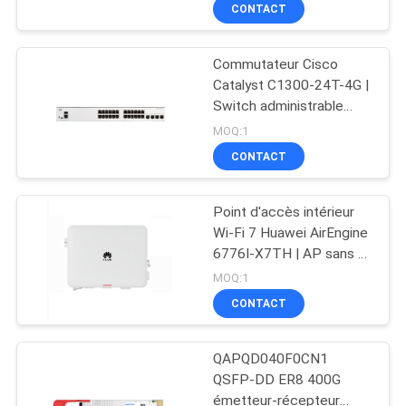
ports avec prise en
CONTACT
NOUS
charge des liaisons
montantes
10/25/40/100G
Commutateur Cisco
VISITE
273
Catalyst C1300-24T-4G |
DE
Switch administrable
Modules SFP Cisco
Gigabit à 24 ports avec
L'USINE
MOQ:1
liaisons montantes SFP
CONTACT
4x
CONTRÔLE
Point d'accès intérieur
DE
Wi-Fi 7 Huawei AirEngine
LA
6776I-X7TH | AP sans fil
757
d'entreprise haute
MOQ:1
QUALITÉ
densité
Contrôle industriel
CONTACT
NOUS
de PLC
QAPQD040F0CN1
CONTACTER
QSFP-DD ER8 400G
émetteur-récepteur