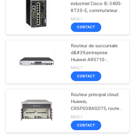
industriel Cisco IE-3400-
8T2S-E, commutateur
1097
administrable Gigabit à 8
MOQ:1
ports avec 2 liaisons
Commutateurs de
CONTACT
montantes SFP
réseau de Huawei
Routeur de succursale
d&#39;entreprise
Huawei AR5710-
H8T2TS1
MOQ:1
CONTACT
103
Points finaux de
Routeur principal cloud
Huawei,
vidéoconférence
CR5P03BASD75, routeur
NE40E-X3A, 2 MPU/2
MOQ:1
alimentation CC/aucun
CONTACT
logiciel