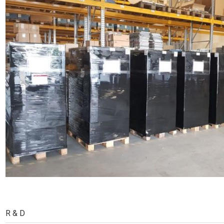
R & D