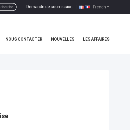
Demande de soumission
|
French
cherche
NOUS CONTACTER
NOUVELLES
LES AFFAIRES
ise