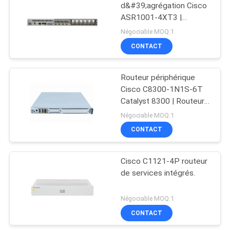
d&#39;agrégation Cisco
ASR1001-4XT3 |
1097
Routeur de périphérie
Négociable MOQ:1
d&#39;entreprise 4 x
Commutateurs de
CONTACT
10GE SFP+
réseau de Huawei
Routeur périphérique
Cisco C8300-1N1S-6T
Catalyst 8300 | Routeur
SD-WAN
Négociable MOQ:1
d&#39;entreprise
CONTACT
103
Points finaux de
Cisco C1121-4P routeur
de services intégrés.
vidéoconférence
Négociable MOQ:1
CONTACT