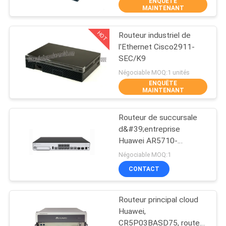
ENQUÊTE
NOUS
MAINTENANT
HOT
Routeur industriel de
VISITE
273
l'Ethernet Cisco2911-
DE
SEC/K9
Modules SFP Cisco
L'USINE
Négociable MOQ:1 unités
ENQUÊTE
MAINTENANT
CONTRÔLE
Routeur de succursale
DE
d&#39;entreprise
LA
Huawei AR5710-
757
H8T2TS1
Négociable MOQ:1
QUALITÉ
Contrôle industriel
CONTACT
NOUS
de PLC
Routeur principal cloud
CONTACTER
Huawei,
CR5P03BASD75, routeur