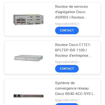
Routeur de services
69
d'agrégation Cisco
Téléphone d'IP de
ASR903 | Routeur
d'accès Ethernet
Négociable MOQ:1
Cisco
Compact Carrier pour les
CONTACT
réseaux métropolitains
Routeur Cisco C1121-
8PLTEP ISR 1100 |
Routeur d'entreprise
189
avancé Gigabit LTE à 8
Négociable MOQ:1
ports
CONTACT
OSN Huawei
Système de
convergence réseau
Cisco N540-ACC-SYS |
Accessoires et
Négociable MOQ:1
composants système