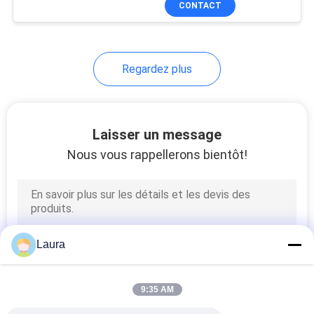
CONTACT
187
pour les routeurs
d&#39;agrégation NCS
Modules de routeur
540 Series
de Cisco
Regardez plus
Laisser un message
Nous vous rappellerons bientôt!
160
Alimentation
d'énergie de Cisco
Laura
9:35 AM
131