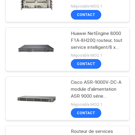
NE40E-X3A, 2 MPU/2
Négociable MOQ:1
NOUVELLES
alimentation CC/aucun
CONTACT
logiciel
302
LES
Module de Huawei
Huawei NetEngine 8000
AFFAIRES
F1A-8H20Q routeur, tout
SFP
service intelligent/8 x
100GE QSFP28
Négociable MOQ:1
PLAN
CONTACT
DU
SITE
Cisco ASR-9000V-DC-A
1583
module d'alimentation
Commutateur
POLITIQUE
ASR 9000 série
alimentation en courant
Négociable MOQ:1
DE
d'Ethernet de Cisco
continu
CONTACT
CONFIDENTIALITÉ
Routeur de services