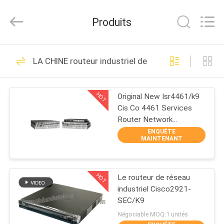
2026
LonRise
Equipment
Produits
Co.
Ltd..
All
Rights
À
Reserved.
538
LA CHINE routeur industriel de réseau
LA
Module optique
MAISON
d'émetteur-
HOT
Original New Isr4461/k9
Cis Co 4461 Services
récepteur
PRODUITS
Router Network
PouterISR4461/K9
ENQUÊTE
MAINTENANT
VIDÉOS
235
émetteur-récepteur
HOT
Le routeur de réseau
À
industriel Cisco2921-
PROPOS
optique de SFP
SEC/K9
DE
Négociable MOQ:1 unités