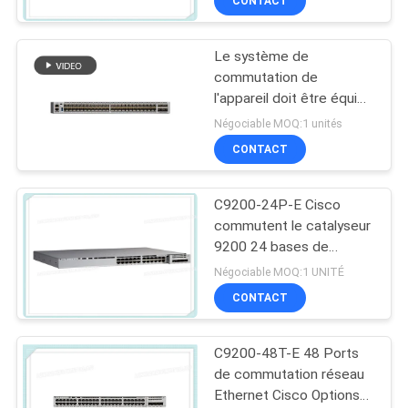
CONTACT
Le système de
commutation de
l'appareil doit être équipé
d'un système de
Négociable MOQ:1 unités
commutation de
CONTACT
l'appareil qui est équipé
d'un système de
commutation de
C9200-24P-E Cisco
l'appareil.
commutent le catalyseur
9200 24 bases de
réseau de commutateur
Négociable MOQ:1 UNITÉ
du port PoE+
CONTACT
C9200-48T-E 48 Ports
de commutation réseau
Ethernet Cisco Options