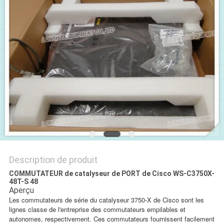
NOUVELLES
LES
AFFAIRES
SITEMAP
POLITIQUE
DE
CONFIDENTIALITÉ
Description de produit
COMMUTATEUR de catalyseur de PORT de Cisco WS-C3750X-
48T-S 48
Aperçu
Les commutateurs de série du catalyseur 3750-X de Cisco sont les
lignes classe de l'entreprise des commutateurs empilables et
autonomes, respectivement. Ces commutateurs fournissent facilement