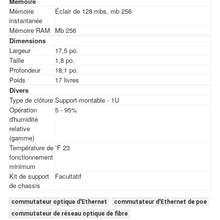
Mémoire
Mémoire
Éclair de 128 mbs, mb 256
instantanée
Mémoire RAM
Mb 256
Dimensions
Largeur
17,5 po.
Taille
1,8 po.
Profondeur
18,1 po.
Poids
17 livres
Divers
Type de clôture
Support-montable - 1U
Opération
5 - 95%
d'humidité
relative
(gamme)
Température de
˚F 23
fonctionnement
minimum
Kit de support
Facultatif
de chassis
commutateur optique d'Ethernet
commutateur d'Ethernet de poe
commutateur de réseau optique de fibre