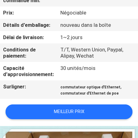
commande min:
NOUS
Prix:
Négociable
VISITE
Détails d'emballage:
nouveau dans la boîte
DE
Délai de livraison:
1~2 jours
L'USINE
Conditions de
T/T, Western Union, Paypal,
paiement:
Alipay, Wechat
CONTRÔLE
Capacité
30 unités/mois
d'approvisionnement:
DE
LA
Surligner:
,
commutateur optique d'Ethernet
commutateur d'Ethernet de poe
QUALITÉ
MEILLEUR PRIX
NOUS
CONTACTER