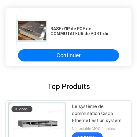
BASE d'IP de POE de
COMMUTATEUR de PORT du
commutateur WS-C3750X-48T-S
48 d'Ethernet de Cisco
Continuer
Top Produits
Le système de
commutation Cisco
Ethernet est un système
de commutation Cisco
Négociable MOQ:1 unités
Ethernet.