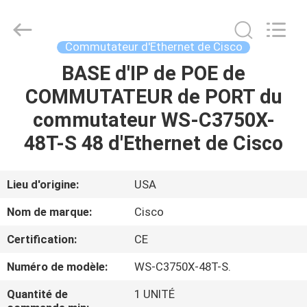
2026
LonRise
Equipment
Co.
Ltd..
Commutateur d'Ethernet de Cisco
All
Rights
BASE d'IP de POE de
À
Reserved.
COMMUTATEUR de PORT du
LA
commutateur WS-C3750X-
MAISON
48T-S 48 d'Ethernet de Cisco
PRODUITS
Lieu d'origine:
USA
VIDÉOS
Nom de marque:
Cisco
Certification:
CE
À
Numéro de modèle:
WS-C3750X-48T-S.
PROPOS
DE
Quantité de
1 UNITÉ