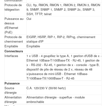
commutation
Protocole de
CLI, ftp, RMON, RMON 1, RMON 2, RMON 3, RMON
télégestion
9, SNMP, SNMP 1, SNMP 2, SNMP 2c, SNMP 3,
SSH, TFTP, telnet
Puissance au-
Oui
dessus
d'Ethernet
(PoE)
Protocole de
EIGRP, HSRP, RIP-1, RIP-2, RIPng, cheminement
cheminement
statique d'IP
Empilable
Empilable
Connecteurs
Interfaces
1 x USB - 4 goupillez le type A, 1 gestion d'USB de x -
Ethernet 10Base-T/100Base-TX - RJ-45, 1 gestion de
x - RS-232 - RJ-45, 1 gestion de x - console - type B,
dispositif de pile de réseau de 2 x, réseau de 48
x/puissance de mini-USB - Ethernet 10Base-
T/100Base-TX/1000Base-T - RJ-45
Puissance
Source
C.A. 120/230 V (50/60 hertz)
d'énergie
Alimentation
Alimentation d'énergie - superflue - module
d'énergie
embrochable