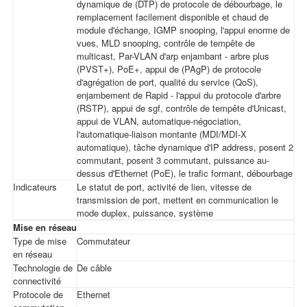
dynamique de (DTP) de protocole de débourbage, le
remplacement facilement disponible et chaud de
module d'échange, IGMP snooping, l'appui enorme de
vues, MLD snooping, contrôle de tempête de
multicast, Par-VLAN d'arp enjambant - arbre plus
(PVST+), PoE+, appui de (PAgP) de protocole
d'agrégation de port, qualité du service (QoS),
enjambement de Rapid - l'appui du protocole d'arbre
(RSTP), appui de sgf, contrôle de tempête d'Unicast,
appui de VLAN, automatique-négociation,
l'automatique-liaison montante (MDI/MDI-X
automatique), tâche dynamique d'IP address, posent 2
commutant, posent 3 commutant, puissance au-
dessus d'Ethernet (PoE), le trafic formant, débourbage
Indicateurs
Le statut de port, activité de lien, vitesse de
transmission de port, mettent en communication le
mode duplex, puissance, système
Mise en réseau
Type de mise
Commutateur
en réseau
Technologie de
De câble
connectivité
Protocole de
Ethernet