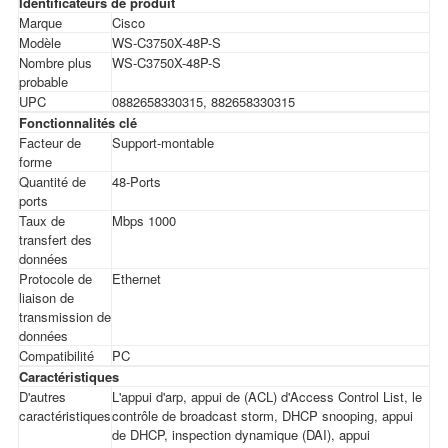
Identificateurs de produit
Marque
Cisco
Modèle
WS-C3750X-48P-S
Nombre plus
WS-C3750X-48P-S
probable
UPC
0882658330315, 882658330315
Fonctionnalités clé
Facteur de
Support-montable
forme
Quantité de
48-Ports
ports
Taux de
Mbps 1000
transfert des
données
Protocole de
Ethernet
liaison de
transmission de
données
Compatibilité
PC
Caractéristiques
D'autres
L'appui d'arp, appui de (ACL) d'Access Control List, le
caractéristiques
contrôle de broadcast storm, DHCP snooping, appui
de DHCP, inspection dynamique (DAI), appui