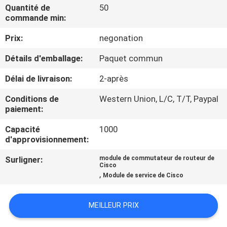
NOUS
Quantité de
50
commande min:
Prix:
negonation
VISITE
DE
Détails d'emballage:
Paquet commun
L'USINE
Délai de livraison:
2-après
Conditions de
Western Union, L/C, T/T, Paypal
CONTRÔLE
paiement:
DE
Capacité
1000
d'approvisionnement:
LA
QUALITÉ
Surligner:
module de commutateur de routeur de
Cisco
,
Module de service de Cisco
NOUS
MEILLEUR PRIX
CONTACTER