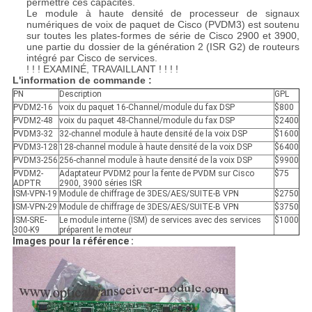
permettre ces capacités.
Le module à haute densité de processeur de signaux
numériques de voix de paquet de Cisco (PVDM3) est soutenu
sur toutes les plates-formes de série de Cisco 2900 et 3900,
une partie du dossier de la génération 2 (ISR G2) de routeurs
intégré par Cisco de services.
! ! ! EXAMINÉ, TRAVAILLANT ! ! ! !
L'information de commande :
PN
Description
GPL
PVDM2-16
voix du paquet 16-Channel/module du fax DSP
$800
PVDM2-48
voix du paquet 48-Channel/module du fax DSP
$2400
PVDM3-32
32-channel module à haute densité de la voix DSP
$1600
PVDM3-128
128-channel module à haute densité de la voix DSP
$6400
PVDM3-256
256-channel module à haute densité de la voix DSP
$9900
PVDM2-
Adaptateur PVDM2 pour la fente de PVDM sur Cisco
$75
ADPTR
2900, 3900 séries ISR
ISM-VPN-19
Module de chiffrage de 3DES/AES/SUITE-B VPN
$2750
ISM-VPN-29
Module de chiffrage de 3DES/AES/SUITE-B VPN
$3750
ISM-SRE-
Le module interne (ISM) de services avec des services
$1000
300-K9
préparent le moteur
Images pour la référence :