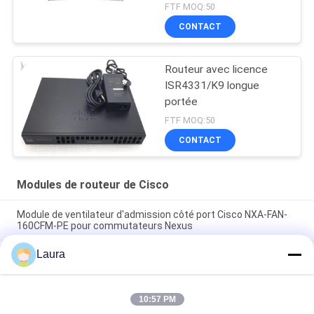
de Cisco
FTF MOQ:50
CONTACT
Routeur avec licence
ISR4331/K9 longue
portée
FTF MOQ:50
CONTACT
Modules de routeur de Cisco
Module de ventilateur d'admission côté port Cisco NXA-FAN-
160CFM-PE pour commutateurs Nexus
Laura
ISR4221-SEC/K9 ISR 4321 with 2 onboard GE, 2 NIM slots, 1 ISC
slot, 4 GB Flash Memory default, 4 GB DRAM default
C1-ASR1001-HX/K9 Cisco fournisseur de 1000 de série de
10:57 PM
radar de surveillance aérienne de plate-forme de Cisco