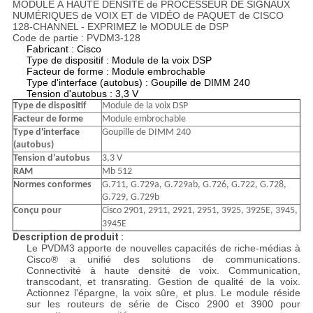
MODULE À HAUTE DENSITÉ de PROCESSEUR DE SIGNAUX
NUMÉRIQUES de VOIX ET de VIDÉO de PAQUET de CISCO
128-CHANNEL - EXPRIMEZ le MODULE de DSP
Code de partie : PVDM3-128
Fabricant : Cisco
Type de dispositif : Module de la voix DSP
Facteur de forme : Module embrochable
Type d'interface (autobus) : Goupille de DIMM 240
Tension d'autobus : 3,3 V
Type de dispositif
Module de la voix DSP
Facteur de forme
Module embrochable
Type d'interface
Goupille de DIMM 240
(autobus)
Tension d'autobus
3,3 V
RAM
Mb 512
Normes conformes
G.711, G.729a, G.729ab, G.726, G.722, G.728,
G.729, G.729b
Conçu pour
Cisco 2901, 2911, 2921, 2951, 3925, 3925E, 3945,
3945E
Description de produit :
Le PVDM3 apporte de nouvelles capacités de riche-médias à
Cisco® a unifié des solutions de communications.
Connectivité à haute densité de voix. Communication,
transcodant, et transrating. Gestion de qualité de la voix.
Actionnez l'épargne, la voix sûre, et plus. Le module réside
sur les routeurs de série de Cisco 2900 et 3900 pour