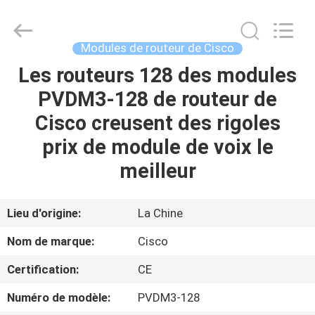
2026
LonRise
Equipment
Co.
Ltd..
Modules de routeur de Cisco
All
Rights
Les routeurs 128 des modules
À
Reserved.
PVDM3-128 de routeur de
LA
Cisco creusent des rigoles
MAISON
prix de module de voix le
PRODUITS
meilleur
VIDÉOS
Lieu d'origine:
La Chine
Nom de marque:
Cisco
À
Certification:
CE
PROPOS
Numéro de modèle:
PVDM3-128
DE