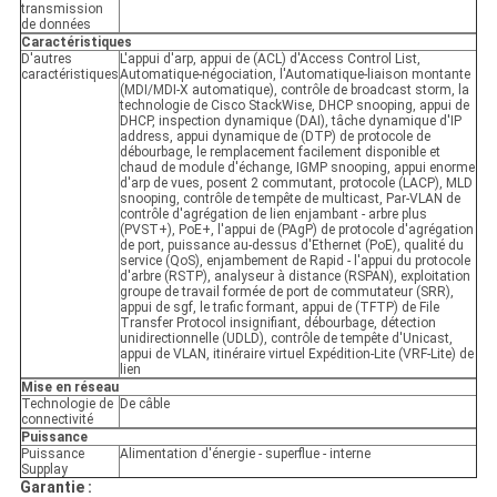
transmission
de données
Caractéristiques
D'autres
L'appui d'arp, appui de (ACL) d'Access Control List,
caractéristiques
Automatique-négociation, l'Automatique-liaison montante
(MDI/MDI-X automatique), contrôle de broadcast storm, la
technologie de Cisco StackWise, DHCP snooping, appui de
DHCP, inspection dynamique (DAI), tâche dynamique d'IP
address, appui dynamique de (DTP) de protocole de
débourbage, le remplacement facilement disponible et
chaud de module d'échange, IGMP snooping, appui enorme
d'arp de vues, posent 2 commutant, protocole (LACP), MLD
snooping, contrôle de tempête de multicast, Par-VLAN de
contrôle d'agrégation de lien enjambant - arbre plus
(PVST+), PoE+, l'appui de (PAgP) de protocole d'agrégation
de port, puissance au-dessus d'Ethernet (PoE), qualité du
service (QoS), enjambement de Rapid - l'appui du protocole
d'arbre (RSTP), analyseur à distance (RSPAN), exploitation
groupe de travail formée de port de commutateur (SRR),
appui de sgf, le trafic formant, appui de (TFTP) de File
Transfer Protocol insignifiant, débourbage, détection
unidirectionnelle (UDLD), contrôle de tempête d'Unicast,
appui de VLAN, itinéraire virtuel Expédition-Lite (VRF-Lite) de
lien
Mise en réseau
Technologie de
De câble
connectivité
Puissance
Puissance
Alimentation d'énergie - superflue - interne
Supplay
Garantie :