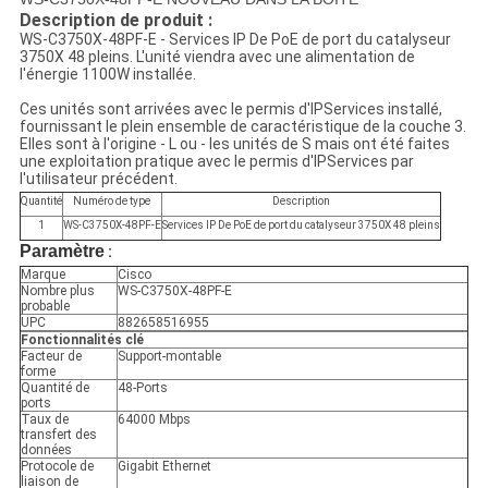
Description de produit :
WS-C3750X-48PF-E - Services IP De PoE de port du catalyseur
3750X 48 pleins. L'unité viendra avec une alimentation de
l'énergie 1100W installée.
Ces unités sont arrivées avec le permis d'IPServices installé,
fournissant le plein ensemble de caractéristique de la couche 3.
Elles sont à l'origine - L ou - les unités de S mais ont été faites
une exploitation pratique avec le permis d'IPServices par
l'utilisateur précédent.
Quantité
Numéro de type
Description
1
WS-C3750X-48PF-E
Services IP De PoE de port du catalyseur 3750X 48 pleins
Paramètre
:
Marque
Cisco
Nombre plus
WS-C3750X-48PF-E
probable
UPC
882658516955
Fonctionnalités clé
Facteur de
Support-montable
forme
Quantité de
48-Ports
ports
Taux de
64000 Mbps
transfert des
données
Protocole de
Gigabit Ethernet
liaison de