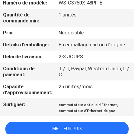
Numéro de modèle:
WS-C3750X-48PF-E
NOUS
Quantité de
1 unités
commande min:
VISITE
Prix:
Négociable
DE
L'USINE
Détails d'emballage:
En emballage carton d’origine
Délai de livraison:
2-3 JOURS
CONTRÔLE
Conditions de
T / T, Paypal, Western Union, L /
DE
paiement:
C
LA
Capacité
25 unités/mois
d'approvisionnement:
QUALITÉ
Surligner:
,
commutateur optique d'Ethernet
commutateur d'Ethernet de poe
NOUS
CONTACTER
MEILLEUR PRIX