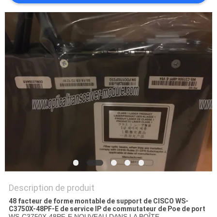
NOUVELLES
LES
AFFAIRES
SITEMAP
POLITIQUE
DE
CONFIDENTIALITÉ
Description de produit
48 facteur de forme montable de support de CISCO WS-
C3750X-48PF-E de service IP de commutateur de Poe de port
WS-C3750X-48PF-E NOUVEAU DANS LA BOÎTE