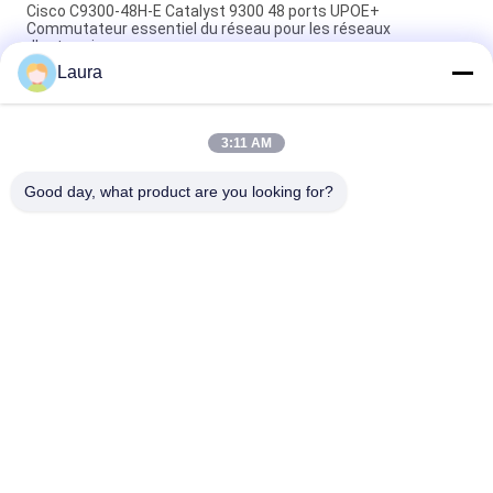
Cisco C9300-48H-E Catalyst 9300 48 ports UPOE+
Commutateur essentiel du réseau pour les réseaux
d'entreprise
Laura
Cisco C9300-48P-E Catalyst 9300, commutateur réseau PoE+
à 48 ports pour réseaux d'entreprise
3:11 AM
Cisco C9300-24S-E Catalyst 9300 24 ports SFP Commutateur
essentiel du réseau
Good day, what product are you looking for?
Catégories populaires
Tous
Module Optique 
Émetteur-Récepteur 
D'émetteur-
Optique De SFP
Récepteur
Contrôle Industriel 
Modules SFP Cisco
De PLC
Module De Huawei 
Commutateur 
SFP
D'Ethernet De Cisco