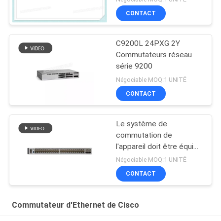
modulaire de données
CONTACT
C9200L 24PXG 2Y
Commutateurs réseau
série 9200
Négociable MOQ:1 UNITÉ
CONTACT
Le système de
commutation de
l'appareil doit être équipé
d'un système de
Négociable MOQ:1 UNITÉ
commutation de
CONTACT
l'appareil qui est équipé
d'un système de
commutation de
Commutateur d'Ethernet de Cisco
l'appareil.