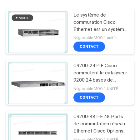
Le système de
commutation Cisco
Ethernet est un système
de commutation Cisco
Négociable MOQ:1 unités
Ethernet.
CONTACT
C9200-24P-E Cisco
commutent le catalyseur
9200 24 bases de
réseau de commutateur
Négociable MOQ:1 UNITÉ
du port PoE+
CONTACT
C9200-48T-E 48 Ports
de commutation réseau
Ethernet Cisco Options
de liaison montante
Négociable MOQ:1 UNITÉ