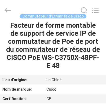
2026
LonRise
Equipment
Co.
Ltd..
Commutateur d'Ethernet de Cisco
All
Rights
Facteur de forme montable
À
Reserved.
de support de service IP de
LA
commutateur de Poe de port
MAISON
du commutateur de réseau de
PRODUITS
CISCO PoE WS-C3750X-48PF-
E 48
VIDÉOS
Lieu d'origine:
La Chine
À
Nom de marque:
Cisco
PROPOS
Certification:
CE
DE