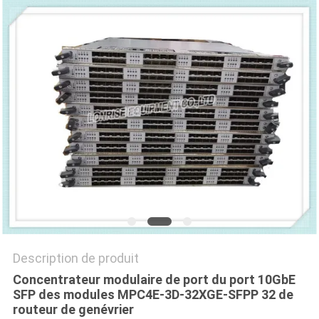
NOUVELLES
LES
AFFAIRES
PLAN
DU
SITE
POLITIQUE
DE
Description de produit
CONFIDENTIALITÉ
Concentrateur modulaire de port du port 10GbE
SFP des modules MPC4E-3D-32XGE-SFPP 32 de
routeur de genévrier