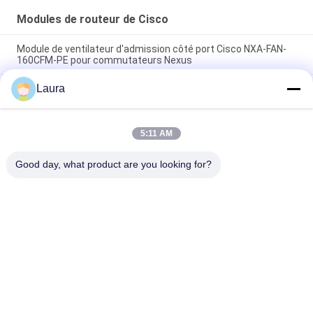
Modules de routeur de Cisco
Module de ventilateur d'admission côté port Cisco NXA-FAN-
160CFM-PE pour commutateurs Nexus
Laura
ISR4221-SEC/K9 ISR 4321 with 2 onboard GE, 2 NIM slots, 1 ISC
slot, 4 GB Flash Memory default, 4 GB DRAM default
C1-ASR1001-HX/K9 Cisco fournisseur de 1000 de série de
5:11 AM
radar de surveillance aérienne de plate-forme de Cisco
modules de routeur
Good day, what product are you looking for?
Catégories populaires
Tous
Module Optique 
Émetteur-Récepteur 
D'émetteur-
Optique De SFP
Récepteur
Contrôle Industriel 
Modules SFP Cisco
De PLC