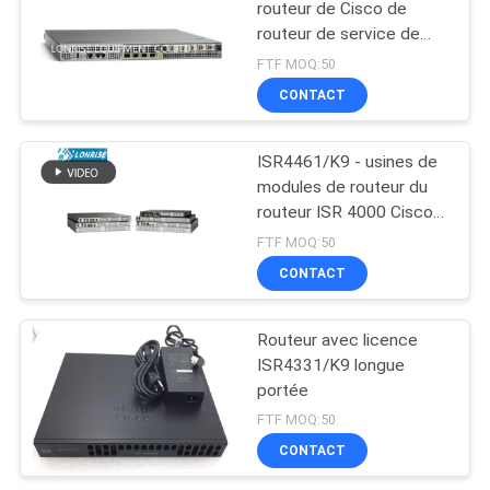
routeur de Cisco de
routeur de service de
l'agrégation ASR1001
FTF MOQ:50
CONTACT
ISR4461/K9 - usines de
modules de routeur du
routeur ISR 4000 Cisco
de Cisco
FTF MOQ:50
CONTACT
Routeur avec licence
ISR4331/K9 longue
portée
FTF MOQ:50
CONTACT