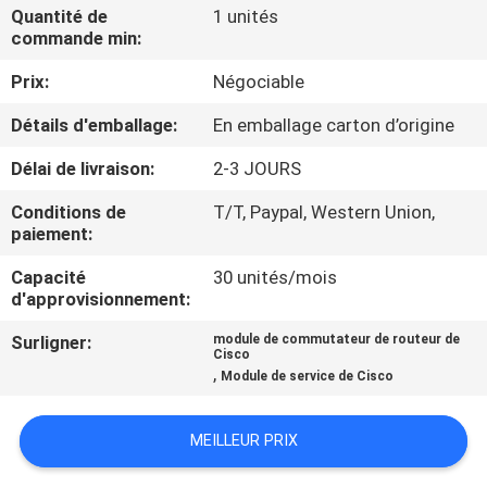
NOUS
Quantité de
1 unités
commande min:
Prix:
Négociable
VISITE
DE
Détails d'emballage:
En emballage carton d’origine
L'USINE
Délai de livraison:
2-3 JOURS
Conditions de
T/T, Paypal, Western Union,
CONTRÔLE
paiement:
DE
Capacité
30 unités/mois
d'approvisionnement:
LA
QUALITÉ
Surligner:
module de commutateur de routeur de
Cisco
,
Module de service de Cisco
NOUS
MEILLEUR PRIX
CONTACTER