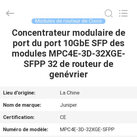
2026
LonRise
Equipment
Co.
Ltd..
Modules de routeur de Cisco
All
Rights
Concentrateur modulaire de
À
Reserved.
port du port 10GbE SFP des
LA
modules MPC4E-3D-32XGE-
MAISON
SFPP 32 de routeur de
PRODUITS
genévrier
VIDÉOS
Lieu d'origine:
La Chine
Nom de marque:
Juniper
À
Certification:
CE
PROPOS
Numéro de modèle:
MPC4E-3D-32XGE-SFPP
DE