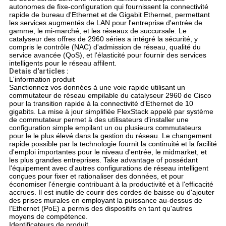
autonomes de fixe-configuration qui fournissent la connectivité
rapide de bureau d'Ethernet et de Gigabit Ethernet, permettant
les services augmentés de LAN pour l'entreprise d'entrée de
gamme, le mi-marché, et les réseaux de succursale. Le
catalyseur des offres de 2960 séries a intégré la sécurité, y
compris le contrôle (NAC) d'admission de réseau, qualité du
service avancée (QoS), et l'élasticité pour fournir des services
intelligents pour le réseau affilent.
Detais d'articles :
L'information produit
Sanctionnez vos données à une voie rapide utilisant un
commutateur de réseau empilable du catalyseur 2960 de Cisco
pour la transition rapide à la connectivité d'Ethernet de 10
gigabits. La mise à jour simplifiée FlexStack appelé par système
de commutateur permet à des utilisateurs d'installer une
configuration simple empilant un ou plusieurs commutateurs
pour le le plus élevé dans la gestion du réseau. Le changement
rapide possible par la technologie fournit la continuité et la facilité
d'emploi importantes pour le niveau d'entrée, le midmarket, et
les plus grandes entreprises. Take advantage of possédant
l'équipement avec d'autres configurations de réseau intelligent
conçues pour fixer et rationaliser des données, et pour
économiser l'énergie contribuant à la productivité et à l'efficacité
accrues. Il est inutile de courir des cordes de baisse ou d'ajouter
des prises murales en employant la puissance au-dessus de
l'Ethernet (PoE) a permis des dispositifs en tant qu'autres
moyens de compétence.
Identificateurs de produit