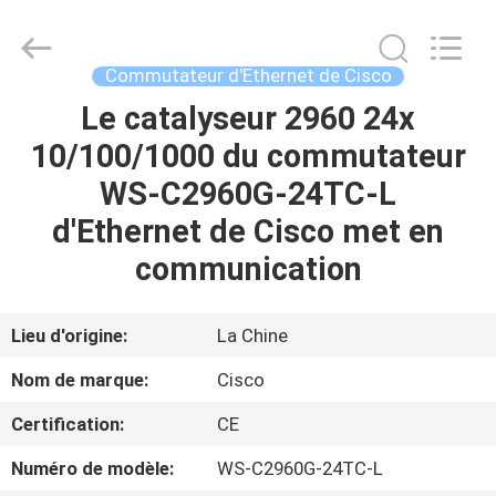
2026
LonRise
Equipment
Co.
Ltd..
Commutateur d'Ethernet de Cisco
All
Rights
Le catalyseur 2960 24x
À
Reserved.
10/100/1000 du commutateur
LA
WS-C2960G-24TC-L
MAISON
d'Ethernet de Cisco met en
PRODUITS
communication
VIDÉOS
Lieu d'origine:
La Chine
Nom de marque:
Cisco
À
Certification:
CE
PROPOS
Numéro de modèle:
WS-C2960G-24TC-L
DE