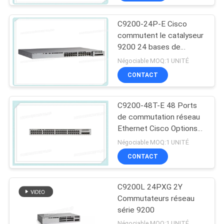
C9200-24P-E Cisco
commutent le catalyseur
9200 24 bases de
réseau de commutateur
Négociable MOQ:1 UNITÉ
du port PoE+
CONTACT
C9200-48T-E 48 Ports
de commutation réseau
Ethernet Cisco Options
de liaison montante
Négociable MOQ:1 UNITÉ
modulaire de données
CONTACT
C9200L 24PXG 2Y
Commutateurs réseau
série 9200
Négociable MOQ:1 UNITÉ