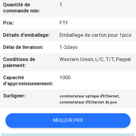
NOUS
Quantité de
1
commande min:
Prix:
FTF
VISITE
DE
Détails d'emballage:
Emballage de carton pour 1pics
L'USINE
Délai de livraison:
1-2days
Conditions de
Western Union, L/C, T/T, Paypal
CONTRÔLE
paiement:
DE
Capacité
1000
d'approvisionnement:
LA
QUALITÉ
Surligner:
,
commutateur optique d'Ethernet
commutateur d'Ethernet de poe
NOUS
MEILLEUR PRIX
CONTACTER