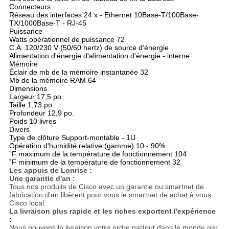
Connecteurs
Réseau des interfaces 24 x - Ethernet 10Base-T/100Base-
TX/1000Base-T - RJ-45
Puissance
Watts opérationnel de puissance 72
C.A. 120/230 V (50/60 hertz) de source d'énergie
Alimentation d'énergie d'alimentation d'énergie - interne
Mémoire
Éclair de mb de la mémoire instantanée 32
Mb de la mémoire RAM 64
Dimensions
Largeur 17,5 po.
Taille 1,73 po.
Profondeur 12,9 po.
Poids 10 livres
Divers
Type de clôture Support-montable - 1U
Opération d'humidité relative (gamme) 10 - 90%
˚F maximum de la température de fonctionnement 104
˚F minimum de la température de fonctionnement 32
Les appuis de Lonrise :
Une garantie d'an :
Tous nos produits de Cisco avec un garantie ou smartnet de
fabrication d'an libèrent pour vous le smartnet de achat à vous
Cisco local.
La livraison plus rapide et les riches exportent l'expérience
:
Nous pouvons la livraison votre ordre partout dans le monde par