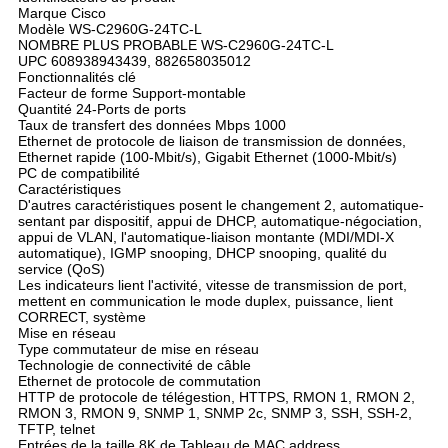
Marque Cisco
Modèle WS-C2960G-24TC-L
NOMBRE PLUS PROBABLE WS-C2960G-24TC-L
UPC 608938943439, 882658035012
Fonctionnalités clé
Facteur de forme Support-montable
Quantité 24-Ports de ports
Taux de transfert des données Mbps 1000
Ethernet de protocole de liaison de transmission de données,
Ethernet rapide (100-Mbit/s), Gigabit Ethernet (1000-Mbit/s)
PC de compatibilité
Caractéristiques
D'autres caractéristiques posent le changement 2, automatique-
sentant par dispositif, appui de DHCP, automatique-négociation,
appui de VLAN, l'automatique-liaison montante (MDI/MDI-X
automatique), IGMP snooping, DHCP snooping, qualité du
service (QoS)
Les indicateurs lient l'activité, vitesse de transmission de port,
mettent en communication le mode duplex, puissance, lient
CORRECT, système
Mise en réseau
Type commutateur de mise en réseau
Technologie de connectivité de câble
Ethernet de protocole de commutation
HTTP de protocole de télégestion, HTTPS, RMON 1, RMON 2,
RMON 3, RMON 9, SNMP 1, SNMP 2c, SNMP 3, SSH, SSH-2,
TFTP, telnet
Entrées de la taille 8K de Tableau de MAC address