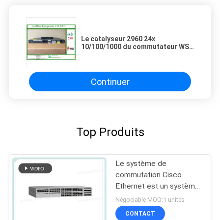
Le catalyseur 2960 24x
10/100/1000 du commutateur WS-
C2960G-24TC-L d'Ethernet de
Cisco met en communication
Continuer
Top Produits
Le système de
commutation Cisco
Ethernet est un système
de commutation Cisco
Négociable MOQ:1 unités
Ethernet.
CONTACT