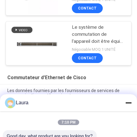
CONTACT
Le système de
commutation de
l'appareil doit être équipé
d'un système de
Négociable MOQ:1 UNITÉ
commutation de
CONTACT
l'appareil qui est équipé
d'un système de
commutation de
Commutateur d'Ethernet de Cisco
l'appareil.
Les données fournies par les fournisseurs de services de
communication sont les suivantes:
Laura
Commutateur fibre Cisco C9300X-12Y-E Catalyst 9300X 12
ports 25G/10G/1G SFP28 (essentiels du réseau)
7:10 PM
C9300-24P-A Cisco Catalyst 9300 24 ports PoE + avantage
réseau
Good day, what product are you looking for?