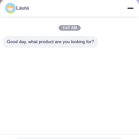
NOUS
Laura
VISITE
3:07 AM
DE
Good day, what product are you looking for?
L'USINE
CONTRÔLE
DE
LA
QUALITÉ
NOUS
3he03619aa Alcatel Sfp Module T OC8CNT N00 800G
CONTACTER
OSFP112 2xFR4 Pour le commutateur réseau Ethernet
optique Dram