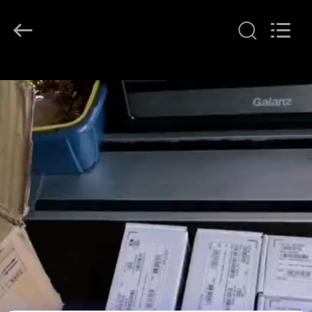
2026
LonRise
Equipment
Co.
Ltd..
All
Rights
À
Reserved.
LA
MAISON
PRODUITS
VIDÉOS
À
PROPOS
DE