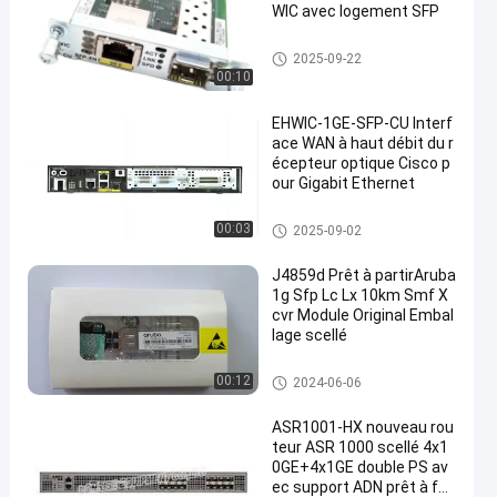
WIC avec logement SFP
Module optique d'émetteur-réc
2025-09-22
epteur
00:10
EHWIC-1GE-SFP-CU Interf
ace WAN à haut débit du r
écepteur optique Cisco p
our Gigabit Ethernet
Modules de routeur de Cisco
00:03
2025-09-02
J4859d Prêt à partirAruba
1g Sfp Lc Lx 10km Smf X
cvr Module Original Embal
lage scellé
Module optique d'émetteur-réc
00:12
2024-06-06
epteur
ASR1001-HX nouveau rou
teur ASR 1000 scellé 4x1
0GE+4x1GE double PS av
ec support ADN prêt à fon