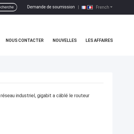
Demande de soumission
|
French
cherche
NOUS CONTACTER
NOUVELLES
LES AFFAIRES
éseau industriel, gigabit a câblé le routeur