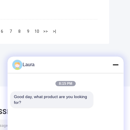
6
7
8
9
10
>>
>|
Laura
8:15 PM
Good day, what product are you looking 
for?
SSEZ UN MESSAGE