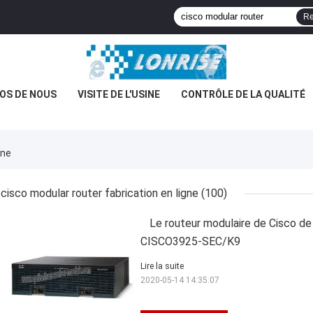
Re
OS DE NOUS
VISITE DE L'USINE
CONTRÔLE DE LA QUALITÉ
gne
cisco modular router fabrication en ligne
(100)
Le routeur modulaire de Cisco de r
CISCO3925-SEC/K9
Lire la suite
2020-05-14 14:35:07