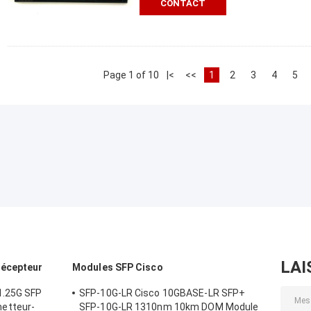
CONTACT
Page 1 of 10
|<
<<
1
2
3
4
5
LAI
récepteur
Modules SFP Cisco
1.25G SFP
SFP-10G-LR Cisco 10GBASE-LR SFP+
etteur-
SFP-10G-LR 1310nm 10km DOM Module