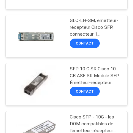
NOUS
en stock
GLC-LH-SM, émetteur-
VISITE
récepteur Cisco SFP,
DE
connecteur 1
Gbit/s/LC/mode unique
L'USINE
CONTACT
CONTRÔLE
SFP 10 G SR Cisco 10
DE
GB ASE SR Module SFP
LA
Émetteur-récepteur
Cisco SFP
QUALITÉ
CONTACT
NOUS
Cisco SFP - 10G - les
CONTACTER
DOM compatibles de
l'émetteur-récepteur