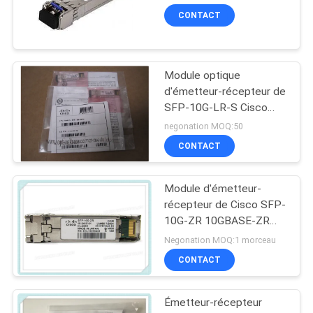
SMF 1310nm 10km LC
NOUVELLES
CONTACT
de la LR TAA 10GBase-
LR SFP+
LES
Module optique
AFFAIRES
d'émetteur-récepteur de
SFP-10G-LR-S Cisco
pour le cabinet de
negonation MOQ:50
PLAN
câblage de centre de
CONTACT
DU
traitement des
données/entreprise
SITE
Module d'émetteur-
récepteur de Cisco SFP-
10G-ZR 10GBASE-ZR
POLITIQUE
SFP+ 1550nm 80km
Negonation MOQ:1 morceau
DE
CONTACT
CONFIDENTIALITÉ
Émetteur-récepteur