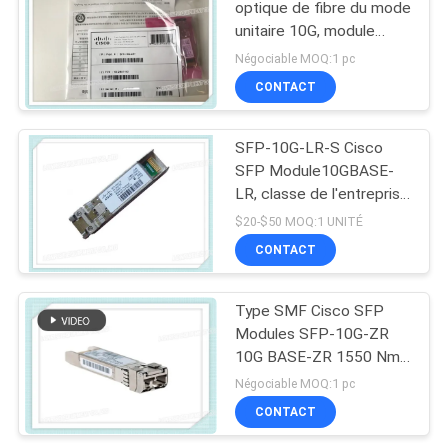
optique de fibre du mode
unitaire 10G, module
VÉRITABLE SMF de
Négociable MOQ:1 pc
Cisco SFP-10G-LR
CONTACT
10GBASE-LR SFP
SFP-10G-LR-S Cisco
SFP Module10GBASE-
LR, classe de l'entreprise
avec nouveau, utilisé
$20-$50 MOQ:1 UNITÉ
CONTACT
Type SMF Cisco SFP
Modules SFP-10G-ZR
10G BASE-ZR 1550 Nm
80 Km Distance de câble
Négociable MOQ:1 pc
Cisco 10GBASE-ZR
CONTACT
SFP10G Module pour