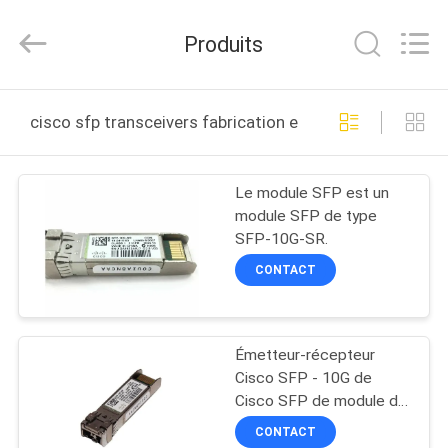
2026
LonRise
Equipment
Produits
Co.
Ltd..
All
Rights
À
Reserved.
cisco sfp transceivers fabrication en ligne
LA
MAISON
Le module SFP est un
module SFP de type
PRODUITS
SFP-10G-SR.
CONTACT
VIDÉOS
Émetteur-récepteur
À
Cisco SFP - 10G de
PROPOS
Cisco SFP de module de
Cisco SFP-10G-SR
DE
CONTACT
10GBASE-SR SFP - SR