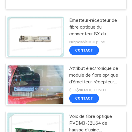
NOUS
Center/application de
télécom
Émetteur-récepteur de
VISITE
fibre optique du
DE
connecteur SX du
module GLC-SX-MM GE
L'USINE
Négociable MOQ:1 pc
SFP LC d'émetteur-
CONTACT
récepteur de Cisco
CONTRÔLE
Attribut électronique de
DE
module de fibre optique
LA
d'émetteur-récepteur
d'Alcatel 3al81915abag
$80-$98 MOQ:1 UNITÉ
QUALITÉ
CONTACT
NOUS
Voix de fibre optique
CONTACTER
PVDM3-32U64 de
hausse d'usine