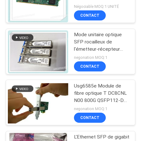
d'émetteur-récepteur
Négociable MOQ:1 UNITÉ
NOUVELLES
des 32 à 64 Manche
CONTACT
LES
Mode unitaire optique
AFFAIRES
SFP rocailleux de
l'émetteur-récepteur
1000Mbps de module de
negonation MOQ:1
PLAN
Cisco GLC-LX-SM-RGD
CONTACT
DU
SITE
Usg6585e Module de
fibre optique T DC8CNL
POLITIQUE
N00 800G QSFP112-DD
8xLR1 3he0062cb
negonation MOQ:1
DE
Module de récepteur
CONTACT
CONFIDENTIALITÉ
optique
L'Ethernet SFP de gigabit