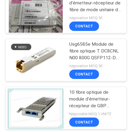
d'émetteur-récepteur de
fibre de mode unitaire de
GLC-FE-100LX
negonation MOQ:50
branchent le module
CONTACT
Usg6585e Module de
fibre optique T DC8CNL
N00 800G QSFP112-DD
8xLR1 3he0062cb
negonation MOQ:50
Module de récepteur
CONTACT
optique
10 fibre optique de
module d'émetteur-
récepteur de GBP
Gigabit Ethernet
Négociable MOQ:1 UNITÉ
XENPAK-10GB-SR
CONTACT
XENPAK