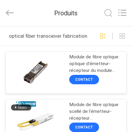
2026
LonRise
Equipment
Produits
Co.
Ltd..
All
Rights
À
Reserved.
optical fiber transceiver fabrication en ligne
LA
MAISON
Module de fibre optique
optique d'émetteur-
PRODUITS
récepteur du module
QSFP-40G-SR-BD 40-
CONTACT
Gigabi
VIDÉOS
Module de fibre optique
À
scellé de l'émetteur-
PROPOS
récepteur
850nm/1310nm/1550nm
DE
CONTACT
pour Data