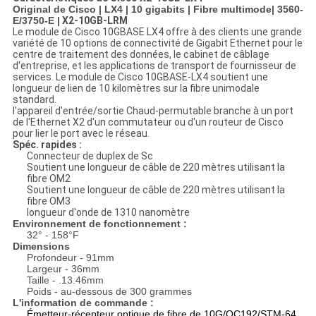
Original de Cisco | LX4 | 10 gigabits | Fibre multimode| 3560-
E/3750-E |
X2-10GB-LRM
Le module de Cisco 10GBASE LX4 offre à des clients une grande
variété de 10 options de connectivité de Gigabit Ethernet pour le
centre de traitement des données, le cabinet de câblage
d'entreprise, et les applications de transport de fournisseur de
services. Le module de Cisco 10GBASE-LX4 soutient une
longueur de lien de 10 kilomètres sur la fibre unimodale
standard.
l'appareil d'entrée/sortie Chaud-permutable branche à un port
de l'Ethernet X2 d'un commutateur ou d'un routeur de Cisco
pour lier le port avec le réseau.
Spéc. rapides :
Connecteur de duplex de Sc
Soutient une longueur de câble de 220 mètres utilisant la
fibre OM2
Soutient une longueur de câble de 220 mètres utilisant la
fibre OM3
longueur d'onde de 1310 nanomètre
Environnement de fonctionnement :
32° - 158°F
Dimensions
Profondeur - 91mm
Largeur - 36mm
Taille - .13.46mm
Poids - au-dessous de 300 grammes
L'information de commande :
Émetteur-récepteur optique de fibre de 10G/OC192/STM-64