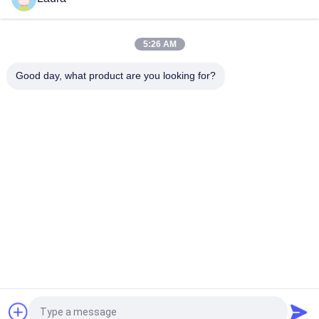
Transcepteur QDD-400G-DR4-S 400G QSFP-DD, 400G-DR4,
SMF duplex de 500m
5:26 AM
Transcepteur QDD-400G-LR4-S 400G QSFP-DD, 400G-LR4, SMF
duplex de 10 km
Good day, what product are you looking for?
Catégories populaires
Tous
Module Optique 
Émetteur-Récepteur 
D'émetteur-
Optique De SFP
Récepteur
Contrôle Industriel 
Modules SFP Cisco
De PLC
Module De Huawei 
Commutateur 
SFP
D'Ethernet De Cisco
Commutateurs De 
Points Finaux De 
Réseau De Huawei
Vidéoconférence
Demandez un devis