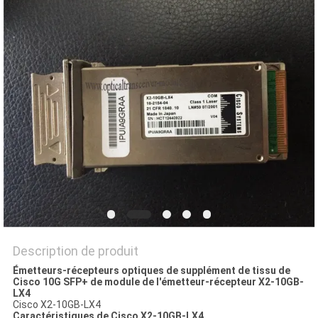
NOUVELLES
LES
AFFAIRES
SITEMAP
POLITIQUE
DE
CONFIDENTIALITÉ
Description de produit
Émetteurs-récepteurs optiques de supplément de tissu de
Cisco 10G SFP+ de module de l'émetteur-récepteur X2-10GB-
LX4
Cisco X2-10GB-LX4
Caractéristiques de
Cisco
X2-10GB-LX4