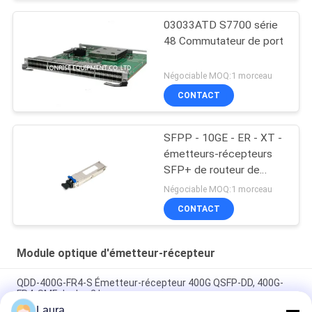
03033ATD S7700 série
48 Commutateur de port
Négociable MOQ:1 morceau
CONTACT
SFPP - 10GE - ER - XT -
émetteurs-récepteurs
SFP+ de routeur de
genévrier
Négociable MOQ:1 morceau
CONTACT
Module optique d'émetteur-récepteur
QDD-400G-FR4-S Émetteur-récepteur 400G QSFP-DD, 400G-
FR4, SMF duplex 2 km
Laura