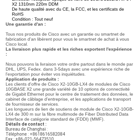
X2 1310nm 220m DDM
De haute qualité avec du CE, la FCC, et les certificats de
RoHS
Condition : Tout neuf
Une garantie d'an :
Tous nos produits de Cisco avec un garantie ou smartnet de
fabrication d'an libèrent pour vous le smartnet de achat à vous
Cisco local.
La livraison plus rapide et les riches exportent l'expérience
:
Nous pouvons la livraison votre ordre partout dans le monde par
DHL, UPS, Fedex. dans 3-5days avec une expérience riche de
l'exportation pour éviter vos inquiétudes.
Application de produits :
Les clients d'offre de Cisco X2-10GB-LX4 de modules de Cisco
10GBASE X2 une grande variété de 10 options de connectivité
de Gigabit Ethernet pour le centre de traitement des données, le
cabinet de câblage d'entreprise, et les applications de transport
de fournisseur de services.
Les longueurs de lien de soutiens de module de Cisco X2-10GB-
LX4 de 300 m sur la fibre multimode de Fiber Distributed Data
Interface de catégorie standard de (FDDI) (MMF).
Détails de contact :
Bureau de Changhaï :
Téléphone : +8618616582084
Fax : +86-021-56473510