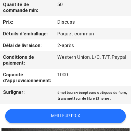
NOUS
Quantité de
50
commande min:
Prix:
Discuss
VISITE
DE
Détails d'emballage:
Paquet commun
L'USINE
Délai de livraison:
2-après
Conditions de
Western Union, L/C, T/T, Paypal
CONTRÔLE
paiement:
DE
Capacité
1000
d'approvisionnement:
LA
QUALITÉ
Surligner:
,
émetteurs-récepteurs optiques de fibre
transmetteur de fibre Ethernet
NOUS
MEILLEUR PRIX
CONTACTER