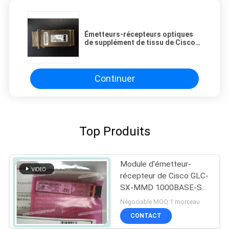
Émetteurs-récepteurs optiques
de supplément de tissu de Cisco
10G SFP+ de module de
l'émetteur-récepteur X2-10GB-
LX4
Continuer
Top Produits
Module d'émetteur-
récepteur de Cisco GLC-
SX-MMD 1000BASE-SX
SFP
Négociable MOQ:1 morceau
CONTACT