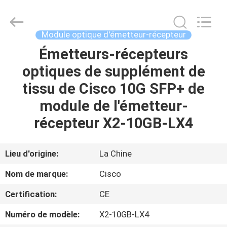
2026
LonRise
Equipment
Co.
Ltd..
Module optique d'émetteur-récepteur
All
Rights
Émetteurs-récepteurs
À
Reserved.
optiques de supplément de
LA
tissu de Cisco 10G SFP+ de
MAISON
module de l'émetteur-
PRODUITS
récepteur X2-10GB-LX4
VIDÉOS
Lieu d'origine:
La Chine
Nom de marque:
Cisco
À
Certification:
CE
PROPOS
Numéro de modèle:
X2-10GB-LX4
DE