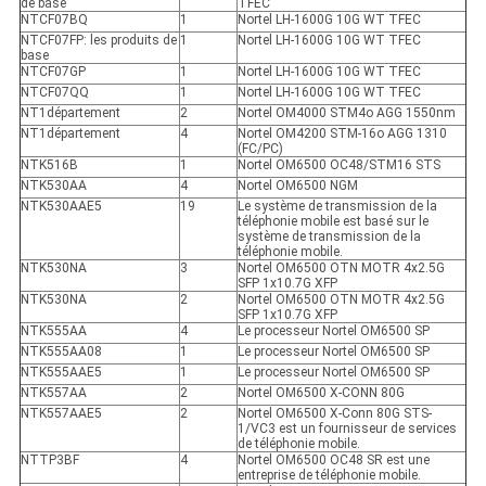
de base
TFEC
NTCF07BQ
1
Nortel LH-1600G 10G WT TFEC
NTCF07FP: les produits de
1
Nortel LH-1600G 10G WT TFEC
base
NTCF07GP
1
Nortel LH-1600G 10G WT TFEC
NTCF07QQ
1
Nortel LH-1600G 10G WT TFEC
NT1département
2
Nortel OM4000 STM4o AGG 1550nm
NT1département
4
Nortel OM4200 STM-16o AGG 1310
(FC/PC)
NTK516B
1
Nortel OM6500 OC48/STM16 STS
NTK530AA
4
Nortel OM6500 NGM
NTK530AAE5
19
Le système de transmission de la
téléphonie mobile est basé sur le
système de transmission de la
téléphonie mobile.
NTK530NA
3
Nortel OM6500 OTN MOTR 4x2.5G
SFP 1x10.7G XFP
NTK530NA
2
Nortel OM6500 OTN MOTR 4x2.5G
SFP 1x10.7G XFP
NTK555AA
4
Le processeur Nortel OM6500 SP
NTK555AA08
1
Le processeur Nortel OM6500 SP
NTK555AAE5
1
Le processeur Nortel OM6500 SP
NTK557AA
2
Nortel OM6500 X-CONN 80G
NTK557AAE5
2
Nortel OM6500 X-Conn 80G STS-
1/VC3 est un fournisseur de services
de téléphonie mobile.
NTTP3BF
4
Nortel OM6500 OC48 SR est une
entreprise de téléphonie mobile.