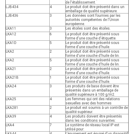
de l'établissement.
LJB434
4
Le produit doit être présenté dans un
emballage de qualité supérieure.
LJB436
3
Les données sont fournies par les
autorités compétentes de l'Union
européenne.
LKA11
3
Les étoiles sont des étoiles.
LKA12
6
Le produit doit être présenté sous
forme d'une couche d'étiquette.
LKA1D
5
Le produit doit être présenté sous
forme d'une couche d'huile.
LKA2
2
Le produit doit être présenté sous
forme d'une couche d'huile de lin.
LKA2
5
Le produit doit être présenté sous
forme d'une couche d'huile de lin.
LKA21
2
Le produit doit être présenté sous
forme d'une couche d'huile.
LKA21B
1
Le produit doit être présenté sous
forme d'une couche d'huile.
LKA24
3
Les produits de base doivent être
présentés dans un emballage de
qualité supérieure à 100 g/m2.
LKA25
4
Les femmes qui ont des relations
sexuelles avec des hommes
LKA281
2
Le produit est soumis à un contrôle de
qualité supérieur.
LKA39
4
Les produits doivent être présentés
dans les conditions suivantes:
LKA4
7
Le système de réseau local IP est
utilisé pour:
LKA44
4
L'équipement est équipé d'un dispositif