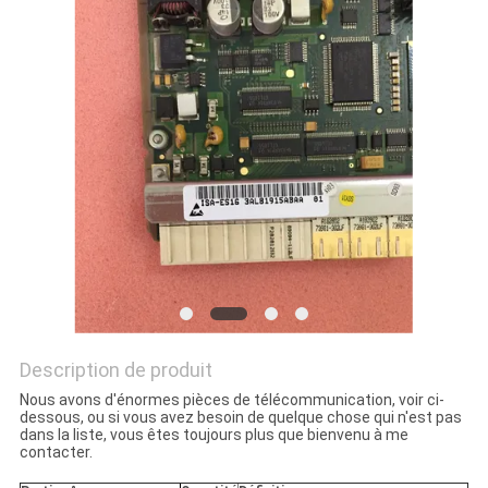
NOUVELLES
LES
AFFAIRES
SITEMAP
POLITIQUE
DE
CONFIDENTIALITÉ
Description de produit
Nous avons d'énormes pièces de télécommunication, voir ci-
dessous, ou si vous avez besoin de quelque chose qui n'est pas
dans la liste, vous êtes toujours plus que bienvenu à me
contacter.