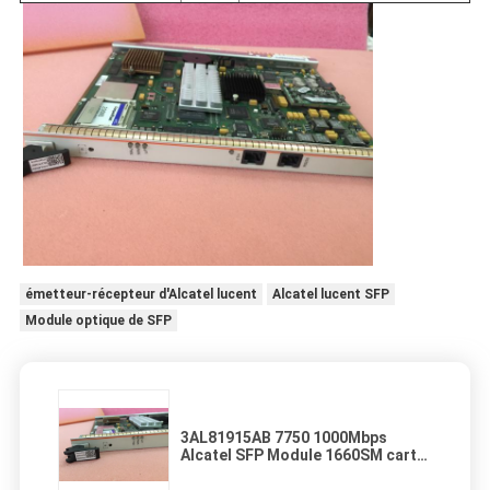
émetteur-récepteur d'Alcatel lucent
Alcatel lucent SFP
Module optique de SFP
3AL81915AB 7750 1000Mbps
Alcatel SFP Module 1660SM carte
ISA-ES16 3AL81915AB 7750