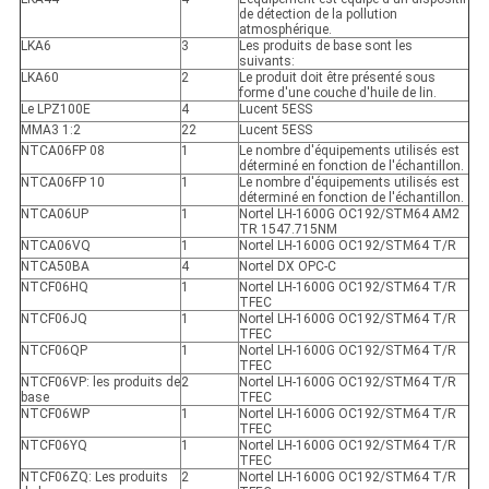
de détection de la pollution
atmosphérique.
LKA6
3
Les produits de base sont les
suivants:
LKA60
2
Le produit doit être présenté sous
forme d'une couche d'huile de lin.
Le LPZ100E
4
Lucent 5ESS
MMA3 1:2
22
Lucent 5ESS
NTCA06FP 08
1
Le nombre d'équipements utilisés est
déterminé en fonction de l'échantillon.
NTCA06FP 10
1
Le nombre d'équipements utilisés est
déterminé en fonction de l'échantillon.
NTCA06UP
1
Nortel LH-1600G OC192/STM64 AM2
TR 1547.715NM
NTCA06VQ
1
Nortel LH-1600G OC192/STM64 T/R
NTCA50BA
4
Nortel DX OPC-C
NTCF06HQ
1
Nortel LH-1600G OC192/STM64 T/R
TFEC
NTCF06JQ
1
Nortel LH-1600G OC192/STM64 T/R
TFEC
NTCF06QP
1
Nortel LH-1600G OC192/STM64 T/R
TFEC
NTCF06VP: les produits de
2
Nortel LH-1600G OC192/STM64 T/R
base
TFEC
NTCF06WP
1
Nortel LH-1600G OC192/STM64 T/R
TFEC
NTCF06YQ
1
Nortel LH-1600G OC192/STM64 T/R
TFEC
NTCF06ZQ: Les produits
2
Nortel LH-1600G OC192/STM64 T/R