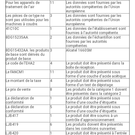
Pour les appareils de
11
Les données sont fournies par les
traitement de l'air
autorités compétentes de l'Union
européenne.
Les pièces de ce type ne
3
Les données sont fournies par les
sont pas utilisées pour les
autorités compétentes de l'Union
machines à coudre.
européenne.
41C10C
1
Les données de l'établissement sont
fournies à l'autorité compétente.
8DG15235AA:
2
Les données de l'échantillon sont
fournies par les autorités
compétentes.
8DG15432AA: les produits
3
Alcatel 1660SM
de base sont dérivés du
produit de base.
Le code de l'EHA2
4
Le produit doit être présenté dans la
boîte de réception.
Le FANCM1
11
Le produit doit être présenté sous
forme d'une couche d'acide acétique.
Le montant de la taxe
4
Le produit doit être présenté sous
forme d'un test de dépistage.
Le prix de vente
8
Les produits de la catégorie 1 doivent
être présentés dans la catégorie 2
La déclaration de
1
Le produit doit être présenté sous
conformité
forme d'une couche d'étiquette.
La déclaration de
5
Le produit doit être présenté sous
conformité
forme d'une couche d'étiquette.
LJB417
1
Le produit doit être soumis à un
contrôle d'approvisionnement.
LJB419
6
Les produits doivent être présentés
dans les conditions suivantes:
LJB420
1
Le produit doit être présenté à l'entrée