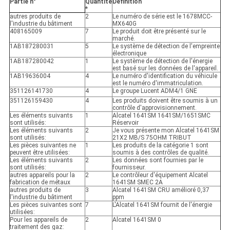
Partie n°
Quantité
Définition
*
autres produits de
2
Le numéro de série est le 1678MCC-
l'industrie du bâtiment
MX640G
408165009
7
Le produit doit être présenté sur le
marché.
1AB187280031
5
Le système de détection de l'empreinte
électronique
1AB187280042
1
Le système de détection de l'énergie
est basé sur les données de l'appareil.
1AB19636004
4
Le numéro d'identification du véhicule
est le numéro d'immatriculation.
351126141730
4
Le groupe Lucent ADM4/1 GNE
351126159430
4
Les produits doivent être soumis à un
contrôle d'approvisionnement.
Les éléments suivants
1
Alcatel 1641SM 1641SM/1651SMC
sont utilisés:
Réservoir
Les éléments suivants
2
Je vous présente mon Alcatel 1641SM
sont utilisés:
21X2 MB/S 75OHM TRIBUT
Les pièces suivantes ne
1
Les produits de la catégorie 1 sont
peuvent être utilisées:
soumis à des contrôles de qualité.
Les éléments suivants
2
Les données sont fournies par le
sont utilisés:
fournisseur.
autres appareils pour la
2
Le contrôleur d'équipement Alcatel
fabrication de métaux
1641SM SMEC 2A
autres produits de
3
Alcatel 1641SM CRU amélioré 0,37
l'industrie du bâtiment
ppm
Les pièces suivantes sont
7
L'Alcatel 1641SM fournit de l'énergie
utilisées:
Pour les appareils de
2
Alcatel 1641SM 0
traitement des gaz: