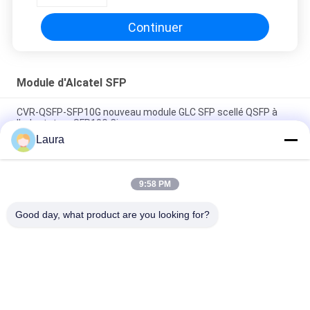
Continuer
Module d'Alcatel SFP
CVR-QSFP-SFP10G nouveau module GLC SFP scellé QSFP à
l'adaptateur SFP10G Cisco
Laura
Module QSFP de Cisco CVR-QSFP-SFP10G SFP GLC à
l'adaptateur SFP10G
9:58 PM
Ouvrez la boîte Nokia-Alcatel-Lucent 3HE07305AA L'IMM 20-
Port SFP + 10GE multinucléaire de 7X50
Good day, what product are you looking for?
Catégories populaires
Tous
Module Optique 
Émetteur-Récepteur 
D'émetteur-
Optique De SFP
Récepteur