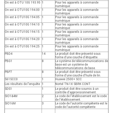
On est à OTU 10G 193.95
1
Pour les appareils à commande
numérique:
On est à OTU10G 194.00
1
Pour les appareils à commande
numérique:
On est à OTU10G 194.05
1
Pour les appareils à commande
numérique:
On est à OTU10G 194.10
1
Pour les appareils à commande
numérique:
On est à OTU10G 194.15
1
Pour les appareils à commande
numérique:
On est à OTU10G 194.20
1
Pour les appareils à commande
numérique:
On est à OTU10G 194.25
1
Pour les appareils à commande
numérique:
PBD4
14
Le produit doit être présenté sous
forme d'une couche d'étiquette.
PBG1
8
Le système de télécommunications de
base est un système de
télécommunications de base.
PBP7
8
Le produit doit être présenté sous
forme d'une couche d'huile de lin.
S61SCC0
1
Huawei 2500+ SCC
Les résultats de l'enquête
1
Nortel TN-1X SBRK CONT
SDS1
1
Le produit doit être soumis à un
contrôle d'approvisionnement.
SIO1&4M
2
Le code de l'établissement est le code
de l'établissement.
SIO16M
3
Le code de l'autorité compétente est le
code de l'autorité compétente