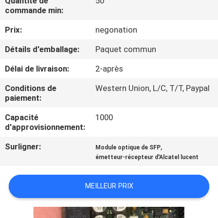
Quantité de
50
NOUS
commande min:
Prix:
negonation
VISITE
Détails d'emballage:
Paquet commun
DE
Délai de livraison:
2-après
L'USINE
Conditions de
Western Union, L/C, T/T, Paypal
paiement:
CONTRÔLE
Capacité
1000
DE
d'approvisionnement:
LA
Surligner:
,
Module optique de SFP
QUALITÉ
émetteur-récepteur d'Alcatel lucent
NOUS
MEILLEUR PRIX
CONTACTER