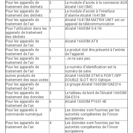
Pour les appareils de
2
Le module d'accès à la connexion AUX
traitement des déchets
Alcatel 1661SMC
Pour les appareils de
2
Le module d'accès à l'interface
traitement des déchets
d'alarme Alcatel 1641SM
Pour les appareils de
2
Alcatel 1641SM MATRIX UNIT est un
traitement de l'air
appareil de télécommunication
Pour l'utilisation dans les
1
Alcatel 1660SM S-4.1N
appareils de traitement
des déchets
Pour les appareils de
1
Alcatel 1660SM ATX
traitement de l'air
Pour les appareils de
5
Le produit doit être présenté à l'entrée
traitement de l'air
de l'appareil
Pour les appareils de
1
- Je ne sais pas.
traitement de l'air
Pour les appareils de
2
Le numéro d'identification est le
traitement de l'air
numéro de série.
autres produits de
1
Alcatel 1660SM STM16 PORT/SFP
traitement des eaux usées
DOUBLE SLOT W/O Optique
Pour les appareils de
2
Le groupe Alcatel 1660SM ISAES16
traitement de l'air
Pour les appareils de
3
Le tableau de bord de l'Alcatel 1660SM
traitement des données
ISA-ES16
Pour les appareils de
6
Alcatel 1660SM P16S1-4E
traitement de l'air
Pour les appareils à
3
Les données sont fournies par les
commande numérique
autorités compétentes de l'Union
européenne.
Pour les appareils de
4
Les données sont fournies par les
traitement de l'air
autorités compétentes de l'Union
européenne.