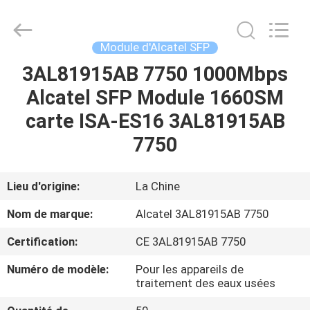
2026
LonRise
Equipment
Co.
Ltd..
Module d'Alcatel SFP
All
Rights
3AL81915AB 7750 1000Mbps
À
Reserved.
Alcatel SFP Module 1660SM
LA
carte ISA-ES16 3AL81915AB
MAISON
7750
PRODUITS
Lieu d'origine:
La Chine
VIDÉOS
Nom de marque:
Alcatel 3AL81915AB 7750
Certification:
CE 3AL81915AB 7750
À
Numéro de modèle:
Pour les appareils de
PROPOS
traitement des eaux usées
DE