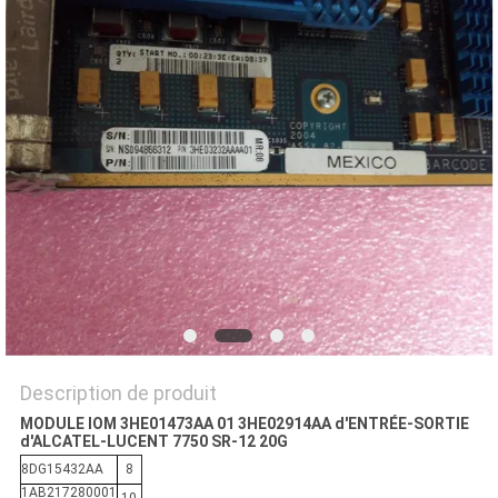
NOUVELLES
LES
AFFAIRES
PLAN
DU
SITE
POLITIQUE
DE
Description de produit
MODULE IOM 3HE01473AA 01 3HE02914AA d'ENTRÉE-SORTIE
CONFIDENTIALITÉ
d'ALCATEL-LUCENT 7750 SR-12 20G
8DG15432AA
8
1AB217280001