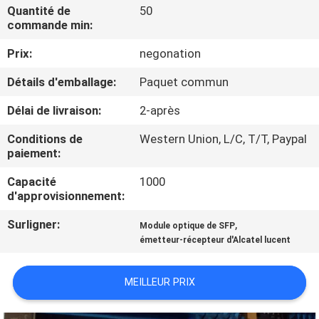
NOUS
Quantité de
50
commande min:
Prix:
negonation
VISITE
DE
Détails d'emballage:
Paquet commun
L'USINE
Délai de livraison:
2-après
Conditions de
Western Union, L/C, T/T, Paypal
CONTRÔLE
paiement:
DE
Capacité
1000
d'approvisionnement:
LA
QUALITÉ
Surligner:
,
Module optique de SFP
émetteur-récepteur d'Alcatel lucent
NOUS
MEILLEUR PRIX
CONTACTER