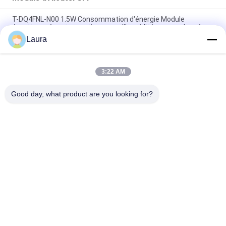
T-DQ4FNL-N00 1.5W Consommation d'énergie Module
émetteur-récepteur optique pour l'humidité non condensée
Laura
SFP 10G ZR alcatel sfp module tampon module émetteur-
récepteur optique en empilement
3:22 AM
SFP 10G T 90 alcatel module sfp module optique émetteur-
récepteur module optique émetteur-récepteur
Good day, what product are you looking for?
Catégories populaires
Tous
Module Optique 
Émetteur-Récepteur 
D'émetteur-
Optique De SFP
Récepteur
Contrôle Industriel 
Modules SFP Cisco
De PLC
Module De Huawei 
Commutateur 
SFP
D'Ethernet De Cisco