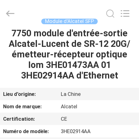
2026
LonRise
Equipment
Co.
Ltd..
Module d'Alcatel SFP
All
Rights
7750 module d'entrée-sortie
À
Reserved.
Alcatel-Lucent de SR-12 20G/
LA
émetteur-récepteur optique
MAISON
Iom 3HE01473AA 01
PRODUITS
3HE02914AA d'Ethernet
VIDÉOS
Lieu d'origine:
La Chine
Nom de marque:
Alcatel
À
Certification:
CE
PROPOS
Numéro de modèle:
3HE02914AA
DE