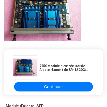
7750 module d'entrée-sortie
Alcatel-Lucent de SR-12 20G/
émetteur-récepteur optique Iom
3HE01473AA 01 3HE02914AA
d'Ethernet
Continuer
Module d'Alcatel SFP