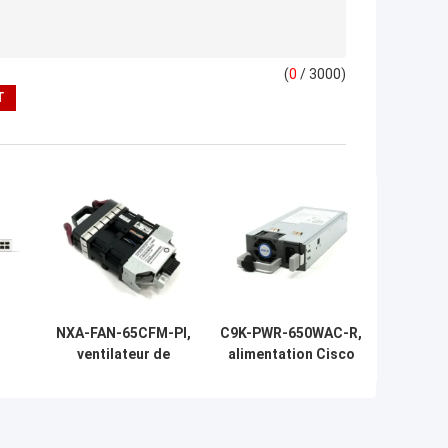
(
0
/ 3000)
NXA-FAN-65CFM-PI,
C9K-PWR-650WAC-R,
ventilateur de
alimentation Cisco
commutateur Cisco
Catalyst 9000, 650 W
Nexus, 65CFM/débit
CA/arrière vers
d&#39;air/admission
avant/refroidissement
côté port