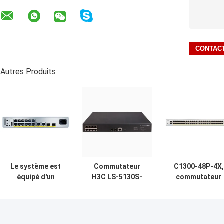
Autres Produits
Le système est
Commutateur
C1300-48P-4X,
équipé d'un
H3C LS-5130S-
commutateur
système
10P-HPWR-EI-H1
Cisco Catalyst
d'exploitation qui
8 ports PoE+
1300, 48x
permet
Gigabit avec 2
PoE+/370 W, 4x
d'exploiter des
liaisons
10G SFP+,