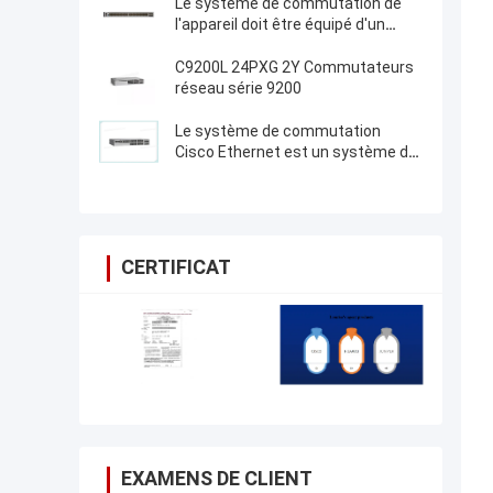
Le système de commutation de
l'appareil doit être équipé d'un
système de commutation de
l'appareil qui est équipé d'un
C9200L 24PXG 2Y Commutateurs
système de commutation de
réseau série 9200
l'appareil.
Le système de commutation
Cisco Ethernet est un système de
commutation Cisco Ethernet.
CERTIFICAT
EXAMENS DE CLIENT