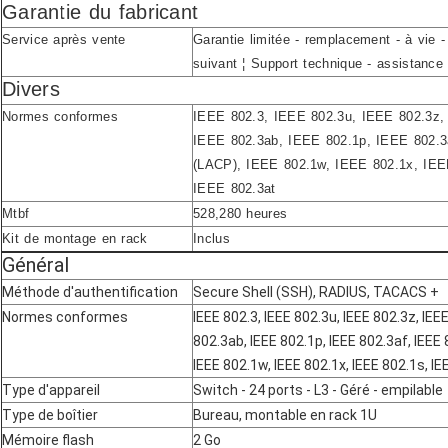
Garantie du fabricant
Service après vente
Garantie limitée - remplacement - à vie 
suivant ¦ Support technique - assistance 
Divers
Normes conformes
IEEE 802.3, IEEE 802.3u, IEEE 802.3z,
IEEE 802.3ab, IEEE 802.1p, IEEE 802.3
(LACP), IEEE 802.1w, IEEE 802.1x, IEE
IEEE 802.3at
Mtbf
528,280 heures
Kit de montage en rack
Inclus
Général
Méthode d'authentification
Secure Shell (SSH), RADIUS, TACACS +
Normes conformes
IEEE 802.3, IEEE 802.3u, IEEE 802.3z, IEE
802.3ab, IEEE 802.1p, IEEE 802.3af, IEEE
IEEE 802.1w, IEEE 802.1x, IEEE 802.1s, I
Type d'appareil
Switch - 24 ports - L3 - Géré - empilable
Type de boîtier
Bureau, montable en rack 1U
Mémoire flash
2 Go