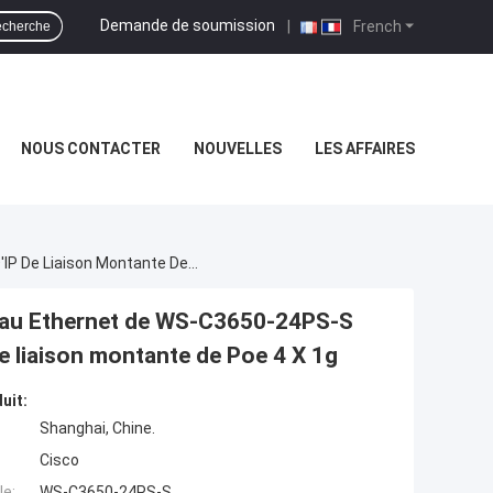
Demande de soumission
|
French
cherche
NOUS CONTACTER
NOUVELLES
LES AFFAIRES
Le Catalyseur 3650 24 De Commutateur De Réseau Ethernet De WS-C3650-24PS-S Cisco Mettent En Communication La Base D'IP De Liaison Montante De Poe 4 X 1g
eau Ethernet de WS-C3650-24PS-S
e liaison montante de Poe 4 X 1g
uit:
Shanghai, Chine.
Cisco
e:
WS-C3650-24PS-S