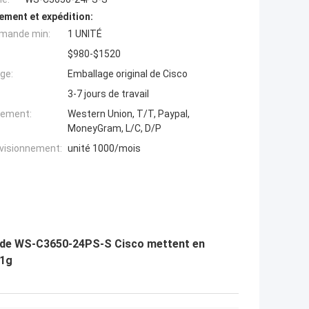
ement et expédition:
mande min:
1 UNITÉ
$980-$1520
ge:
Emballage original de Cisco
3-7 jours de travail
iement:
Western Union, T/T, Paypal,
MoneyGram, L/C, D/P
ovisionnement:
unité 1000/mois
t de WS-C3650-24PS-S Cisco mettent en
 1g