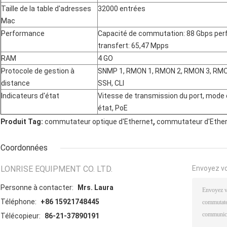
Taille de la table d'adresses
32000 entrées
Mac
Performance
Capacité de commutation: 88 Gbps pe
transfert: 65,47 Mpps
RAM
4 GO
Protocole de gestion à
SNMP 1, RMON 1, RMON 2, RMON 3, RMON
distance
SSH, CLI
Indicateurs d'état
Vitesse de transmission du port, mode d
état, PoE
,
Produit Tag:
commutateur optique d'Ethernet
commutateur d'Ether
Coordonnées
LONRISE EQUIPMENT CO. LTD.
Envoyez v
Personne à contacter:
Mrs. Laura
Téléphone:
+86 15921748445
Télécopieur:
86-21-37890191