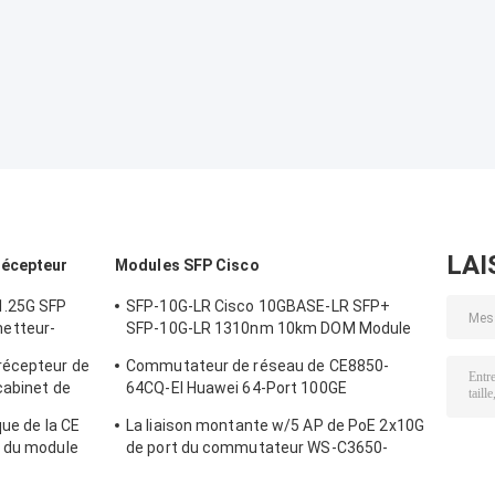
systèmes de
montantes SFP,
montable en rac
gestion de
budget PoE de
réseau.
125W
LAI
récepteur
Modules SFP Cisco
1.25G SFP
SFP-10G-LR Cisco 10GBASE-LR SFP+
etteur-
SFP-10G-LR 1310nm 10km DOM Module
de récepteur optique
récepteur de
Commutateur de réseau de CE8850-
cabinet de
64CQ-EI Huawei 64-Port 100GE
ment des
QSFP28,2x10G SFP+, sans fan
que de la CE
La liaison montante w/5 AP de PoE 2x10G
r du module
de port du commutateur WS-C3650-
10GB-ZR 10G
24PWD-S 24 de réseau Ethernet autorise