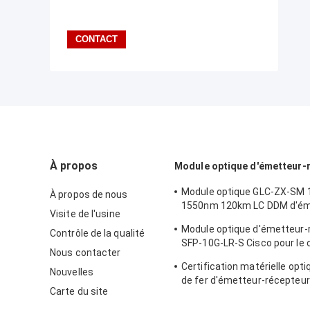
À propos
Module optique d'émetteur-
Module optique GLC-ZX-SM 
À propos de nous
1550nm 120km LC DDM d'ém
Visite de l'usine
récepteur de Cisco
Module optique d'émetteur-
Contrôle de la qualité
SFP-10G-LR-S Cisco pour le 
Nous contacter
câblage de centre de traite
Certification matérielle opti
données/entreprise
Nouvelles
de fer d'émetteur-récepteu
Carte du site
d'interface de fibre de X2-
SFP+