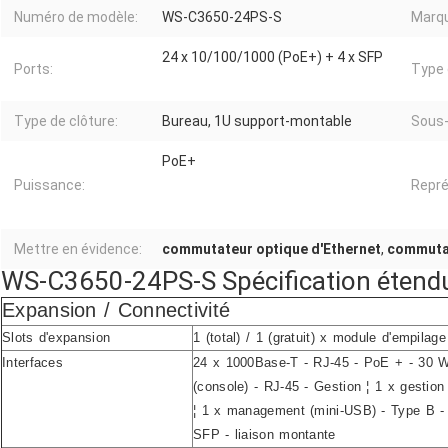
Numéro de modèle:
WS-C3650-24PS-S
Marq
24 x 10/100/1000 (PoE+) + 4 x SFP
Ports:
Type 
Type de clôture:
Bureau, 1U support-montable
Sous-
PoE+
Puissance:
Repré
Mettre en évidence:
commutateur optique d'Ethernet
,
commutat
WS-C3650-24PS-S Spécification étend
Expansion / Connectivité
Slots d'expansion
1 (total) / 1 (gratuit) x module d'empilage
Interfaces
24 x 1000Base-T - RJ-45 - PoE + - 30 W
(console) - RJ-45 - Gestion ¦ 1 x gestion
¦ 1 x management (mini-USB) - Type B -
SFP - liaison montante