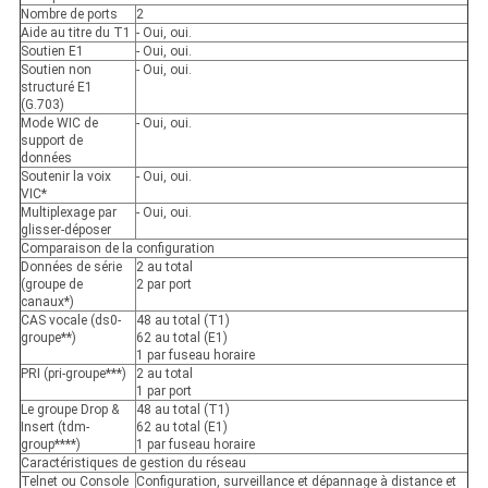
Nombre de ports
2
Aide au titre du T1
- Oui, oui.
Soutien E1
- Oui, oui.
Soutien non
- Oui, oui.
structuré E1
(G.703)
Mode WIC de
- Oui, oui.
support de
données
Soutenir la voix
- Oui, oui.
VIC*
Multiplexage par
- Oui, oui.
glisser-déposer
Comparaison de la configuration
Données de série
2 au total
(groupe de
2 par port
canaux*)
CAS vocale (ds0-
48 au total (T1)
groupe**)
62 au total (E1)
1 par fuseau horaire
PRI (pri-groupe***)
2 au total
1 par port
Le groupe Drop &
48 au total (T1)
Insert (tdm-
62 au total (E1)
group****)
1 par fuseau horaire
Caractéristiques de gestion du réseau
Telnet ou Console
Configuration, surveillance et dépannage à distance et