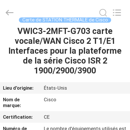
2026
LonRise
Equipment
Co.
Ltd..
Carte de STATION THERMALE de Cisco
All
Rights
VWIC3-2MFT-G703 carte
À
Reserved.
vocale/WAN Cisco 2 T1/E1
LA
Interfaces pour la plateforme
MAISON
de la série Cisco ISR 2
PRODUITS
1900/2900/3900
VIDÉOS
Lieu d'origine:
États-Unis
Nom de
Cisco
À
marque:
PROPOS
Certification:
CE
DE
Numéro de
Le nombre d'équipements utilisés est