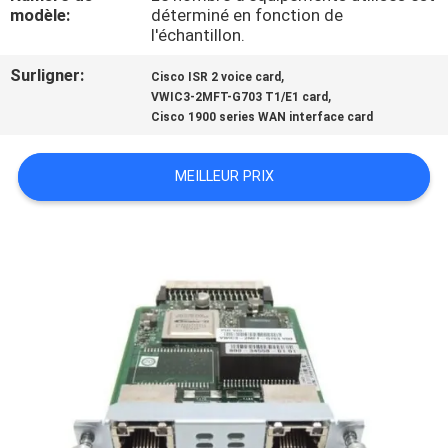
NOUS
modèle:
déterminé en fonction de
l'échantillon.
Surligner:
,
VISITE
Cisco ISR 2 voice card
,
VWIC3-2MFT-G703 T1/E1 card
DE
Cisco 1900 series WAN interface card
L'USINE
MEILLEUR PRIX
CONTRÔLE
DE
LA
QUALITÉ
NOUS
CONTACTER