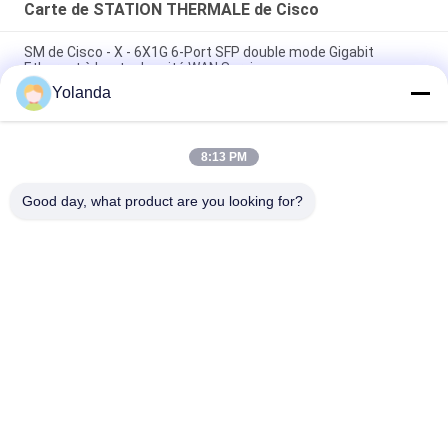
Carte de STATION THERMALE de Cisco
SM de Cisco - X - 6X1G 6-Port SFP double mode Gigabit
Ethernet à haute densité WAN Service
Yolanda
4000 pare-feu de réseau bas d'IP de la carte ISR4331 3GE
2NIM de STATION THERMALE de Cisco de routeur
8:13 PM
Module de mémoire DRAM de 16 Go pour les commutateurs
de la série Nexus 9000
Good day, what product are you looking for?
Catégories populaires
Tous
Module Optique 
Émetteur-Récepteur 
D'émetteur-
Optique De SFP
Récepteur
Contrôle Industriel 
Modules SFP Cisco
De PLC
Module De Huawei 
Commutateur 
SFP
D'Ethernet De Cisco