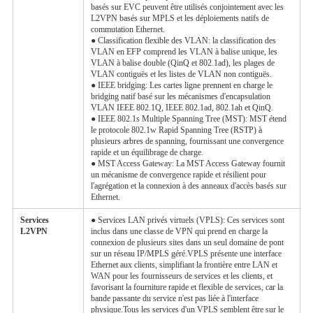
basés sur EVC peuvent être utilisés conjointement avec les
L2VPN basés sur MPLS et les déploiements natifs de
commutation Ethernet.
● Classification flexible des VLAN: la classification des
VLAN en EFP comprend les VLAN à balise unique, les
VLAN à balise double (QinQ et 802.1ad), les plages de
VLAN contiguës et les listes de VLAN non contiguës.
● IEEE bridging: Les cartes ligne prennent en charge le
bridging natif basé sur les mécanismes d'encapsulation
VLAN IEEE 802.1Q, IEEE 802.1ad, 802.1ah et QinQ.
● IEEE 802.1s Multiple Spanning Tree (MST): MST étend
le protocole 802.1w Rapid Spanning Tree (RSTP) à
plusieurs arbres de spanning, fournissant une convergence
rapide et un équilibrage de charge.
● MST Access Gateway: La MST Access Gateway fournit
un mécanisme de convergence rapide et résilient pour
l'agrégation et la connexion à des anneaux d'accès basés sur
Ethernet.
Services
● Services LAN privés virtuels (VPLS): Ces services sont
L2VPN
inclus dans une classe de VPN qui prend en charge la
connexion de plusieurs sites dans un seul domaine de pont
sur un réseau IP/MPLS géré.VPLS présente une interface
Ethernet aux clients, simplifiant la frontière entre LAN et
WAN pour les fournisseurs de services et les clients, et
favorisant la fourniture rapide et flexible de services, car la
bande passante du service n'est pas liée à l'interface
physique.Tous les services d'un VPLS semblent être sur le