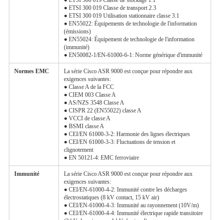
● ETSI 300 019 Classe de transport 2.3
● ETSI 300 019 Utilisation stationnaire classe 3.1
● EN55022: Équipements de technologie de l'information
(émissions)
● EN55024: Équipement de technologie de l'information
(immunité)
● EN50082-1/EN-61000-6-1: Norme générique d'immunité
Normes EMC
La série Cisco ASR 9000 est conçue pour répondre aux
exigences suivantes:
● Classe A de la FCC
● CIEM 003 Classe A
● AS/NZS 3548 Classe A
● CISPR 22 (EN55022) classe A
● VCCI de classe A
● BSMI classe A
● CEI/EN 61000-3-2: Harmonie des lignes électriques
● CEI/EN 61000-3-3: Fluctuations de tension et
clignotement
● EN 50121-4: EMC ferroviaire
Immunité
La série Cisco ASR 9000 est conçue pour répondre aux
exigences suivantes:
● CEI/EN-61000-4-2: Immunité contre les décharges
électrostatiques (8 kV contact, 15 kV air)
● CEI/EN-61000-4-3: Immunité au rayonnement (10V/m)
● CEI/EN-61000-4-4: Immunité électrique rapide transitoire