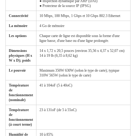
● Inspection dynamique par ARP (DAI)
● Protecteur de la source IP (IPSG)
Connectivité
10 Mbps, 100 Mbps, 1 Gbps et 10 Gbps 802.3 Ethernet
La mémoire
4 Go de mémoire
Les options
Chaque carte de ligne est disponible sous la forme d'une
ligne basse, d'une base ou d'une ligne prolongée.
Dimensions
14 x 1,72 x 20,5 pouces (environ 35,56 x 4,37 x 52,07 cm)
physiques (H x
14 à 19 lb (6,35 à 8,62 kg)
W x D); poids
Le pouvoir
Maximum 350W 630W (selon le type de carte); typique
310W 565W (selon le type de carte)
Température
41 à 104oF (5 à 40oC)
de
fonctionnement
(nominale)
Température
23 à 131oF (de 5 à 55oC)
de
fonctionnement
(à court terme)
Humidité de
10 à 85%