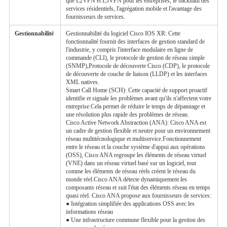
que L2VPN et L3VPN pour les entreprises, le backhaul des
services résidentiels, l'agrégation mobile et l'avantage des
fournisseurs de services.
Gestionnabilité
Gestionnabilité du logiciel Cisco IOS XR: Cette
fonctionnalité fournit des interfaces de gestion standard de
l'industrie, y compris l'interface modulaire en ligne de
commande (CLI), le protocole de gestion de réseau simple
(SNMP),Protocole de découverte Cisco (CDP), le protocole
de découverte de couche de liaison (LLDP) et les interfaces
XML natives.
Smart Call Home (SCH): Cette capacité de support proactif
identifie et signale les problèmes avant qu'ils n'affectent votre
entreprise.Cela permet de réduire le temps de dépannage et
une résolution plus rapide des problèmes de réseau.
Cisco Active Network Abstraction (ANA): Cisco ANA est
un cadre de gestion flexible et neutre pour un environnement
réseau multitécnologique et multiservice.Fonctionnement
entre le réseau et la couche système d'appui aux opérations
(OSS), Cisco ANA regroupe les éléments de réseau virtuel
(VNE) dans un réseau virtuel basé sur un logiciel, tout
comme les éléments de réseau réels créent le réseau du
monde réel.Cisco ANA détecte dynamiquement les
composants réseau et suit l'état des éléments réseau en temps
quasi réel. Cisco ANA propose aux fournisseurs de services:
● Intégration simplifiée des applications OSS avec les
informations réseau
● Une infrastructure commune flexible pour la gestion des