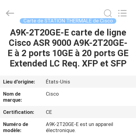
2026
LonRise
Equipment
Co.
Ltd..
Carte de STATION THERMALE de Cisco
All
Rights
A9K-2T20GE-E carte de ligne
À
Reserved.
Cisco ASR 9000 A9K-2T20GE-
LA
E à 2 ports 10GE à 20 ports GE
MAISON
Extended LC Req. XFP et SFP
PRODUITS
Lieu d'origine:
États-Unis
VIDÉOS
Nom de
Cisco
marque:
À
Certification:
CE
PROPOS
Numéro de
A9K-2T20GE-E est un appareil
DE
modèle:
électronique.