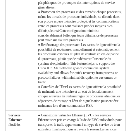
périphériques de provoquer des interruptions de service
généralisées.
● Protection des processus et des threads: chaque processus,
même les threads de processus individuels, se déroule dans
son propre espace mémoire protégé, et les communications
entre les processus sont réalisées par des moyens bien
définis,sécuriséCette configuration minimise
considérablement l'effet que toute défaillance de processus
peut avoir sur d'autres processus.
● Redémarrage des processus: Les cartes de ligne offrent la
possibilité de redémarrer manuellement et automatiquement
les processus critiques du plan de contrôle en cas de panne
du processus, plutôt que de redémarrer l'ensemble du
système d'exploitation. This feature helps to support the
Cisco IOS XR Software goal of continuous system
availability and allows for quick recovery from process or
protocol failures with minimal disruption to customers or
traffic.
● Contrôles de l'État:Les cartes de ligne offrent la possibilité
de maintenir une mémoire et un état de fonctionnement
critique à travers les redémarrages de processus afin que les
adjacences de routage et l'état de signalisation puissent être
maintenus lors d'une commutation RSP.
Services
● Connexions virtuelles Ethernet (EVC): les services
Ethernet
Ethernet sont pris en charge à l'aide de EVC individuels pour
flexibles
transporter le trafic appartenant à un type de service ou à un
utilisateur final spécifique à travers le réseau.Les services