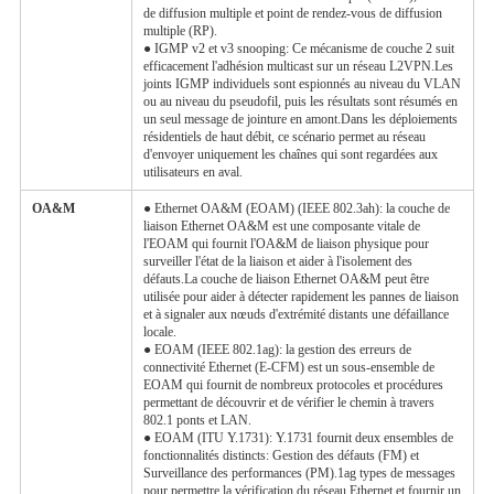
de diffusion multiple et point de rendez-vous de diffusion
multiple (RP).
● IGMP v2 et v3 snooping: Ce mécanisme de couche 2 suit
efficacement l'adhésion multicast sur un réseau L2VPN.Les
joints IGMP individuels sont espionnés au niveau du VLAN
ou au niveau du pseudofil, puis les résultats sont résumés en
un seul message de jointure en amont.Dans les déploiements
résidentiels de haut débit, ce scénario permet au réseau
d'envoyer uniquement les chaînes qui sont regardées aux
utilisateurs en aval.
OA&M
● Ethernet OA&M (EOAM) (IEEE 802.3ah): la couche de
liaison Ethernet OA&M est une composante vitale de
l'EOAM qui fournit l'OA&M de liaison physique pour
surveiller l'état de la liaison et aider à l'isolement des
défauts.La couche de liaison Ethernet OA&M peut être
utilisée pour aider à détecter rapidement les pannes de liaison
et à signaler aux nœuds d'extrémité distants une défaillance
locale.
● EOAM (IEEE 802.1ag): la gestion des erreurs de
connectivité Ethernet (E-CFM) est un sous-ensemble de
EOAM qui fournit de nombreux protocoles et procédures
permettant de découvrir et de vérifier le chemin à travers
802.1 ponts et LAN.
● EOAM (ITU Y.1731): Y.1731 fournit deux ensembles de
fonctionnalités distincts: Gestion des défauts (FM) et
Surveillance des performances (PM).1ag types de messages
pour permettre la vérification du réseau Ethernet et fournir un