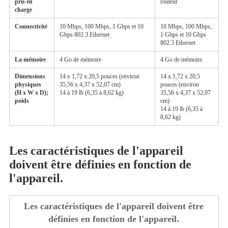
pris en
routeur
charge
Connectivité
10 Mbps, 100 Mbps, 1 Gbps et 10
10 Mbps, 100 Mbps,
Gbps 802.3 Ethernet
1 Gbps et 10 Gbps
802.3 Ethernet
La mémoire
4 Go de mémoire
4 Go de mémoire
Dimensions
14 x 1,72 x 20,5 pouces (environ
14 x 1,72 x 20,5
physiques
35,56 x 4,37 x 52,07 cm)
pouces (environ
(H x W x D);
14 à 19 lb (6,35 à 8,62 kg)
35,56 x 4,37 x 52,07
poids
cm)
14 à 19 lb (6,35 à
8,62 kg)
Les caractéristiques de l'appareil
doivent être définies en fonction de
l'appareil.
Les caractéristiques de l'appareil doivent être
définies en fonction de l'appareil.