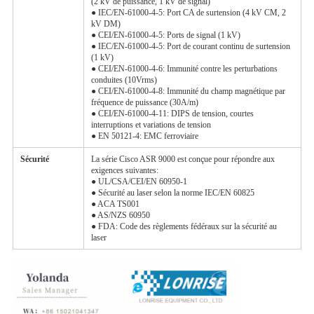
(2 kV de puissance, 1 kV de signal)
● IEC/EN-61000-4-5: Port CA de surtension (4 kV CM, 2
kV DM)
● CEI/EN-61000-4-5: Ports de signal (1 kV)
● IEC/EN-61000-4-5: Port de courant continu de surtension
(1 kV)
● CEI/EN-61000-4-6: Immunité contre les perturbations
conduites (10Vrms)
● CEI/EN-61000-4-8: Immunité du champ magnétique par
fréquence de puissance (30A/m)
● CEI/EN-61000-4-11: DIPS de tension, courtes
interruptions et variations de tension
● EN 50121-4: EMC ferroviaire
Sécurité
La série Cisco ASR 9000 est conçue pour répondre aux
exigences suivantes:
● UL/CSA/CEI/EN 60950-1
● Sécurité au laser selon la norme IEC/EN 60825
● ACA TS001
● AS/NZS 60950
● FDA: Code des règlements fédéraux sur la sécurité au
laser