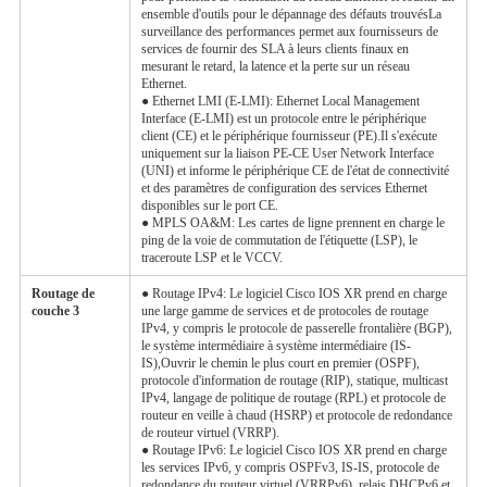
ensemble d'outils pour le dépannage des défauts trouvésLa
surveillance des performances permet aux fournisseurs de
services de fournir des SLA à leurs clients finaux en
mesurant le retard, la latence et la perte sur un réseau
Ethernet.
● Ethernet LMI (E-LMI): Ethernet Local Management
Interface (E-LMI) est un protocole entre le périphérique
client (CE) et le périphérique fournisseur (PE).Il s'exécute
uniquement sur la liaison PE-CE User Network Interface
(UNI) et informe le périphérique CE de l'état de connectivité
et des paramètres de configuration des services Ethernet
disponibles sur le port CE.
● MPLS OA&M: Les cartes de ligne prennent en charge le
ping de la voie de commutation de l'étiquette (LSP), le
traceroute LSP et le VCCV.
Routage de
● Routage IPv4: Le logiciel Cisco IOS XR prend en charge
couche 3
une large gamme de services et de protocoles de routage
IPv4, y compris le protocole de passerelle frontalière (BGP),
le système intermédiaire à système intermédiaire (IS-
IS),Ouvrir le chemin le plus court en premier (OSPF),
protocole d'information de routage (RIP), statique, multicast
IPv4, langage de politique de routage (RPL) et protocole de
routeur en veille à chaud (HSRP) et protocole de redondance
de routeur virtuel (VRRP).
● Routage IPv6: Le logiciel Cisco IOS XR prend en charge
les services IPv6, y compris OSPFv3, IS-IS, protocole de
redondance du routeur virtuel (VRRPv6), relais DHCPv6 et