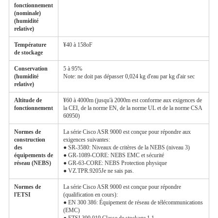
fonctionnement
(nominale)
(humidité
relative)
Température
¥40 à 158oF
de stockage
Conservation
5 à 95%
(humidité
Note: ne doit pas dépasser 0,024 kg d'eau par kg d'air sec
relative)
Altitude de
¥60 à 4000m (jusqu'à 2000m est conforme aux exigences de
fonctionnement
la CEI, de la norme EN, de la norme UL et de la norme CSA
60950)
Normes de
La série Cisco ASR 9000 est conçue pour répondre aux
construction
exigences suivantes:
des
● SR-3580: Niveaux de critères de la NEBS (niveau 3)
équipements de
● GR-1089-CORE: NEBS EMC et sécurité
réseau (NEBS)
● GR-63-CORE: NEBS Protection physique
● VZ.TPR.9205Je ne sais pas.
Normes de
La série Cisco ASR 9000 est conçue pour répondre
l'ETSI
(qualification en cours):
● EN 300 386: Équipement de réseau de télécommunications
(EMC)
● ETSI 300 019 Classe de stockage 1.1