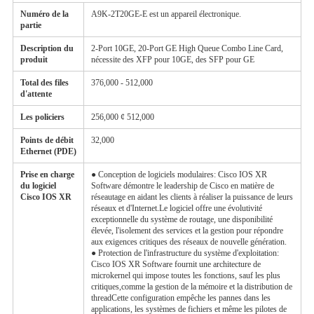
Numéro de la
A9K-2T20GE-E est un appareil électronique.
partie
Description du
2-Port 10GE, 20-Port GE High Queue Combo Line Card,
produit
nécessite des XFP pour 10GE, des SFP pour GE
Total des files
376,000 - 512,000
d'attente
Les policiers
256,000 ¢ 512,000
Points de débit
32,000
Ethernet (PDE)
Prise en charge
● Conception de logiciels modulaires: Cisco IOS XR
du logiciel
Software démontre le leadership de Cisco en matière de
Cisco IOS XR
réseautage en aidant les clients à réaliser la puissance de leurs
réseaux et d'Internet.Le logiciel offre une évolutivité
exceptionnelle du système de routage, une disponibilité
élevée, l'isolement des services et la gestion pour répondre
aux exigences critiques des réseaux de nouvelle génération.
● Protection de l'infrastructure du système d'exploitation:
Cisco IOS XR Software fournit une architecture de
microkernel qui impose toutes les fonctions, sauf les plus
critiques,comme la gestion de la mémoire et la distribution de
threadCette configuration empêche les pannes dans les
applications, les systèmes de fichiers et même les pilotes de