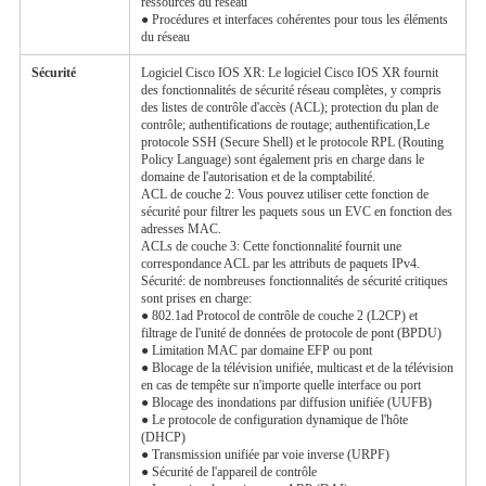
ressources du réseau
● Procédures et interfaces cohérentes pour tous les éléments
du réseau
Sécurité
Logiciel Cisco IOS XR: Le logiciel Cisco IOS XR fournit
des fonctionnalités de sécurité réseau complètes, y compris
des listes de contrôle d'accès (ACL); protection du plan de
contrôle; authentifications de routage; authentification,Le
protocole SSH (Secure Shell) et le protocole RPL (Routing
Policy Language) sont également pris en charge dans le
domaine de l'autorisation et de la comptabilité.
ACL de couche 2: Vous pouvez utiliser cette fonction de
sécurité pour filtrer les paquets sous un EVC en fonction des
adresses MAC.
ACLs de couche 3: Cette fonctionnalité fournit une
correspondance ACL par les attributs de paquets IPv4.
Sécurité: de nombreuses fonctionnalités de sécurité critiques
sont prises en charge:
● 802.1ad Protocol de contrôle de couche 2 (L2CP) et
filtrage de l'unité de données de protocole de pont (BPDU)
● Limitation MAC par domaine EFP ou pont
● Blocage de la télévision unifiée, multicast et de la télévision
en cas de tempête sur n'importe quelle interface ou port
● Blocage des inondations par diffusion unifiée (UUFB)
● Le protocole de configuration dynamique de l'hôte
(DHCP)
● Transmission unifiée par voie inverse (URPF)
● Sécurité de l'appareil de contrôle