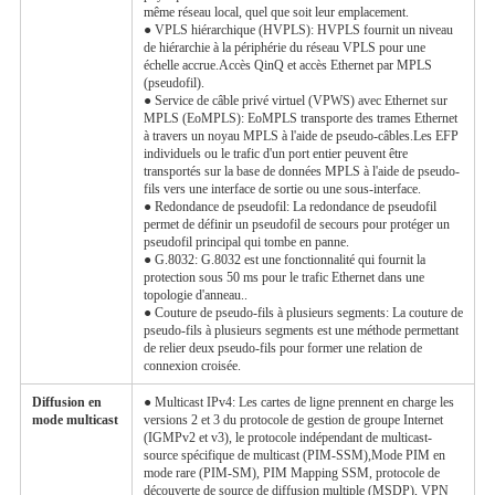
même réseau local, quel que soit leur emplacement.
● VPLS hiérarchique (HVPLS): HVPLS fournit un niveau
de hiérarchie à la périphérie du réseau VPLS pour une
échelle accrue.Accès QinQ et accès Ethernet par MPLS
(pseudofil).
● Service de câble privé virtuel (VPWS) avec Ethernet sur
MPLS (EoMPLS): EoMPLS transporte des trames Ethernet
à travers un noyau MPLS à l'aide de pseudo-câbles.Les EFP
individuels ou le trafic d'un port entier peuvent être
transportés sur la base de données MPLS à l'aide de pseudo-
fils vers une interface de sortie ou une sous-interface.
● Redondance de pseudofil: La redondance de pseudofil
permet de définir un pseudofil de secours pour protéger un
pseudofil principal qui tombe en panne.
● G.8032: G.8032 est une fonctionnalité qui fournit la
protection sous 50 ms pour le trafic Ethernet dans une
topologie d'anneau..
● Couture de pseudo-fils à plusieurs segments: La couture de
pseudo-fils à plusieurs segments est une méthode permettant
de relier deux pseudo-fils pour former une relation de
connexion croisée.
Diffusion en
● Multicast IPv4: Les cartes de ligne prennent en charge les
mode multicast
versions 2 et 3 du protocole de gestion de groupe Internet
(IGMPv2 et v3), le protocole indépendant de multicast-
source spécifique de multicast (PIM-SSM),Mode PIM en
mode rare (PIM-SM), PIM Mapping SSM, protocole de
découverte de source de diffusion multiple (MSDP), VPN