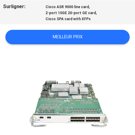
NOUS
Surligner:
,
Cisco ASR 9000 line card
,
2-port 10GE 20-port GE card
Cisco SPA card with XFPs
VISITE
DE
MEILLEUR PRIX
L'USINE
CONTRÔLE
DE
LA
QUALITÉ
NOUS
CONTACTER