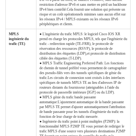
restriction d'adresse IPv6 et sans mettre en péril un backbone
IPv4 bien contrôlé.Cela fournit une solution qui présente un
risque et un coût opérationnels minimes sans aucun effet sur
les réseaux IPv4 / MPLS existants ou les réseaux IPv6
périphériques et clients.
MPLS
● L'ingénierie du trafic MPLS: le logiciel Cisco IOS XR
ingénierie du
prend en charge les protocoles MPLS, tels que l'ingénierie du
trafic (TE)
trafic - redirection rapide (TE-FRR), le protocole de
réservation des ressources (RSVP), le protocole de
distribution des étiquettes (LDP),et protocole de distribution
ciblée des étiquettes (T-LDP).
● MPLS Traffic Engineering Preferred Path: Les fonctions
de chemin de tunnel préféré vous permettent de cartographier
des pseudo-filés vers des tunnels spécifiques de génie du
trafic.Les circuits de connexion sont croisés à des interfaces
spécifiques de tunnels MPLS TE au lieu d'adresses IP de
routeurs distants du fournisseur (atteignables à l'aide du
protocole de passerelle intérieure [IGP] ou du LDP).
● MPLS génie du trafic bande passante
automatique:L'ajustement automatique de la bande passante
par MPLS TE permet d'ajuster automatiquement l'attribution
de bande passante pour les tunnels d'ingénierie du trafic en
fonction de leur charge de trafic mesurée.
● Ingénierie du trafic point à point multiples (P2MP): la
fonctionnalité MPLS P2MP TE vous permet de rediriger le
trafic MPLS d'une source vers plusieurs destinations.P2MP
TE fournit un point unique de contrôle du trafic et la