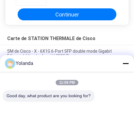
Extended LC Req. XFP et SFP
Continuer
Carte de STATION THERMALE de Cisco
SM de Cisco - X - 6X1G 6-Port SFP double mode Gigabit
Ethernet à haute densité WAN Service
Yolanda
4000 pare-feu de réseau bas d'IP de la carte ISR4331 3GE
2NIM de STATION THERMALE de Cisco de routeur
11:08 PM
Module de mémoire DRAM de 16 Go pour les commutateurs
de la série Nexus 9000
Good day, what product are you looking for?
Catégories populaires
Tous
Module Optique 
Émetteur-Récepteur 
D'émetteur-
Optique De SFP