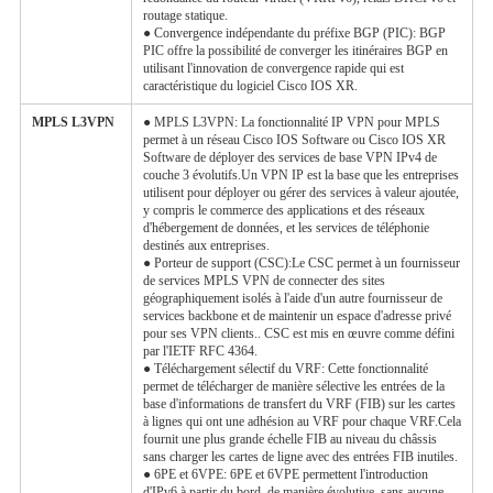
routage statique.
● Convergence indépendante du préfixe BGP (PIC): BGP
PIC offre la possibilité de converger les itinéraires BGP en
utilisant l'innovation de convergence rapide qui est
caractéristique du logiciel Cisco IOS XR.
MPLS L3VPN
● MPLS L3VPN: La fonctionnalité IP VPN pour MPLS
permet à un réseau Cisco IOS Software ou Cisco IOS XR
Software de déployer des services de base VPN IPv4 de
couche 3 évolutifs.Un VPN IP est la base que les entreprises
utilisent pour déployer ou gérer des services à valeur ajoutée,
y compris le commerce des applications et des réseaux
d'hébergement de données, et les services de téléphonie
destinés aux entreprises.
● Porteur de support (CSC):Le CSC permet à un fournisseur
de services MPLS VPN de connecter des sites
géographiquement isolés à l'aide d'un autre fournisseur de
services backbone et de maintenir un espace d'adresse privé
pour ses VPN clients.. CSC est mis en œuvre comme défini
par l'IETF RFC 4364.
● Téléchargement sélectif du VRF: Cette fonctionnalité
permet de télécharger de manière sélective les entrées de la
base d'informations de transfert du VRF (FIB) sur les cartes
à lignes qui ont une adhésion au VRF pour chaque VRF.Cela
fournit une plus grande échelle FIB au niveau du châssis
sans charger les cartes de ligne avec des entrées FIB inutiles.
● 6PE et 6VPE: 6PE et 6VPE permettent l'introduction
d'IPv6 à partir du bord, de manière évolutive, sans aucune