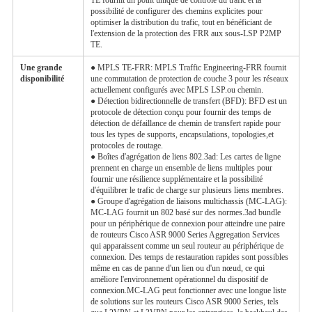
possibilité de configurer des chemins explicites pour
optimiser la distribution du trafic, tout en bénéficiant de
l'extension de la protection des FRR aux sous-LSP P2MP
TE.
Une grande
● MPLS TE-FRR: MPLS Traffic Engineering-FRR fournit
disponibilité
une commutation de protection de couche 3 pour les réseaux
actuellement configurés avec MPLS LSP.ou chemin.
● Détection bidirectionnelle de transfert (BFD): BFD est un
protocole de détection conçu pour fournir des temps de
détection de défaillance de chemin de transfert rapide pour
tous les types de supports, encapsulations, topologies,et
protocoles de routage.
● Boîtes d'agrégation de liens 802.3ad: Les cartes de ligne
prennent en charge un ensemble de liens multiples pour
fournir une résilience supplémentaire et la possibilité
d'équilibrer le trafic de charge sur plusieurs liens membres.
● Groupe d'agrégation de liaisons multichassis (MC-LAG):
MC-LAG fournit un 802 basé sur des normes.3ad bundle
pour un périphérique de connexion pour atteindre une paire
de routeurs Cisco ASR 9000 Series Aggregation Services
qui apparaissent comme un seul routeur au périphérique de
connexion. Des temps de restauration rapides sont possibles
même en cas de panne d'un lien ou d'un nœud, ce qui
améliore l'environnement opérationnel du dispositif de
connexion.MC-LAG peut fonctionner avec une longue liste
de solutions sur les routeurs Cisco ASR 9000 Series, tels