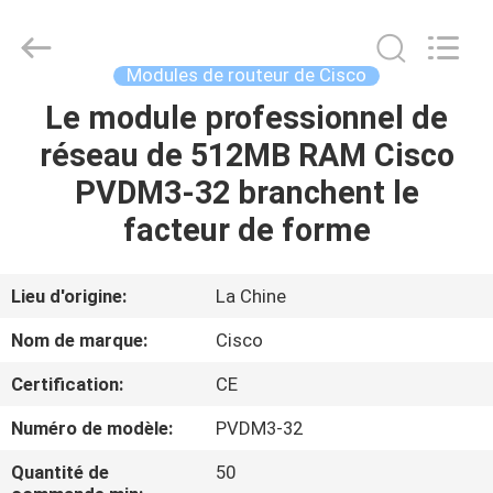
2026
LonRise
Equipment
Co.
Ltd..
Modules de routeur de Cisco
All
Rights
Le module professionnel de
À
Reserved.
réseau de 512MB RAM Cisco
LA
PVDM3-32 branchent le
MAISON
facteur de forme
PRODUITS
Lieu d'origine:
La Chine
VIDÉOS
Nom de marque:
Cisco
Certification:
CE
À
Numéro de modèle:
PVDM3-32
PROPOS
DE
Quantité de
50