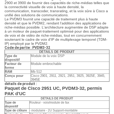
2900 et 3900 de fournir des capacités de riche-médias telles que
la connectivité visuelle de voix à haute densité, la
communication, transcoder, transrating, et la voix sûre à Cisco a
unifié des solutions de communications.
Le PVDM3 fournit une capacité de traitement plus à haute
densité et que le PVDM2, rendant l'addition des applications de
riche-médias possible. L'architecture augmentée de DSP adapte
à un moteur de paquet-traitement optimisé pour des applications
de voix et de vidéo de riche-médias, tout en concurremment
soutenant le cadre de voix d'IP de multiplexage temporel (TDM-
IP) employé par le PVDM2.
Code de partie : PVDM3-32
DÉTAILS DE PRODUIT
Type de
Module de la voix DSP
dispositif
Facteur de
Module embrochable
forme
RAM
Mb 512
Conçu pour
Cisco 2901, 2911, 2921, 2951, 3925, 3925E, 3945,
3945E
détails de produit :
Paquet de Cisco 2951 UC, PVDM3-32, permis
PAK d'UC
DÉTAILS DE PRODUIT
Type de
Routeur - voix/module de fax
dispositif
Type de clôture
- modulaire - 2U Support-montable