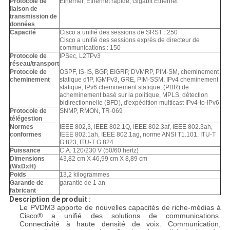
Protocole de
Ethernet, Ethernet rapide, Gigabit Ethernet
liaison de
transmission de
données
Capacité
Cisco a unifié des sessions de SRST : 250
Cisco a unifié des sessions exprès de directeur de
communications : 150
Protocole de
IPSec, L2TPv3
réseau/transport
Protocole de
OSPF, IS-IS, BGP, EIGRP, DVMRP, PIM-SM, cheminement
cheminement
statique d'IP, IGMPv3, GRE, PIM-SSM, IPv4 cheminement
statique, IPv6 cheminement statique, (PBR) de
acheminement basé sur la politique, MPLS, détection
bidirectionnelle (BFD), d'expédition multicast IPv4-to-IPv6
Protocole de
SNMP, RMON, TR-069
télégestion
Normes
IEEE 802,3, IEEE 802.1Q, IEEE 802.3af, IEEE 802.3ah,
conformes
IEEE 802.1ah, IEEE 802.1ag, norme ANSI T1.101, ITU-T
G.823, ITU-T G.824
Puissance
C.A. 120/230 V (50/60 hertz)
Dimensions
43,82 cm X 46,99 cm X 8,89 cm
(WxDxH)
Poids
13,2 kilogrammes
Garantie de
garantie de 1 an
fabricant
Description de produit :
Le PVDM3 apporte de nouvelles capacités de riche-médias à
Cisco® a unifié des solutions de communications.
Connectivité à haute densité de voix. Communication,