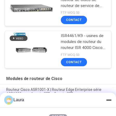
routeur de service de
l'agrégation ASR1001
FTF MOQ:50
CONTACT
ISR4461/K9 - usines de
modules de routeur du
routeur ISR 4000 Cisco
de Cisco
FTF MOQ:50
CONTACT
Modules de routeur de Cisco
Routeur Cisco ASR1001-X | Routeur Edge Enterprise série
ASR1000 avec 6 ports SFP + 2 ports SFP+
Laura
Routeur de services d'agrégation Cisco ASR1002-X | Routeur
WAN d'entreprise évolutif de 5 Gbit/s à 36 Gbit/s