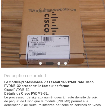
NOUVELLES
LES
AFFAIRES
SITEMAP
POLITIQUE
DE
CONFIDENTIALITÉ
Description de produit
Le module professionnel de réseau de 512MB RAM Cisco
PVDM3-32 branchent le facteur de forme
Cisco PVDM3-32
Détails de Cisco PVDM3-32 :
Le processeur de signaux numériques à haute densité de voix
de paquet de Cisco que le module (PVDM3) permet à la
génération 2 de routeurs intégrée par série de services de Cisco