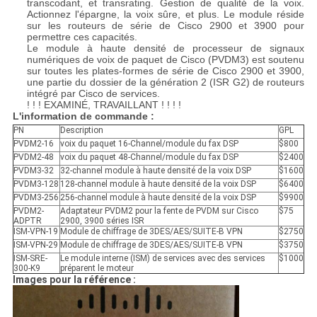
transcodant, et transrating. Gestion de qualité de la voix.
Actionnez l'épargne, la voix sûre, et plus. Le module réside
sur les routeurs de série de Cisco 2900 et 3900 pour
permettre ces capacités.
Le module à haute densité de processeur de signaux
numériques de voix de paquet de Cisco (PVDM3) est soutenu
sur toutes les plates-formes de série de Cisco 2900 et 3900,
une partie du dossier de la génération 2 (ISR G2) de routeurs
intégré par Cisco de services.
! ! ! EXAMINÉ, TRAVAILLANT ! ! ! !
L'information de commande :
PN
Description
GPL
PVDM2-16
voix du paquet 16-Channel/module du fax DSP
$800
PVDM2-48
voix du paquet 48-Channel/module du fax DSP
$2400
PVDM3-32
32-channel module à haute densité de la voix DSP
$1600
PVDM3-128
128-channel module à haute densité de la voix DSP
$6400
PVDM3-256
256-channel module à haute densité de la voix DSP
$9900
PVDM2-
Adaptateur PVDM2 pour la fente de PVDM sur Cisco
$75
ADPTR
2900, 3900 séries ISR
ISM-VPN-19
Module de chiffrage de 3DES/AES/SUITE-B VPN
$2750
ISM-VPN-29
Module de chiffrage de 3DES/AES/SUITE-B VPN
$3750
ISM-SRE-
Le module interne (ISM) de services avec des services
$1000
300-K9
préparent le moteur
Images pour la référence :