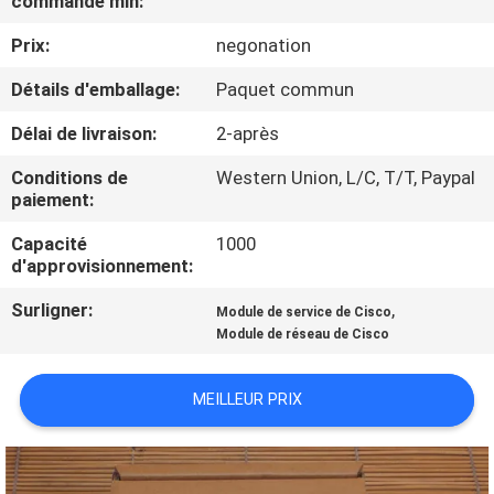
commande min:
NOUS
Prix:
negonation
VISITE
Détails d'emballage:
Paquet commun
DE
Délai de livraison:
2-après
L'USINE
Conditions de
Western Union, L/C, T/T, Paypal
paiement:
CONTRÔLE
Capacité
1000
d'approvisionnement:
DE
LA
Surligner:
,
Module de service de Cisco
Module de réseau de Cisco
QUALITÉ
MEILLEUR PRIX
NOUS
CONTACTER