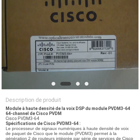
NOUVELLES
LES
AFFAIRES
SITEMAP
POLITIQUE
DE
CONFIDENTIALITÉ
Description de produit
Module à haute densité de la voix DSP du module PVDM3-64
64-channel de Cisco PVDM
Cisco PVDM3-64
Spécifications de Cisco PVDM3-64 :
Le processeur de signaux numériques à haute densité de voix
de paquet de Cisco que le module (PVDM3) permet à la
génération 2 de routeurs intégrée par série de services de Cisco