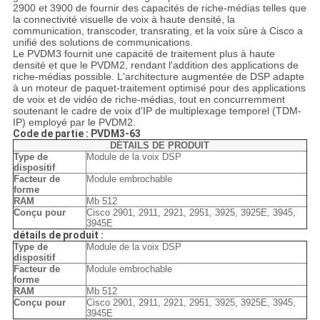
2900 et 3900 de fournir des capacités de riche-médias telles que
la connectivité visuelle de voix à haute densité, la
communication, transcoder, transrating, et la voix sûre à Cisco a
unifié des solutions de communications.
Le PVDM3 fournit une capacité de traitement plus à haute
densité et que le PVDM2, rendant l'addition des applications de
riche-médias possible. L'architecture augmentée de DSP adapte
à un moteur de paquet-traitement optimisé pour des applications
de voix et de vidéo de riche-médias, tout en concurremment
soutenant le cadre de voix d'IP de multiplexage temporel (TDM-
IP) employé par le PVDM2.
Code de partie : PVDM3-63
DÉTAILS DE PRODUIT
Type de
Module de la voix DSP
dispositif
Facteur de
Module embrochable
forme
RAM
Mb 512
Conçu pour
Cisco 2901, 2911, 2921, 2951, 3925, 3925E, 3945,
3945E
détails de produit :
Type de
Module de la voix DSP
dispositif
Facteur de
Module embrochable
forme
RAM
Mb 512
Conçu pour
Cisco 2901, 2911, 2921, 2951, 3925, 3925E, 3945,
3945E