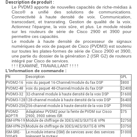
Description de produit :
Le PVDM3 apporte de nouvelles capacités de riche-médias à
Cisco® a unifié des solutions de communications.
Connectivité à haute densité de voix. Communication,
transcodant, et transrating. Gestion de qualité de la voix.
Actionnez l'épargne, la voix sûre, et plus. Le module réside
sur les routeurs de série de Cisco 2900 et 3900 pour
permettre ces capacités.
Le module à haute densité de processeur de signaux
numériques de voix de paquet de Cisco (PVDM3) est soutenu
sur toutes les plates-formes de série de Cisco 2900 et 3900,
une partie du dossier de la génération 2 (ISR G2) de routeurs
intégré par Cisco de services.
! ! ! EXAMINÉ, TRAVAILLANT ! ! ! !
L'information de commande :
PN
Description
GPL
PVDM2-16
voix du paquet 16-Channel/module du fax DSP
$800
PVDM2-48
voix du paquet 48-Channel/module du fax DSP
$2400
PVDM3-32
32-channel module à haute densité de la voix DSP
$1600
PVDM3-128
128-channel module à haute densité de la voix DSP
$6400
PVDM3-256
256-channel module à haute densité de la voix DSP
$9900
PVDM2-
Adaptateur PVDM2 pour la fente de PVDM sur Cisco
$75
ADPTR
2900, 3900 séries ISR
ISM-VPN-19
Module de chiffrage de 3DES/AES/SUITE-B VPN
$2750
ISM-VPN-29
Module de chiffrage de 3DES/AES/SUITE-B VPN
$3750
ISM-SRE-
Le module interne (ISM) de services avec des services
$1000
300-K9
préparent le moteur