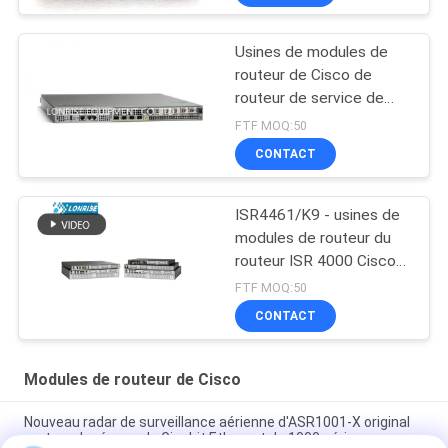
Usines de modules de
routeur de Cisco de
routeur de service de
l'agrégation ASR1001
FTF MOQ:50
CONTACT
ISR4461/K9 - usines de
modules de routeur du
routeur ISR 4000 Cisco
de Cisco
FTF MOQ:50
CONTACT
Modules de routeur de Cisco
Nouveau radar de surveillance aérienne d'ASR1001-X original
routeur de réseau de Gigabit Ethernet de 1000 séries