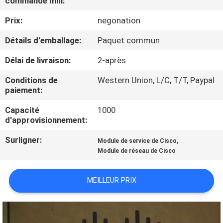
commande min:
NOUS
Prix:
negonation
VISITE
Détails d'emballage:
Paquet commun
DE
Délai de livraison:
2-après
L'USINE
Conditions de
Western Union, L/C, T/T, Paypal
paiement:
CONTRÔLE
Capacité
1000
d'approvisionnement:
DE
LA
Surligner:
,
Module de service de Cisco
Module de réseau de Cisco
QUALITÉ
MEILLEUR PRIX
NOUS
CONTACTER