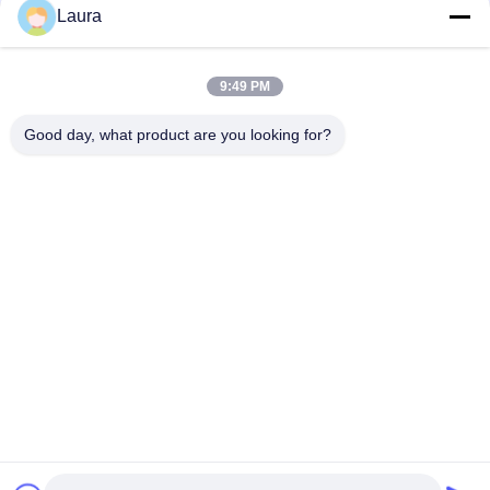
Laura
C9300 - Nanomètre - 2Q = catalyseur 9300 2 pièce de
rechange de module de réseau de X 40GE
9:49 PM
Suppléments de chaîne de Wifi de DRACHME des modules 2GE
4G de routeur d'ISR 4221 Cisco
Good day, what product are you looking for?
Catégories populaires
Tous
Module Optique 
Émetteur-Récepteur 
D'émetteur-
Optique De SFP
Récepteur
Contrôle Industriel 
Modules SFP Cisco
De PLC
Module De Huawei 
Commutateur 
SFP
D'Ethernet De Cisco
Commutateurs De 
Points Finaux De 
Réseau De Huawei
Vidéoconférence