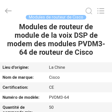
2026
LonRise
Equipment
Co.
Ltd..
Modules de routeur de Cisco
All
Rights
Modules de routeur de
À
Reserved.
module de la voix DSP de
LA
modem des modules PVDM3-
MAISON
64 de routeur de Cisco
PRODUITS
Lieu d'origine:
La Chine
VIDÉOS
Nom de marque:
Cisco
Certification:
CE
À
Numéro de modèle:
PVDM3-64
PROPOS
DE
Quantité de
50