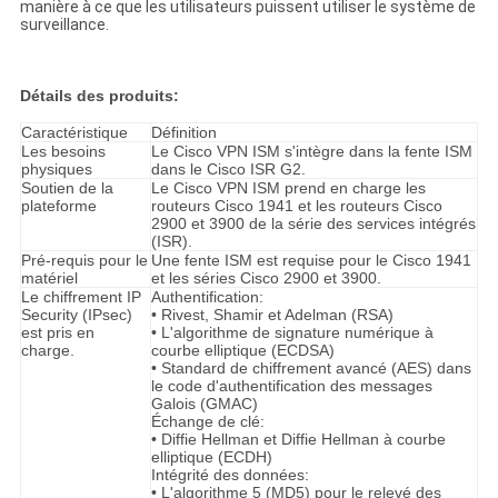
manière à ce que les utilisateurs puissent utiliser le système de
surveillance.
Détails des produits:
Caractéristique
Définition
Les besoins
Le Cisco VPN ISM s'intègre dans la fente ISM
physiques
dans le Cisco ISR G2.
Soutien de la
Le Cisco VPN ISM prend en charge les
plateforme
routeurs Cisco 1941 et les routeurs Cisco
2900 et 3900 de la série des services intégrés
(ISR).
Pré-requis pour le
Une fente ISM est requise pour le Cisco 1941
matériel
et les séries Cisco 2900 et 3900.
Le chiffrement IP
Authentification:
Security (IPsec)
• Rivest, Shamir et Adelman (RSA)
est pris en
• L'algorithme de signature numérique à
charge.
courbe elliptique (ECDSA)
• Standard de chiffrement avancé (AES) dans
le code d'authentification des messages
Galois (GMAC)
Échange de clé:
• Diffie Hellman et Diffie Hellman à courbe
elliptique (ECDH)
Intégrité des données:
• L'algorithme 5 (MD5) pour le relevé des