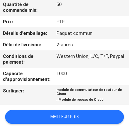
NOUS
Quantité de
50
commande min:
Prix:
FTF
VISITE
DE
Détails d'emballage:
Paquet commun
L'USINE
Délai de livraison:
2-après
Conditions de
Western Union, L/C, T/T, Paypal
CONTRÔLE
paiement:
DE
Capacité
1000
d'approvisionnement:
LA
QUALITÉ
Surligner:
module de commutateur de routeur de
Cisco
,
Module de réseau de Cisco
NOUS
MEILLEUR PRIX
CONTACTER