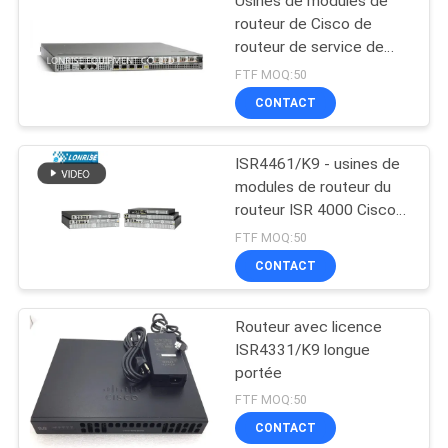
Usines de modules de
routeur de Cisco de
routeur de service de
l'agrégation ASR1001
FTF MOQ:50
CONTACT
ISR4461/K9 - usines de
modules de routeur du
routeur ISR 4000 Cisco
de Cisco
FTF MOQ:50
CONTACT
Routeur avec licence
ISR4331/K9 longue
portée
FTF MOQ:50
CONTACT