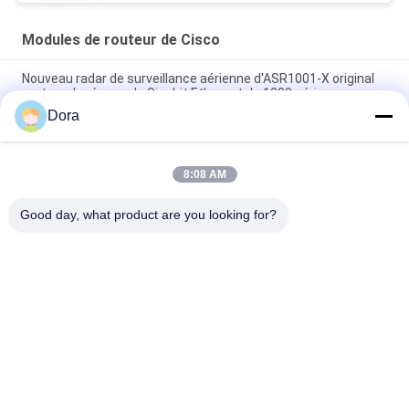
Modules de routeur de Cisco
Nouveau radar de surveillance aérienne d'ASR1001-X original
routeur de réseau de Gigabit Ethernet de 1000 séries
Dora
C9300 - Nanomètre - 2Q = catalyseur 9300 2 pièce de
rechange de module de réseau de X 40GE
8:08 AM
Suppléments de chaîne de Wifi de DRACHME des modules 2GE
4G de routeur d'ISR 4221 Cisco
Good day, what product are you looking for?
Catégories populaires
Tous
Module Optique 
Émetteur-Récepteur 
D'émetteur-
Optique De SFP
Récepteur
Contrôle Industriel 
Modules SFP Cisco
De PLC