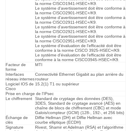
la norme CISCO1941-HSEC+/K9.
Le système d'avertissement doit être conforme à
la norme CISCO2901-HSEC+/K9.
Le système d'avertissement doit être conforme à
la norme CISCO2911-HSEC+/K9.
Le système d'avertissement doit être conforme à
la norme CISCO2921-HSEC+/K9.
Le système d'avertissement doit être conforme à
la norme CISCO2951-HSEC+/K9.
Le système d'évaluation de l'efficacité doit être
conforme à la norme CISCO 3925-HSEC+/K9.
Le système d'évaluation de l'efficacité doit être
conforme à la norme CISCO3945-HSEC+/K9.
Facteur de
MTI
forme
Interfaces
Connectivité Ethernet Gigabit au plan arrière du
réseau internes
routeur
Logiciel IOS de
15.2(1) T1 ou supérieur
Cisco
Prise en charge de l'IPsec
Le chiffrement
Standard de cryptage des données (DES),
3DES, Standard de cryptage avancé (AES) en
chaîne de blocs de chiffrement (CBC) et mode
Galois/compteur (GCM) (128-, 192-, et 256 bits)
Échange de
Diffie Hellman (DH) et Diffie Hellman avec
clés
courbe elliptique (ECDH)
Signature
Rivest, Shamir et Adelman (RSA) et l'algorithme