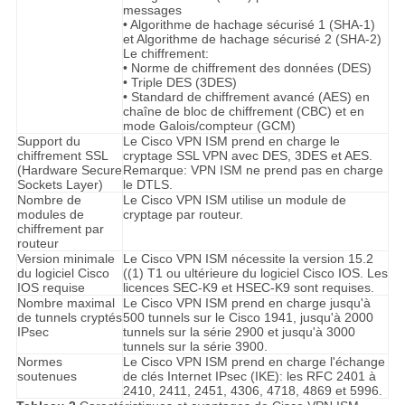
messages
• Algorithme de hachage sécurisé 1 (SHA-1)
et Algorithme de hachage sécurisé 2 (SHA-2)
Le chiffrement:
• Norme de chiffrement des données (DES)
• Triple DES (3DES)
• Standard de chiffrement avancé (AES) en
chaîne de bloc de chiffrement (CBC) et en
mode Galois/compteur (GCM)
Support du
Le Cisco VPN ISM prend en charge le
chiffrement SSL
cryptage SSL VPN avec DES, 3DES et AES.
(Hardware Secure
Remarque: VPN ISM ne prend pas en charge
Sockets Layer)
le DTLS.
Nombre de
Le Cisco VPN ISM utilise un module de
modules de
cryptage par routeur.
chiffrement par
routeur
Version minimale
Le Cisco VPN ISM nécessite la version 15.2
du logiciel Cisco
((1) T1 ou ultérieure du logiciel Cisco IOS. Les
IOS requise
licences SEC-K9 et HSEC-K9 sont requises.
Nombre maximal
Le Cisco VPN ISM prend en charge jusqu'à
de tunnels cryptés
500 tunnels sur le Cisco 1941, jusqu'à 2000
IPsec
tunnels sur la série 2900 et jusqu'à 3000
tunnels sur la série 3900.
Normes
Le Cisco VPN ISM prend en charge l'échange
soutenues
de clés Internet IPsec (IKE): les RFC 2401 à
2410, 2411, 2451, 4306, 4718, 4869 et 5996.