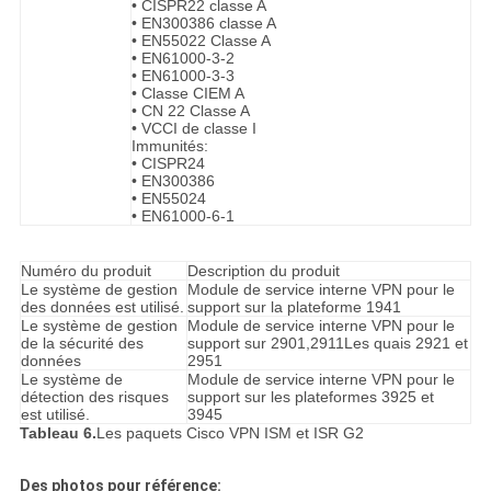
• CISPR22 classe A
• EN300386 classe A
• EN55022 Classe A
• EN61000-3-2
• EN61000-3-3
• Classe CIEM A
• CN 22 Classe A
• VCCI de classe I
Immunités:
• CISPR24
• EN300386
• EN55024
• EN61000-6-1
Numéro du produit
Description du produit
Le système de gestion
Module de service interne VPN pour le
des données est utilisé.
support sur la plateforme 1941
Le système de gestion
Module de service interne VPN pour le
de la sécurité des
support sur 2901,2911Les quais 2921 et
données
2951
Le système de
Module de service interne VPN pour le
détection des risques
support sur les plateformes 3925 et
est utilisé.
3945
Tableau 6.
Les paquets Cisco VPN ISM et ISR G2
Des photos pour référence: