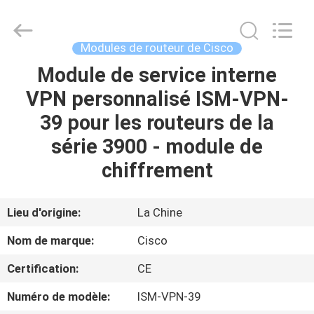
2026
LonRise
Equipment
Co.
Ltd..
Modules de routeur de Cisco
All
Rights
Module de service interne
À
Reserved.
VPN personnalisé ISM-VPN-
LA
39 pour les routeurs de la
MAISON
série 3900 - module de
PRODUITS
chiffrement
VIDÉOS
Lieu d'origine:
La Chine
Nom de marque:
Cisco
À
Certification:
CE
PROPOS
Numéro de modèle:
ISM-VPN-39
DE