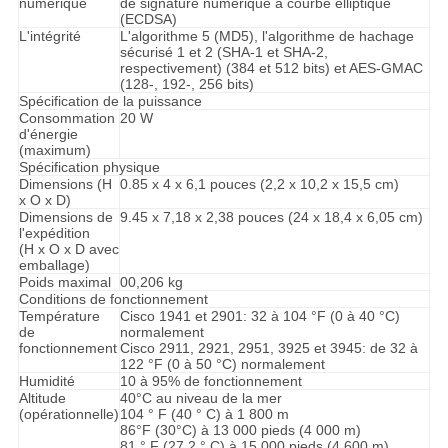
numérique
de signature numérique à courbe elliptique
(ECDSA)
L'intégrité
L'algorithme 5 (MD5), l'algorithme de hachage
sécurisé 1 et 2 (SHA-1 et SHA-2,
respectivement) (384 et 512 bits) et AES-GMAC
(128-, 192-, 256 bits)
Spécification de la puissance
Consommation
20 W
d'énergie
(maximum)
Spécification physique
Dimensions (H
0.85 x 4 x 6,1 pouces (2,2 x 10,2 x 15,5 cm)
x O x D)
Dimensions de
9.45 x 7,18 x 2,38 pouces (24 x 18,4 x 6,05 cm)
l'expédition
(H x O x D avec
emballage)
Poids maximal
00,206 kg
Conditions de fonctionnement
Température
Cisco 1941 et 2901: 32 à 104 °F (0 à 40 °C)
de
normalement
fonctionnement
Cisco 2911, 2921, 2951, 3925 et 3945: de 32 à
122 °F (0 à 50 °C) normalement
Humidité
10 à 95% de fonctionnement
Altitude
40°C au niveau de la mer
(opérationnelle)
104 ° F (40 ° C) à 1 800 m
86°F (30°C) à 13 000 pieds (4 000 m)
81 ° F (27,2 ° C) à 15 000 pieds (4 600 m)