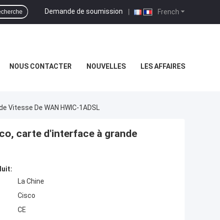
Demande de soumission
|
French
cherche
NOUS CONTACTER
NOUVELLES
LES AFFAIRES
ande Vitesse De WAN HWIC-1ADSL
o, carte d'interface à grande
uit:
La Chine
Cisco
CE