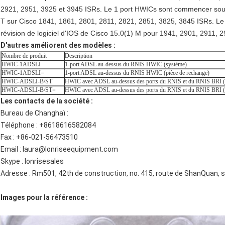
2921, 2951, 3925 et 3945 ISRs. Le 1 port HWICs sont commencer souten
T sur Cisco 1841, 1861, 2801, 2811, 2821, 2851, 3825, 3845 ISRs. L
révision de logiciel d'IOS de Cisco 15.0(1) M pour 1941, 2901, 2911, 
D'autres améliorent des modèles :
Nombre de produit
Description
HWIC-1ADSLI
1-port ADSL au-dessus du RNIS HWIC (système)
HWIC-1ADSLI=
1-port ADSL au-dessus du RNIS HWIC (pièce de rechange)
HWIC-ADSLI-B/ST
HWIC avec ADSL au-dessus des ports du RNIS et du RNIS BRI (
HWIC-ADSLI-B/ST=
HWIC avec ADSL au-dessus des ports du RNIS et du RNIS BRI (p
Les contacts de la société :
Bureau de Changhaï :
Téléphone : +8618616582084
Fax : +86-021-56473510
Email : laura@lonriseequipment.com
Skype : lonrisesales
Adresse : Rm501, 42th de construction, no. 415, route de ShanQuan, 
Images pour la référence :