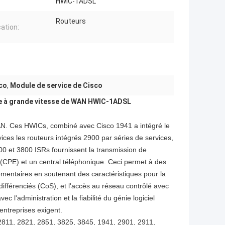
HWIC-1ADSL
Routeurs
cation:
co
,
Module de service de Cisco
ce à grande vitesse de WAN HWIC-1ADSL
N. Ces HWICs, combiné avec Cisco 1941 a intégré le
ices les routeurs intégrés 2900 par séries de services,
00 et 3800 ISRs fournissent la transmission de
 (CPE) et un central téléphonique. Ceci permet à des
lémentaires en soutenant des caractéristiques pour la
e différenciés (CoS), et l'accès au réseau contrôlé avec
c l'administration et la fiabilité du génie logiciel
entreprises exigent.
2811, 2821, 2851, 3825, 3845, 1941, 2901, 2911,