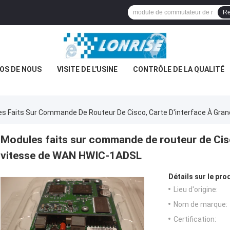
Re
OS DE NOUS
VISITE DE L'USINE
CONTRÔLE DE LA QUALITÉ
s Faits Sur Commande De Routeur De Cisco, Carte D'interface À Gr
Modules faits sur commande de routeur de Cisc
vitesse de WAN HWIC-1ADSL
Détails sur le prod
Lieu d'origine:
Nom de marque:
Certification: