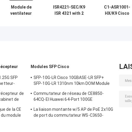
Module de
ISR4221-SEC/K9
C1-ASR1001-
ventilateur
ISR 4321 with 2
HX/K9 Cisco
d&#39;admission
onboard GE, 2
fournisseur de
côté port Cisco
NIM slots, 1 ISC
1000 de série d
NXA-FAN-
slot, 4 GB Flash
radar de
160CFM-PE pour
Memory default, 4
surveillance
commutateurs
GB DRAM default
aérienne de plat
Nexus
forme de Cisc
modules de
routeur
LAI
récepteur
Modules SFP Cisco
1.25G SFP
SFP-10G-LR Cisco 10GBASE-LR SFP+
etteur-
SFP-10G-LR 1310nm 10km DOM Module
de récepteur optique
récepteur de
Commutateur de réseau de CE8850-
cabinet de
64CQ-EI Huawei 64-Port 100GE
ment des
QSFP28,2x10G SFP+, sans fan
que de la CE
La liaison montante w/5 AP de PoE 2x10G
r du module
de port du commutateur WS-C3650-
10GB-ZR 10G
24PWD-S 24 de réseau Ethernet autorise