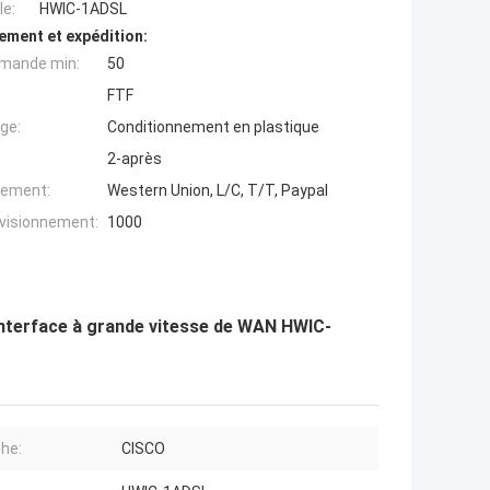
e:
HWIC-1ADSL
ement et expédition:
mande min:
50
FTF
ge:
Conditionnement en plastique
2-après
iement:
Western Union, L/C, T/T, Paypal
ovisionnement:
1000
interface à grande vitesse de WAN HWIC-
he:
CISCO