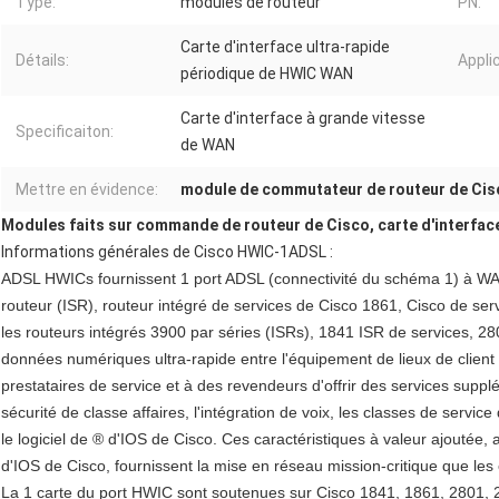
Type:
modules de routeur
PN:
Carte d'interface ultra-rapide
Détails:
Appli
périodique de HWIC WAN
Carte d'interface à grande vitesse
Specificaiton:
de WAN
Mettre en évidence:
module de commutateur de routeur de Cis
Modules faits sur commande de routeur de Cisco, carte d'interfa
Informations générales de Cisco HWIC-1ADSL :
ADSL HWICs fournissent 1 port ADSL (connectivité du schéma 1) à WA
routeur (ISR), routeur intégré de services de Cisco 1861, Cisco de serv
les routeurs intégrés 3900 par séries (ISRs), 1841 ISR de services, 28
données numériques ultra-rapide entre l'équipement de lieux de client
prestataires de service et à des revendeurs d'offrir des services supp
sécurité de classe affaires, l'intégration de voix, les classes de servic
le logiciel de ® d'IOS de Cisco. Ces caractéristiques à valeur ajoutée, ave
d'IOS de Cisco, fournissent la mise en réseau mission-critique que les 
La 1 carte du port HWIC sont soutenues sur Cisco 1841, 1861, 2801, 