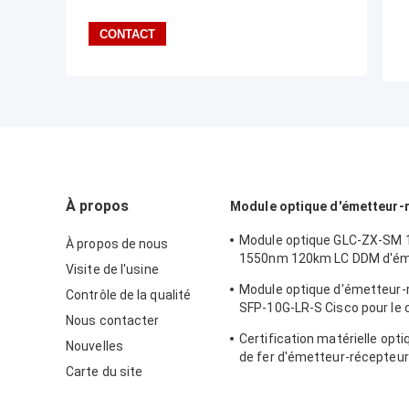
À propos
Module optique d'émetteur-
Module optique GLC-ZX-SM 
À propos de nous
1550nm 120km LC DDM d'ém
Visite de l'usine
récepteur de Cisco
Module optique d'émetteur-
Contrôle de la qualité
SFP-10G-LR-S Cisco pour le 
Nous contacter
câblage de centre de traite
Certification matérielle opti
données/entreprise
Nouvelles
de fer d'émetteur-récepteu
Carte du site
d'interface de fibre de X2-
SFP+