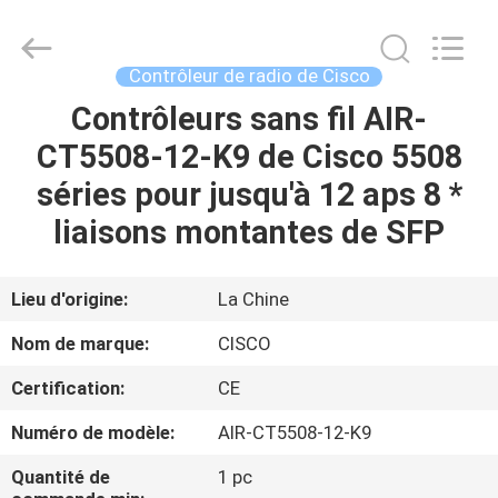
2026
LonRise
Equipment
Co.
Ltd..
Contrôleur de radio de Cisco
All
Rights
Contrôleurs sans fil AIR-
À
Reserved.
CT5508-12-K9 de Cisco 5508
LA
séries pour jusqu'à 12 aps 8 *
MAISON
liaisons montantes de SFP
PRODUITS
Lieu d'origine:
La Chine
VIDÉOS
Nom de marque:
CISCO
Certification:
CE
À
Numéro de modèle:
AIR-CT5508-12-K9
PROPOS
DE
Quantité de
1 pc