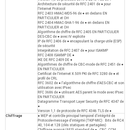
Architecture de sécurité de RFC 2401 de ● pour
l'Internet Protocol
RFC 2403 HMAC-MD5-96 de ● en dedans EN
PARTICULIER et OH
RFC 2404 HMAC-SHA-1-96 de ● en dedans EN
PARTICULIER et OH
Algorithme de chiffre de RFC 2405 EN PARTICULIER
DES-CBC de ● avec IV explicite
IP de RFC 2406 de ● encapsulant la charge utile (ESP)
de sécurité
Interprétation de RFC 2407 de ● pour ISAKMP
RFC 2408 ISAKMP DE ●
IKE DE RFC 2409 DE ●
Algorithmes de chiffre de CBC-mode de RFC 2451 de ●
EN PARTICULIER
Certificat de l'Internet X.509 PKI de RFC 3280 de ● et
profil de CRL
RFC 3602 de ● l'algorithme de chiffre d'AES-CBC et son
utilisation avec IPsec
RFC 3686 de ● utilisant AES parent le mode avec IPsec
EN PARTICULIER
Datagramme Transport Layer Security de RFC 4347 de
●
Version 1,1 de protocole de RFC 4346 TLS de ●
Chiffrage
● WEP et contrôle principal temporel d'intégrité de
Protocole-message d'intégrité (TKIP-MIC) : Bits de RC4
40, 104 et 128 (clés statiques et partagées)
Chiffrage avancé (AES) standard de ● : CBC, CCM,