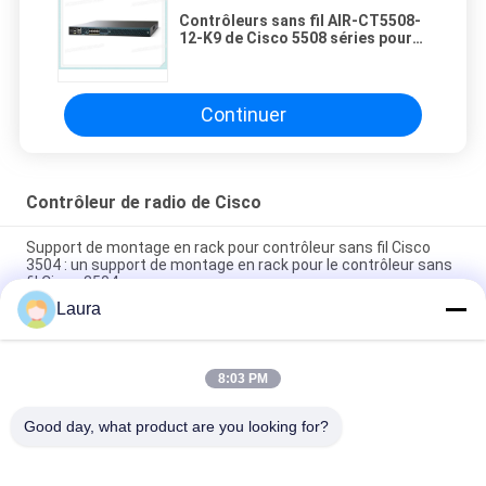
Contrôleurs sans fil AIR-CT5508-
12-K9 de Cisco 5508 séries pour
jusqu'à 12 aps 8 * liaisons
montantes de SFP
Continuer
Contrôleur de radio de Cisco
Support de montage en rack pour contrôleur sans fil Cisco
3504 : un support de montage en rack pour le contrôleur sans
fil Cisco 3504
Laura
C9800-80-K9 Cisco Catalyst 9800-80 Contrôleur sans fil 8x 10
GE ou 6x 10 GE + 2x 1 GE SFP+/SFP
8:03 PM
C9800-40-K9 Cisco Catalyst 9800-40 Contrôleur sans fil 4x 10
GE/1 GE SFP+/SFP
Good day, what product are you looking for?
Catégories populaires
Tous