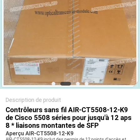
NOUVELLES
LES
AFFAIRES
PLAN
DU
SITE
POLITIQUE
Description de produit
Contrôleurs sans fil AIR-CT5508-12-K9
DE
de Cisco 5508 séries pour jusqu'à 12 aps
CONFIDENTIALITÉ
8 * liaisons montantes de SFP
Aperçu AIR-CT5508-12-K9
AIR-CT5508-12-K9 inclut des permis de 12 points d'accès et