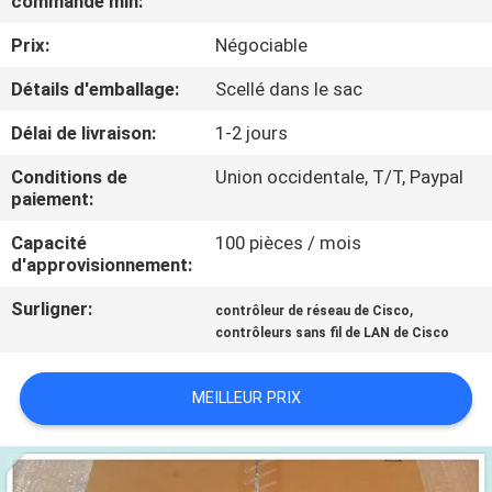
commande min:
NOUS
Prix:
Négociable
VISITE
Détails d'emballage:
Scellé dans le sac
DE
Délai de livraison:
1-2 jours
L'USINE
Conditions de
Union occidentale, T/T, Paypal
paiement:
CONTRÔLE
Capacité
100 pièces / mois
d'approvisionnement:
DE
LA
Surligner:
,
contrôleur de réseau de Cisco
contrôleurs sans fil de LAN de Cisco
QUALITÉ
MEILLEUR PRIX
NOUS
CONTACTER