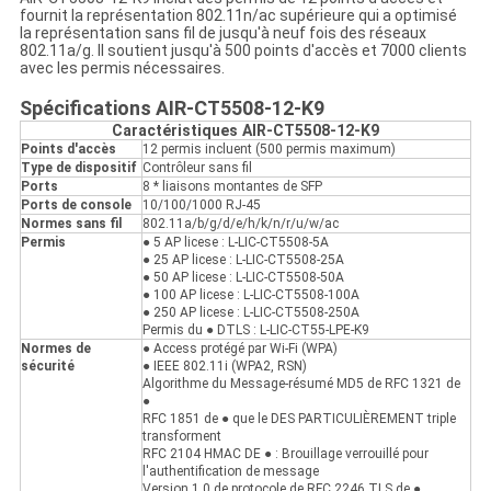
fournit la représentation 802.11n/ac supérieure qui a optimisé
la représentation sans fil de jusqu'à neuf fois des réseaux
802.11a/g. Il soutient jusqu'à 500 points d'accès et 7000 clients
avec les permis nécessaires.
Spécifications AIR-CT5508-12-K9
Caractéristiques AIR-CT5508-12-K9
Points d'accès
12 permis incluent (500 permis maximum)
Type de dispositif
Contrôleur sans fil
Ports
8 * liaisons montantes de SFP
Ports de console
10/100/1000 RJ-45
Normes sans fil
802.11a/b/g/d/e/h/k/n/r/u/w/ac
Permis
● 5 AP licese : L-LIC-CT5508-5A
● 25 AP licese : L-LIC-CT5508-25A
● 50 AP licese : L-LIC-CT5508-50A
● 100 AP licese : L-LIC-CT5508-100A
● 250 AP licese : L-LIC-CT5508-250A
Permis du ● DTLS : L-LIC-CT55-LPE-K9
Normes de
● Access protégé par Wi-Fi (WPA)
sécurité
● IEEE 802.11i (WPA2, RSN)
Algorithme du Message-résumé MD5 de RFC 1321 de
●
RFC 1851 de ● que le DES PARTICULIÈREMENT triple
transforment
RFC 2104 HMAC DE ● : Brouillage verrouillé pour
l'authentification de message
Version 1,0 de protocole de RFC 2246 TLS de ●