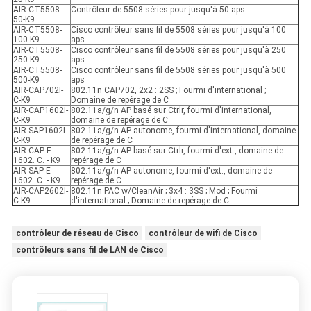
AIR-CT5508-
Contrôleur de 5508 séries pour jusqu'à 50 aps
50-K9
AIR-CT5508-
Cisco contrôleur sans fil de 5508 séries pour jusqu'à 100
100-K9
aps
AIR-CT5508-
Cisco contrôleur sans fil de 5508 séries pour jusqu'à 250
250-K9
aps
AIR-CT5508-
Cisco contrôleur sans fil de 5508 séries pour jusqu'à 500
500-K9
aps
AIR-CAP702I-
802.11n CAP702, 2x2 : 2SS ; Fourmi d'international ;
C-K9
Domaine de repérage de C
AIR-CAP1602I-
802.11a/g/n AP basé sur Ctrlr, fourmi d'international,
C-K9
domaine de repérage de C
AIR-SAP1602I-
802.11a/g/n AP autonome, fourmi d'international, domaine
C-K9
de repérage de C
AIR-CAP E
802.11a/g/n AP basé sur Ctrlr, fourmi d'ext., domaine de
1602. C. - K9
repérage de C
AIR-SAP E
802.11a/g/n AP autonome, fourmi d'ext., domaine de
1602. C. - K9
repérage de C
AIR-CAP2602I-
802.11n PAC w/CleanAir ; 3x4 : 3SS ; Mod ; Fourmi
C-K9
d'international ; Domaine de repérage de C
contrôleur de réseau de Cisco
contrôleur de wifi de Cisco
contrôleurs sans fil de LAN de Cisco