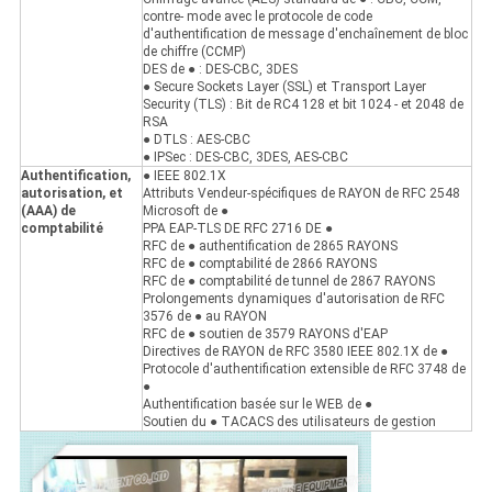
contre- mode avec le protocole de code
d'authentification de message d'enchaînement de bloc
de chiffre (CCMP)
DES de ● : DES-CBC, 3DES
● Secure Sockets Layer (SSL) et Transport Layer
Security (TLS) : Bit de RC4 128 et bit 1024 - et 2048 de
RSA
● DTLS : AES-CBC
● IPSec : DES-CBC, 3DES, AES-CBC
Authentification,
● IEEE 802.1X
autorisation, et
Attributs Vendeur-spécifiques de RAYON de RFC 2548
(AAA) de
Microsoft de ●
comptabilité
PPA EAP-TLS DE RFC 2716 DE ●
RFC de ● authentification de 2865 RAYONS
RFC de ● comptabilité de 2866 RAYONS
RFC de ● comptabilité de tunnel de 2867 RAYONS
Prolongements dynamiques d'autorisation de RFC
3576 de ● au RAYON
RFC de ● soutien de 3579 RAYONS d'EAP
Directives de RAYON de RFC 3580 IEEE 802.1X de ●
Protocole d'authentification extensible de RFC 3748 de
●
Authentification basée sur le WEB de ●
Soutien du ● TACACS des utilisateurs de gestion