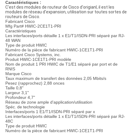
Caractéristiques :
C'est des modules de routeur de Cisco d'origianl, il est les
modules de réseau d'expansion, utilisation sur toutes sortes de
routeurs de Cisco.
Fabricant Cisco
Mfg Part# HWIC-2CE1T1-PRI
Caractéristiques
Les interfaces/ports détaille 1 x E1/T1/ISDN-PRI séparé par RJ-
48 WAN
Type de produit HWIC
Numéro de la pièce de fabricant HWIC-1CE1T1-PRI
Fabricant Cisco Systems, inc.
Produit HWIC-1CE1T1-PRI modèle
Nom de produit 1 PRI HWIC de T1/E1 séparé par port et de
RNIS
Marque Cisco
Taux maximum de transfert des données 2,05 Mbits/s
Pesez (rapprochez) 2,88 onces
Taille 0,8"
Largeur 3,1"
Profondeur 4,7"
Réseau de zone ample d'application/utilisation
Spéc. de technologie
Interfaces/ports 1 E1/T1/ISDN-PRI séparé par x
Les interfaces/ports détaille 1 x E1/T1/ISDN-PRI séparé par RJ-
48C
Type de produit HWIC
Numéro de la pièce de fabricant HWIC-1CE1T1-PRI