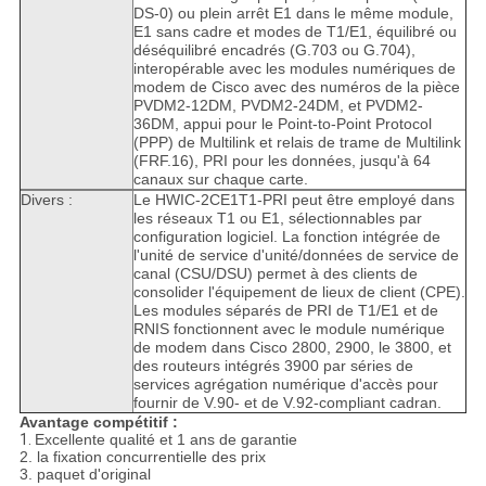
DS-0) ou plein arrêt E1 dans le même module,
E1 sans cadre et modes de T1/E1, équilibré ou
déséquilibré encadrés (G.703 ou G.704),
interopérable avec les modules numériques de
modem de Cisco avec des numéros de la pièce
PVDM2-12DM, PVDM2-24DM, et PVDM2-
36DM, appui pour le Point-to-Point Protocol
(PPP) de Multilink et relais de trame de Multilink
(FRF.16), PRI pour les données, jusqu'à 64
canaux sur chaque carte.
Divers :
Le HWIC-2CE1T1-PRI peut être employé dans
les réseaux T1 ou E1, sélectionnables par
configuration logiciel. La fonction intégrée de
l'unité de service d'unité/données de service de
canal (CSU/DSU) permet à des clients de
consolider l'équipement de lieux de client (CPE).
Les modules séparés de PRI de T1/E1 et de
RNIS fonctionnent avec le module numérique
de modem dans Cisco 2800, 2900, le 3800, et
des routeurs intégrés 3900 par séries de
services agrégation numérique d'accès pour
fournir de V.90- et de V.92-compliant cadran.
Avantage compétitif :
1.
Excellente qualité et 1 ans de garantie
2. la fixation concurrentielle des prix
3. paquet d'original