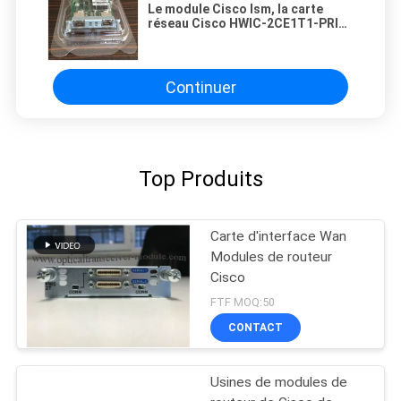
Le module Cisco Ism, la carte
réseau Cisco HWIC-2CE1T1-PRI
sont des routeurs pour les
routeurs Cisco Services Intégrés
de génération 2 (ISR G2)
Continuer
Top Produits
Carte d'interface Wan
Modules de routeur
Cisco
FTF MOQ:50
CONTACT
Usines de modules de