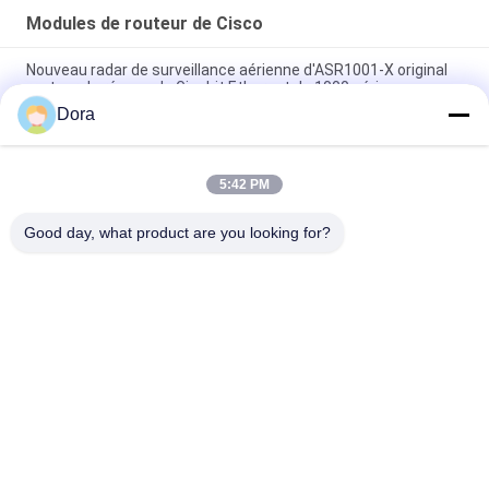
Modules de routeur de Cisco
Nouveau radar de surveillance aérienne d'ASR1001-X original
routeur de réseau de Gigabit Ethernet de 1000 séries
Dora
C9300 - Nanomètre - 2Q = catalyseur 9300 2 pièce de
rechange de module de réseau de X 40GE
5:42 PM
Suppléments de chaîne de Wifi de DRACHME des modules 2GE
4G de routeur d'ISR 4221 Cisco
Good day, what product are you looking for?
Catégories populaires
Tous
Module Optique 
Émetteur-Récepteur 
D'émetteur-
Optique De SFP
Récepteur
Contrôle Industriel 
Modules SFP Cisco
De PLC
Module De Huawei 
Commutateur 