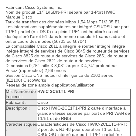
Fabricant Cisco Systems, inc.
Nom de produit E1/T1/ISDN-PRI séparé par 1-Port HWIC
Marque Cisco
Taux de transfert des données Mbps 1,54 Mbps T1/2,05 E1
Les informations supplémentaires ont intégré CSU/DSU par port
T1/E1 partiel (n x DS-0) ou plein T1/E1 ont équilibré ou ont
déséquilibré l'arrêt E1 dans le même module E1 sans cadre et
ont encadré des modes (G.703 ou G.704)
La compatibilité Cisco 2811 a intégré le routeur intégré intégré
intégré intégré de services de Cisco 3845 de routeur de services
de Cisco 3825 de routeur de services de Cisco 2851 de routeur
de services de Cisco 2821 de routeur de services
Dimensions 0,75" taille X 3,08" largeur X 4,74" profondeur
Pesez (rapprochez) 2,88 onces
Gestion Cisco CNS moteur d'intelligence de 2100 séries
(IE2100) CiscoWorks
Réseau de zone ample d'application/utilisation
Mfr. Numéro de
HWIC-2CE1T1-PRI=
la pièce :
Fabricant :
Cisco
Description :
Cisco HWIC-2CE1T1-PRI 2 carte d'interface à
grande vitesse séparée par port de PRI WAN de
T1/E1 et de RNIS
Caractéristiques
Caractéristiques de Cisco HWIC-2CE1T1-PRI :
:
2 port de x RJ-48 pour opération T1 ou E1,
CSU/DSU intégré par port, T1/E1 partiel (n x