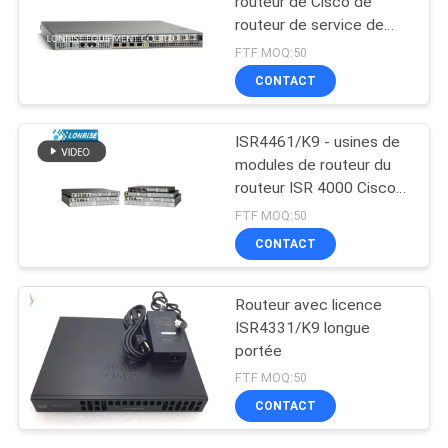
routeur de Cisco de
routeur de service de
l'agrégation ASR1001
FTF MOQ:50
CONTACT
ISR4461/K9 - usines de
modules de routeur du
routeur ISR 4000 Cisco
de Cisco
FTF MOQ:50
CONTACT
Routeur avec licence
ISR4331/K9 longue
portée
FTF MOQ:50
CONTACT