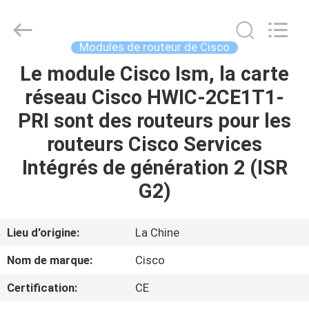
2026
LonRise
Equipment
Co.
Ltd..
Modules de routeur de Cisco
All
Rights
Le module Cisco Ism, la carte
À
Reserved.
réseau Cisco HWIC-2CE1T1-
LA
PRI sont des routeurs pour les
MAISON
routeurs Cisco Services
PRODUITS
Intégrés de génération 2 (ISR
G2)
VIDÉOS
Lieu d'origine:
La Chine
À
Nom de marque:
Cisco
PROPOS
Certification:
CE
DE