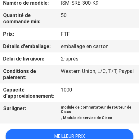
Numéro de modèle:
ISM-SRE-300-K9
NOUS
Quantité de
50
commande min:
VISITE
Prix:
FTF
DE
L'USINE
Détails d'emballage:
emballage en carton
Délai de livraison:
2-après
CONTRÔLE
Conditions de
Western Union, L/C, T/T, Paypal
DE
paiement:
LA
Capacité
1000
d'approvisionnement:
QUALITÉ
Surligner:
module de commutateur de routeur de
Cisco
NOUS
,
Module de service de Cisco
CONTACTER
MEILLEUR PRIX