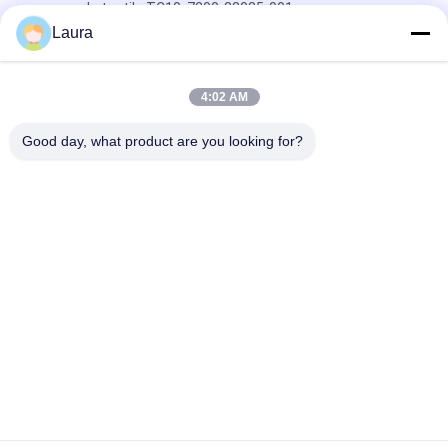
commande tactile TC10, 7200-88085-001
Laura
Poly G7500 avec kit de contrôleur Studio E70 et TC10
92L53AA#ABA
4:02 AM
G7500-12X, vidéoconférence Polycom G7500, objectif
EagleEye 12x/1080p/double affichage
Good day, what product are you looking for?
Catégories populaires
Tous
Module Optique 
Émetteur-Récepteur 
D'émetteur-
Optique De SFP
Récepteur
Contrôle Industriel 
Modules SFP Cisco
De PLC
Module De Huawei 
Commutateur 
SFP
D'Ethernet De Cisco
Commutateurs De 
Points Finaux De 
Réseau De Huawei
Vidéoconférence