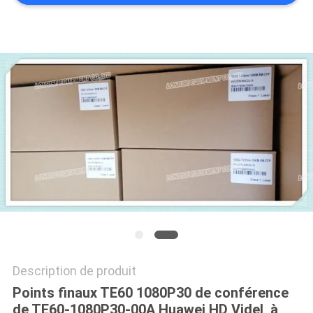
NOUVELLES
LES
AFFAIRES
PLAN
DU
SITE
POLITIQUE
DE
CONFIDENTIALITÉ
Description de produit
Points finaux TE60 1080P30 de conférence
de TE60-1080P30-00A Huawei HD Videl, à