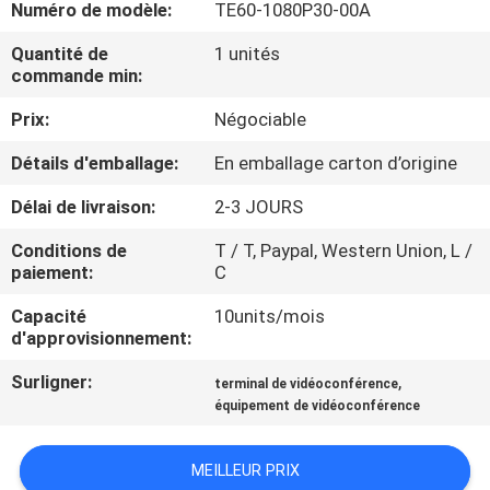
Numéro de modèle:
TE60-1080P30-00A
NOUS
Quantité de
1 unités
commande min:
VISITE
Prix:
Négociable
DE
L'USINE
Détails d'emballage:
En emballage carton d’origine
Délai de livraison:
2-3 JOURS
CONTRÔLE
Conditions de
T / T, Paypal, Western Union, L /
DE
paiement:
C
LA
Capacité
10units/mois
d'approvisionnement:
QUALITÉ
Surligner:
,
terminal de vidéoconférence
équipement de vidéoconférence
NOUS
CONTACTER
MEILLEUR PRIX