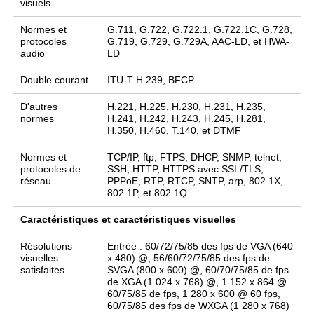
visuels
Normes et
G.711, G.722, G.722.1, G.722.1C, G.728,
protocoles
G.719, G.729, G.729A, AAC-LD, et HWA-
audio
LD
Double courant
ITU-T H.239, BFCP
D'autres
H.221, H.225, H.230, H.231, H.235,
normes
H.241, H.242, H.243, H.245, H.281,
H.350, H.460, T.140, et DTMF
Normes et
TCP/IP, ftp, FTPS, DHCP, SNMP, telnet,
protocoles de
SSH, HTTP, HTTPS avec SSL/TLS,
réseau
PPPoE, RTP, RTCP, SNTP, arp, 802.1X,
802.1P, et 802.1Q
Caractéristiques et caractéristiques visuelles
Résolutions
Entrée : 60/72/75/85 des fps de VGA (640
visuelles
x 480) @, 56/60/72/75/85 des fps de
satisfaites
SVGA (800 x 600) @, 60/70/75/85 de fps
de XGA (1 024 x 768) @, 1 152 x 864 @
60/75/85 de fps, 1 280 x 600 @ 60 fps,
60/75/85 des fps de WXGA (1 280 x 768)