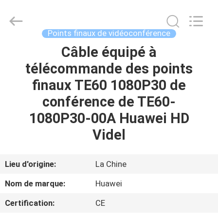
2026
LonRise
Equipment
Co.
Ltd..
Points finaux de vidéoconférence
All
Rights
Câble équipé à
À
Reserved.
télécommande des points
LA
finaux TE60 1080P30 de
MAISON
conférence de TE60-
PRODUITS
1080P30-00A Huawei HD
Videl
VIDÉOS
Lieu d'origine:
La Chine
À
Nom de marque:
Huawei
PROPOS
Certification:
CE
DE