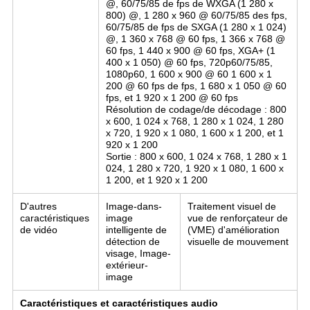
@, 60/75/85 de fps de WXGA (1 280 x
800) @, 1 280 x 960 @ 60/75/85 des fps,
60/75/85 de fps de SXGA (1 280 x 1 024)
@, 1 360 x 768 @ 60 fps, 1 366 x 768 @
60 fps, 1 440 x 900 @ 60 fps, XGA+ (1
400 x 1 050) @ 60 fps, 720p60/75/85,
1080p60, 1 600 x 900 @ 60 1 600 x 1
200 @ 60 fps de fps, 1 680 x 1 050 @ 60
fps, et 1 920 x 1 200 @ 60 fps
Résolution de codage/de décodage : 800
x 600, 1 024 x 768, 1 280 x 1 024, 1 280
x 720, 1 920 x 1 080, 1 600 x 1 200, et 1
920 x 1 200
Sortie : 800 x 600, 1 024 x 768, 1 280 x 1
024, 1 280 x 720, 1 920 x 1 080, 1 600 x
1 200, et 1 920 x 1 200
D'autres
Image-dans-
Traitement visuel de
caractéristiques
image
vue de renforçateur de
de vidéo
intelligente de
(VME) d'amélioration
détection de
visuelle de mouvement
visage, Image-
extérieur-
image
Caractéristiques et caractéristiques audio