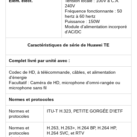
Élém. élect.
Tension locale : 100V à C.A.
240V
Fréquence fonctionnante : 50
hertz à 60 hertz
Puissance : 150W
Module d'alimentation incorporé
d'AC/DC
Caractéristiques de série de Huawei TE
Complet livré par unité avec :
Codec de HD, à télécommande, câbles, et alimentation
d'énergie
Facultatif : Caméra de HD, microphone d'omni-rangée ou
microphone sans fil
Normes et protocoles
Normes et
ITU-T H.323, PETITE GORGÉE D'IETF
protocoles
Normes et
H.263, H.263+, H.264 BP, H.264 HP,
protocoles
H.264 SVC, et RTV