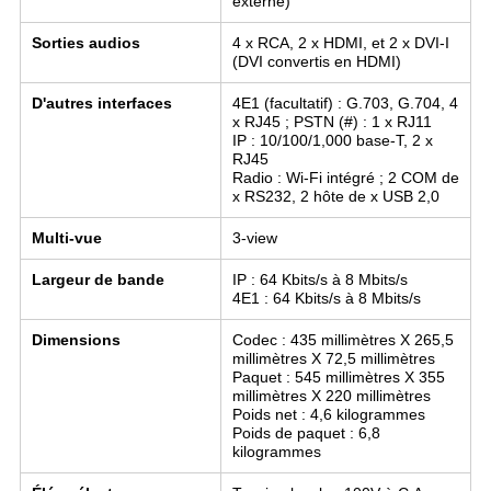
externe)
Sorties audios
4 x RCA, 2 x HDMI, et 2 x DVI-I
(DVI convertis en HDMI)
D'autres interfaces
4E1 (facultatif) : G.703, G.704, 4
x RJ45 ; PSTN (#) : 1 x RJ11
IP : 10/100/1,000 base-T, 2 x
RJ45
Radio : Wi-Fi intégré ; 2 COM de
x RS232, 2 hôte de x USB 2,0
Multi-vue
3-view
Largeur de bande
IP : 64 Kbits/s à 8 Mbits/s
4E1 : 64 Kbits/s à 8 Mbits/s
Dimensions
Codec : 435 millimètres X 265,5
millimètres X 72,5 millimètres
Paquet : 545 millimètres X 355
millimètres X 220 millimètres
Poids net : 4,6 kilogrammes
Poids de paquet : 6,8
kilogrammes