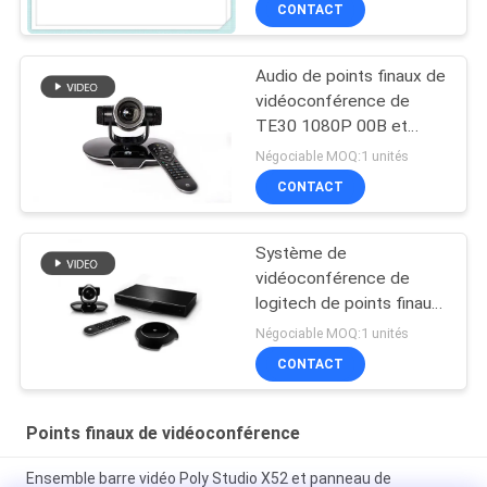
CONTACT
Audio de points finaux de
vidéoconférence de
TE30 1080P 00B et
système de
Négociable MOQ:1 unités
vidéoconférence
CONTACT
Système de
vidéoconférence de
logitech de points finaux
de vidéoconférence de
Négociable MOQ:1 unités
TE50 1080P60 00
CONTACT
Points finaux de vidéoconférence
Ensemble barre vidéo Poly Studio X52 et panneau de