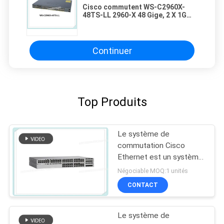
Cisco commutent WS-C2960X-
48TS-LL 2960-X 48 Gige, 2 X 1G
SFP, commutateur de réseau de
LAN Lite
Continuer
Top Produits
Le système de
commutation Cisco
Ethernet est un système
de commutation Cisco
Négociable MOQ:1 unités
Ethernet.
CONTACT
Le système de