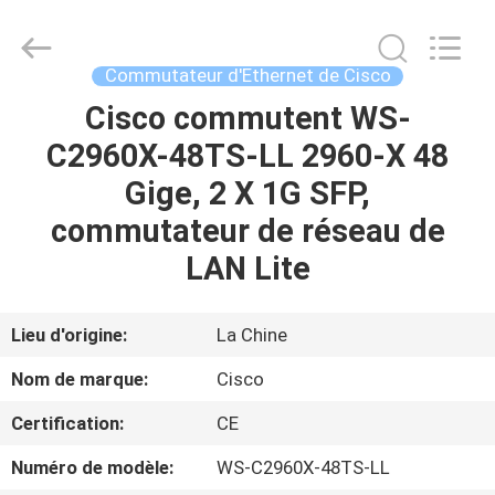
2026
LonRise
Equipment
Co.
Ltd..
Commutateur d'Ethernet de Cisco
All
Rights
Cisco commutent WS-
À
Reserved.
C2960X-48TS-LL 2960-X 48
LA
Gige, 2 X 1G SFP,
MAISON
commutateur de réseau de
PRODUITS
LAN Lite
VIDÉOS
Lieu d'origine:
La Chine
Nom de marque:
Cisco
À
Certification:
CE
PROPOS
Numéro de modèle:
WS-C2960X-48TS-LL
DE