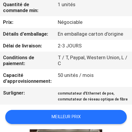
NOUS
Quantité de
1 unités
commande min:
Prix:
Négociable
VISITE
DE
Détails d'emballage:
En emballage carton d’origine
L'USINE
Délai de livraison:
2-3 JOURS
Conditions de
T / T, Paypal, Western Union, L /
CONTRÔLE
paiement:
C
DE
Capacité
50 unités / mois
d'approvisionnement:
LA
QUALITÉ
Surligner:
,
commutateur d'Ethernet de poe
commutateur de réseau optique de fibre
NOUS
MEILLEUR PRIX
CONTACTER