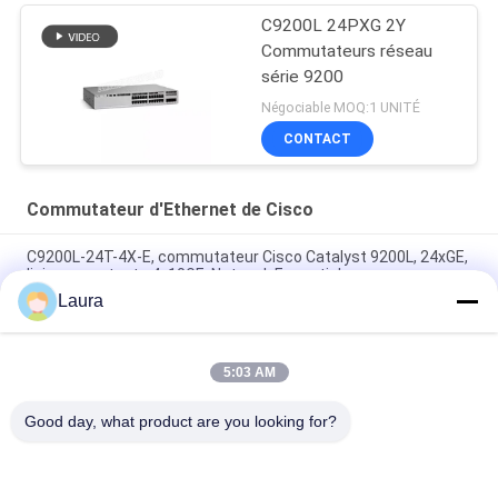
C9200L 24PXG 2Y
Commutateurs réseau
série 9200
Négociable MOQ:1 UNITÉ
CONTACT
Commutateur d'Ethernet de Cisco
C9200L-24T-4X-E, commutateur Cisco Catalyst 9200L, 24xGE,
liaison montante 4x10GE, Network Essentials
Laura
C9300L-24T-4G-E, commutateur Cisco Catalyst 9300, 24x1G
cuivre/4x1G SFP/données uniquement
5:03 AM
C9500-48Y4C-A, commutateur Cisco Catalyst 9500, ports
48x25G/hautes performances/NW Adv. Licence
Good day, what product are you looking for?
Catégories populaires
Tous