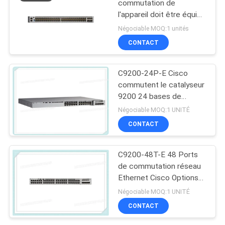
commutation de
l'appareil doit être équipé
d'un système de
Négociable MOQ:1 unités
commutation de
CONTACT
l'appareil qui est équipé
d'un système de
commutation de
C9200-24P-E Cisco
l'appareil.
commutent le catalyseur
9200 24 bases de
réseau de commutateur
Négociable MOQ:1 UNITÉ
du port PoE+
CONTACT
C9200-48T-E 48 Ports
de commutation réseau
Ethernet Cisco Options
de liaison montante
Négociable MOQ:1 UNITÉ
modulaire de données
CONTACT