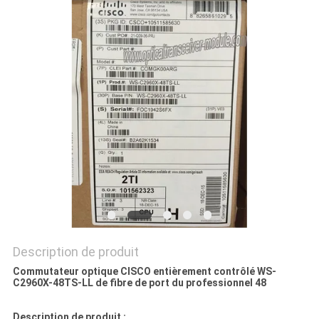
NOUVELLES
LES
AFFAIRES
SITEMAP
POLITIQUE
DE
CONFIDENTIALITÉ
Description de produit
Commutateur optique CISCO entièrement contrôlé WS-
C2960X-48TS-LL de fibre de port du professionnel 48
Description de produit :