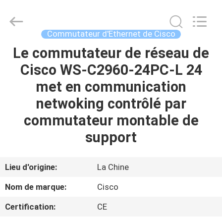
2026
LonRise
Equipment
Co.
Ltd..
Commutateur d'Ethernet de Cisco
All
Rights
Le commutateur de réseau de
À
Reserved.
Cisco WS-C2960-24PC-L 24
LA
met en communication
MAISON
netwoking contrôlé par
PRODUITS
commutateur montable de
support
VIDÉOS
Lieu d'origine:
La Chine
À
Nom de marque:
Cisco
PROPOS
Certification:
CE
DE