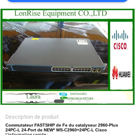
NOUVELLES
LES
AFFAIRES
PLAN
DU
SITE
POLITIQUE
DE
CONFIDENTIALITÉ
Description de produit
Commutateur FASTSHIP de Fe du catalyseur 2960-Plus
24PC-L 24-Port de NEW* WS-C2960+24PC-L Cisco
L'information rapide :