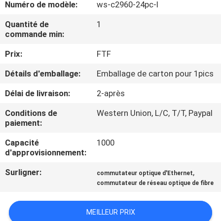
Numéro de modèle:
ws-c2960-24pc-l
NOUS
Quantité de
1
commande min:
VISITE
Prix:
FTF
DE
L'USINE
Détails d'emballage:
Emballage de carton pour 1pics
Délai de livraison:
2-après
CONTRÔLE
Conditions de
Western Union, L/C, T/T, Paypal
DE
paiement:
LA
Capacité
1000
d'approvisionnement:
QUALITÉ
Surligner:
,
commutateur optique d'Ethernet
commutateur de réseau optique de fibre
NOUS
CONTACTER
MEILLEUR PRIX