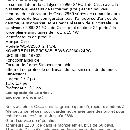
Le commutateur du catalyseur 2960-24PC-L de Cisco avec la
puissance au-dessus de l'Ethernet (PoE) est un nouveau
membre du catalyseur de Cisco 2960 séries de commutateurs
autonomes de fixe-configuration pour l'entreprise d'entrée de
gamme, le midmarket, et les petits réseaux de succursale. Le
catalyseur 2960-24PC-L de Cisco peut soutenir 24 ports à la
force pleine simultanés de PoE à 15.4W.
Identificateurs de produit
Marque Cisco
Modèle WS-C2960+24PC-L
NOMBRE PLUS PROBABLE WS-C2960+24PC-L
UPC 882658169328
Fonctionnalités clé
Facteur de forme Support-montable
Ethernet de protocole de liaison de transmission de données
Dimensions
Largeur 17,7 po.
Taille 1,7 po.
Profondeur 13,1 po.
Les appuis de Lonrise :
Économie énorme :
Nous achetons Cisco dans la grande quantité, repid revendons à
l'de petits bénéfices, pour garder notre avantage des prix et pour
réduire votre coût total. Jusqu'à 98%.
Grand service de réputation :
acheteurs 1250+ de dans le monde entier, plus de 50 pays.
13 ans de Cisco d'expérience professionnelle de vente en gros