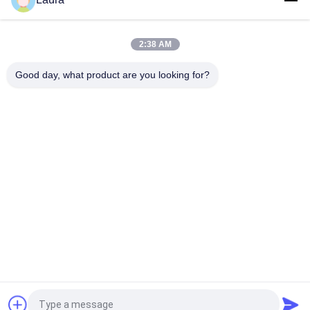
Le système est équipé d'un système d'exploitation qui
permet d'exploiter des systèmes de gestion de réseau.
2:38 AM
Commutateur H3C LS-5130S-10P-HPWR-EI-H1 8 ports PoE+
Gigabit avec 2 liaisons montantes SFP, budget PoE de 125W
Good day, what product are you looking for?
Catégories populaires
Tous
Module Optique 
Émetteur-Récepteur 
D'émetteur-
Optique De SFP
Récepteur
Contrôle Industriel 
Modules SFP Cisco
De PLC
Module De Huawei 
Commutateur 
SFP
D'Ethernet De Cisco
Commutateurs De 
Points Finaux De 
Réseau De Huawei
Vidéoconférence
Demandez un devis