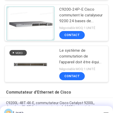
C9200-24P-E Cisco
commutent le catalyseur
9200 24 bases de
réseau de commutateur
Négociable MOQ:1 UNITÉ
du port PoE+
CONTACT
Le système de
commutation de
l'appareil doit être équipé
d'un système de
Négociable MOQ:1 UNITÉ
commutation de
CONTACT
l'appareil qui est équipé
d'un système de
commutation de
Commutateur d'Ethernet de Cisco
l'appareil.
C9200L-48T-4X-E, commutateur Cisco Catalyst 9200L,
données 48xGE/liaison montante 4x10GE/essentiels
Laura