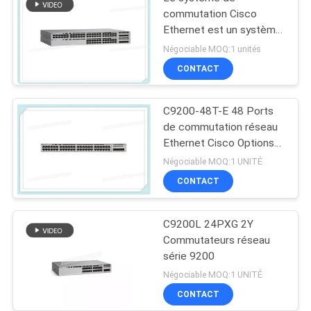
commutation Cisco
Ethernet est un système
de commutation Cisco
Négociable MOQ:1 unités
Ethernet.
CONTACT
C9200-48T-E 48 Ports
de commutation réseau
Ethernet Cisco Options
de liaison montante
Négociable MOQ:1 UNITÉ
modulaire de données
CONTACT
C9200L 24PXG 2Y
Commutateurs réseau
série 9200
Négociable MOQ:1 UNITÉ
CONTACT