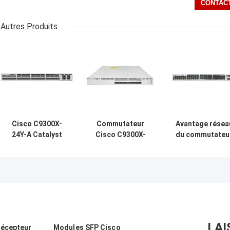
Autres Produits
Cisco C9300X-
Commutateur
Avantage résea
24Y-A Catalyst
Cisco C9300X-
du commutateu
9300X
12Y-A |
SFP à 48 ports
Commutateur
Commutateur
Cisco C9300-48
SFP28 24 ports
avantage réseau
A Catalyst 930
25G avec liaisons
Catalyst 9300X 12
montantes
ports 25G SFP28
modulaires |
Avantage du
réseau
LAI
récepteur
Modules SFP Cisco