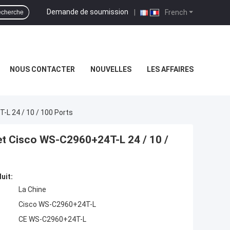
Demande de soumission
|
French
cherche
NOUS CONTACTER
NOUVELLES
LES AFFAIRES
 24 / 10 / 100 Ports
 Cisco WS-C2960+24T-L 24 / 10 /
uit:
La Chine
Cisco WS-C2960+24T-L
CE WS-C2960+24T-L