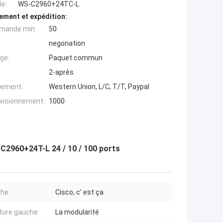
e:
WS-C2960+24TC-L
ement et expédition:
mande min:
50
negonation
ge:
Paquet commun
2-après
iement:
Western Union, L/C, T/T, Paypal
ovisionnement:
1000
2960+24T-L 24 / 10 / 100 ports
he:
Cisco, c' est ça.
ture gauche:
La modularité