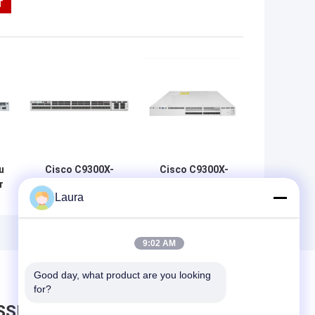
u
Cisco C9300X-
Cisco C9300X-
r
24Y-E Catalyst
12Y-E Catalyst
Laura
9300X
9300X 12 ports
S-
Commutateur
25G SFP28
0
SFP28 24 ports
Commutateur
25G avec liaisons
avec connexions
9:02 AM
montantes
modulaires
modulaires |
Good day, what product are you looking 
L&#39;essentiel
for?
du réseau
SSEZ UN MESSAGE