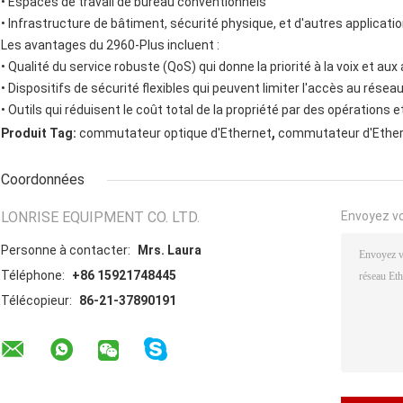
• Espaces de travail de bureau conventionnels
• Infrastructure de bâtiment, sécurité physique, et d'autres applicati
Les avantages du 2960-Plus incluent :
• Qualité du service robuste (QoS) qui donne la priorité à la voix et a
• Dispositifs de sécurité flexibles qui peuvent limiter l'accès au rés
• Outils qui réduisent le coût total de la propriété par des opérations 
,
Produit Tag:
commutateur optique d'Ethernet
commutateur d'Ether
Coordonnées
LONRISE EQUIPMENT CO. LTD.
Envoyez v
Personne à contacter:
Mrs. Laura
Téléphone:
+86 15921748445
Télécopieur:
86-21-37890191