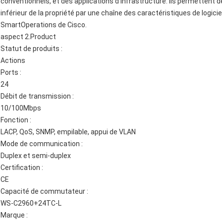
conventionnels, et des applications d'infrastructure. Ils permettent d
inférieur de la propriété par une chaîne des caractéristiques de logici
SmartOperations de Cisco.
aspect 2.Product
Statut de produits :
Actions
Ports :
24
Débit de transmission :
10/100Mbps
Fonction :
LACP, QoS, SNMP, empilable, appui de VLAN
Mode de communication :
Duplex et semi-duplex
Certification :
CE
Capacité de commutateur :
WS-C2960+24TC-L
Marque :