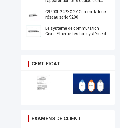
l'appareil doit être équipé d'un
système de commutation de
l'appareil qui est équipé d'un
C9200L 24PXG 2Y Commutateurs
système de commutation de
réseau série 9200
l'appareil.
Le système de commutation
Cisco Ethernet est un système de
commutation Cisco Ethernet.
CERTIFICAT
EXAMENS DE CLIENT