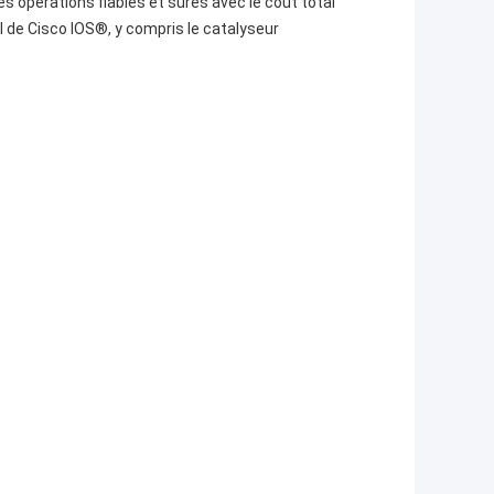
es opérations fiables et sûres avec le coût total
el de Cisco IOS®, y compris le catalyseur