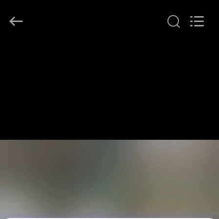
2026
LonRise
Equipment
Co.
Ltd..
All
Rights
À
Reserved.
LA
MAISON
PRODUITS
VIDÉOS
À
PROPOS
DE