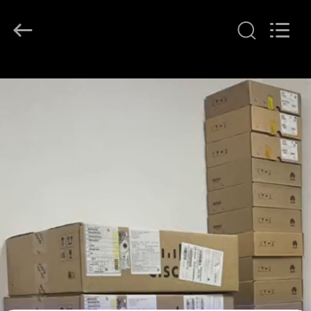
2026
LonRise
Equipment
Co.
Ltd..
All
Rights
À
Reserved.
LA
MAISON
PRODUITS
VIDÉOS
À
PROPOS
DE