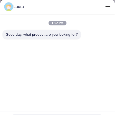
NOUS
Laura
VISITE
1:52 PM
DE
Good day, what product are you looking for?
L'USINE
CONTRÔLE
DE
LA
QUALITÉ
NOUS
Module 10GBase-LR, CE 10KM 1310nm d'émetteur-
CONTACTER
récepteur de X2-10GB-LR X2 pour l'Arista de Cisco
Module optique d'émetteur-récepteur
2023-08-22