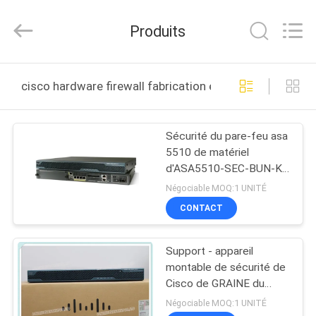
2026
LonRise
Equipment
Produits
Co.
Ltd..
All
Rights
À
Reserved.
cisco hardware firewall fabrication en ligne
LA
MAISON
Sécurité du pare-feu asa
5510 de matériel
PRODUITS
d'ASA5510-SEC-BUN-K9
Cisco plus des appareils
Négociable MOQ:1 UNITÉ
VIDÉOS
CONTACT
Support - appareil
À
montable de sécurité de
PROPOS
Cisco de GRAINE du
pare-feu ASA5550-K8
DE
Négociable MOQ:1 UNITÉ