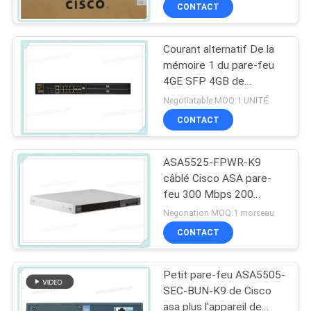
de matériel de Cisco
CONTACT
NOUS
Courant alternatif De la
VISITE
mémoire 1 du pare-feu
DE
4GE SFP 4GB de
matériel d'USG6370-AC
L'USINE
Negotiatable MOQ:1 UNITÉ
Huawei USG6300 Cisco
CONTACT
CONTRÔLE
ASA5525-FPWR-K9
DE
câblé Cisco ASA pare-
LA
feu 300 Mbps 200
interfaces virtuelles
Negonation MOQ:1 morceau
QUALITÉ
CONTACT
NOUS
Petit pare-feu ASA5505-
CONTACTER
SEC-BUN-K9 de Cisco
asa plus l'appareil de