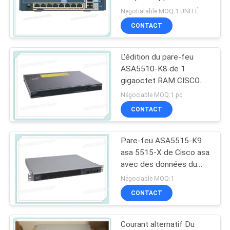
sécurité avec des
Negotiatable MOQ:1 UNITÉ
NOUVELLES
utilisateurs d'UL de
CONTACT
commutateur
LES
L'édition du pare-feu
AFFAIRES
ASA5510-K8 de 1
gigaoctet RAM CISCO
asa empaquette la sortie
PLAN
Négociable MOQ:1 pc
de VPN 300 Mbps
CONTACT
DU
SITE
Pare-feu ASA5515-K9
asa 5515-X de Cisco asa
POLITIQUE
avec des données du
commutateur 6GE. 1 GE
Négociable MOQ:1
DE
Mgmt. C.A. 3DES/AES
CONTACT
CONFIDENTIALITÉ
Courant alternatif Du