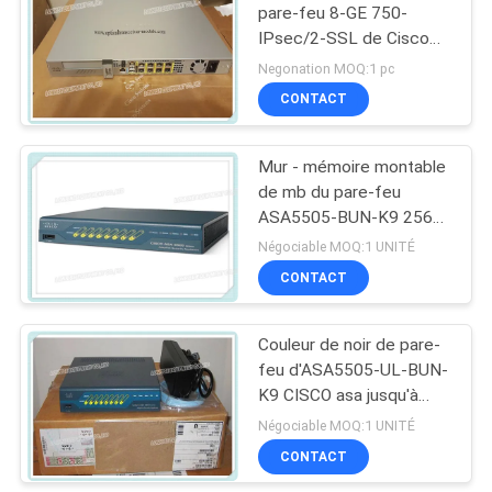
pare-feu 8-GE 750-
IPsec/2-SSL de Cisco
asa de paquet de
Negonation MOQ:1 pc
l'édition ASA5525/K9
CONTACT
5500
Mur - mémoire montable
de mb du pare-feu
ASA5505-BUN-K9 256
de Cisco asa
Négociable MOQ:1 UNITÉ
CONTACT
Couleur de noir de pare-
feu d'ASA5505-UL-BUN-
K9 CISCO asa jusqu'à
150 Mbps
Négociable MOQ:1 UNITÉ
CONTACT