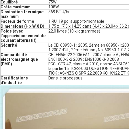
Équilibré
75W
Crête maximum
108W
Dissipation thermique
369 BTU/hr
maximum
Facteur de forme
1 RU, 19 po. support-montable
Dimensions (H x W X D)
1,75 x 17,5 x 14,25 dans (4,45 x 20,04 x 36,2
Poids (avec
22,0 livres (10 kilogrammes)
l'approvisionnement de
courant alternatif)
Sécurité
Le CEI 60950-1 : 2005, 2ème en 60950-1:200
1:2007 d'UL, 2ème édition ; No. 60950-1-07,
Compatibilité
CE : EN55022 2006+A1 : 2007 classe A ; EN5
électromagnétique
EN61000-3-2 2009 ; EN61000-3-3 2008 ;
(EMC)
FCC : CFR 47, classe A 2010, norme ANSI C63
la partie 15 ; ICES-003 QUESTION 4 FEBRUARY
TICK : AS/NZS CISPR 22,2009 KC : KN22 ET 
Certifications
Dans le processus
d'industrie