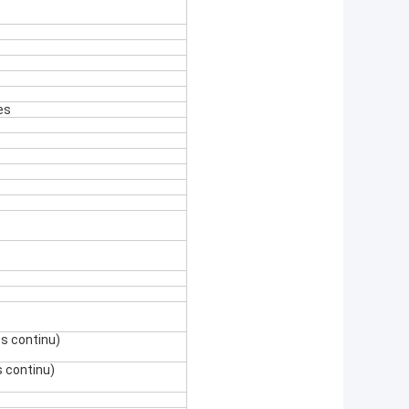
es
ts continu)
s continu)