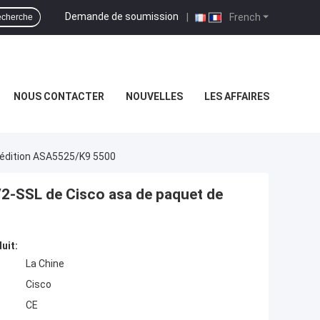
Demande de soumission
|
French
cherche
NOUS CONTACTER
NOUVELLES
LES AFFAIRES
L'édition ASA5525/K9 5500
/2-SSL de Cisco asa de paquet de
uit:
La Chine
Cisco
CE