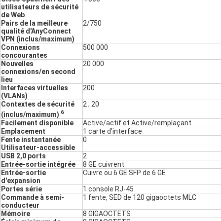
utilisateurs de sécurité
de Web
Pairs de la meilleure
2/750
qualité d'AnyConnect
VPN (inclus/maximum)
Connexions
500 000
concourantes
Nouvelles
20 000
connexions/en second
lieu
Interfaces virtuelles
200
(VLANs)
Contextes de sécurité
2 ; 20
6
(inclus/maximum)
Facilement disponible
Active/actif et Active/remplaçant
Emplacement
1 carte d'interface
Fente instantanée
0
Utilisateur-accessible
USB 2,0 ports
2
Entrée-sortie intégrée
8 GE cuivrent
Entrée-sortie
Cuivre ou 6 GE SFP de 6 GE
d'expansion
Portes série
1 console RJ-45
Commande à semi-
1 fente, SED de 120 gigaoctets MLC
conducteur
Mémoire
8 GIGAOCTETS