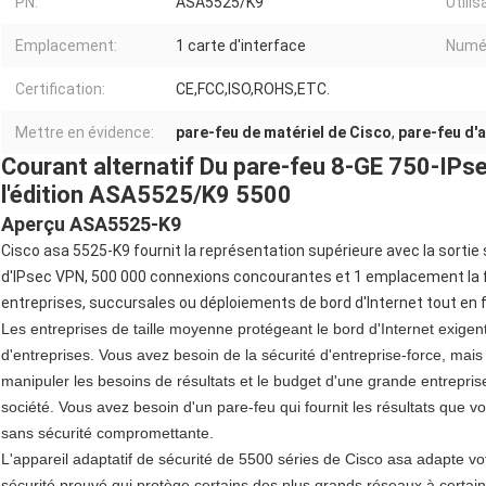
PN:
ASA5525/K9
Utili
Emplacement:
1 carte d'interface
Numér
Certification:
CE,FCC,ISO,ROHS,ETC.
Mettre en évidence:
pare-feu de matériel de Cisco
,
pare-feu d'
Courant alternatif Du pare-feu 8-GE 750-IPs
l'édition ASA5525/K9 5500
Aperçu ASA5525-K9
Cisco asa 5525-K9 fournit la représentation supérieure avec la sortie 
d'IPsec VPN, 500 000 connexions concourantes et 1 emplacement la fa
entreprises, succursales ou déploiements de bord d'Internet tout en f
Les entreprises de taille moyenne protégeant le bord d'Internet exige
d'entreprises. Vous avez besoin de la sécurité d'entreprise-force, mais
manipuler les besoins de résultats et le budget d'une grande entreprise
société. Vous avez besoin d'un pare-feu qui fournit les résultats que 
sans sécurité compromettante.
L'appareil adaptatif de sécurité de 5500 séries de Cisco asa adapte v
sécurité prouvé qui protège certains des plus grands réseaux à certain