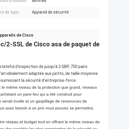
sateurs/noeuds:
illimitée
o de type ::
Appareil de sécurité
appareils de Cisco
ec/2-SSL de Cisco asa de paquet de
stateful d'inspection de jusqu'à 2 GBP, 750 pairs
it idéalement adaptée aux petits, de taille moyenne
ournissant la sécurité d'entreprise-force.
nt le même niveau de la protection que grand, réseaux
 achetant un pare-feu qui a été construit pour
 serait inutile et un gaspillage de ressources de
vous avez besoin à un prix vous pouvez se permettre,
otre réseau et budget tout en offrant le même niveau de
es des sociétés les plus conscientes de la sécurité au