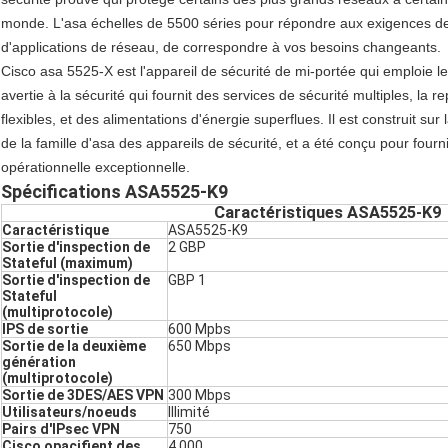
monde. L'asa échelles de 5500 séries pour répondre aux exigences de r
d'applications de réseau, de correspondre à vos besoins changeants.
Cisco asa 5525-X est l'appareil de sécurité de mi-portée qui emploie
avertie à la sécurité qui fournit des services de sécurité multiples, la r
flexibles, et des alimentations d'énergie superflues. Il est construit s
de la famille d'asa des appareils de sécurité, et a été conçu pour fourni
opérationnelle exceptionnelle.
Spécifications ASA5525-K9
Caractéristiques ASA5525-K9
Caractéristique
ASA5525-K9
Sortie d'inspection de
2 GBP
Stateful (maximum)
Sortie d'inspection de
GBP 1
Stateful
(multiprotocole)
IPS de sortie
600 Mpbs
Sortie de la deuxième
650 Mbps
génération
(multiprotocole)
Sortie de 3DES/AES VPN
300 Mbps
Utilisateurs/noeuds
Illimité
Pairs d'IPsec VPN
750
Cisco opacifient des
4 000