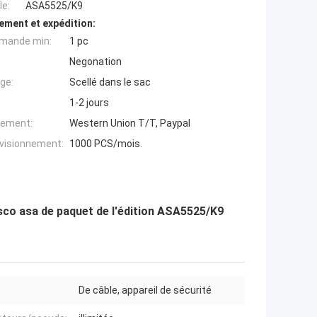
e:
ASA5525/K9
ement et expédition:
mande min:
1 pc
Negonation
ge:
Scellé dans le sac
1-2 jours
iement:
Western Union T/T, Paypal
ovisionnement:
1000 PCS/mois.
sco asa de paquet de l'édition ASA5525/K9
De câble, appareil de sécurité