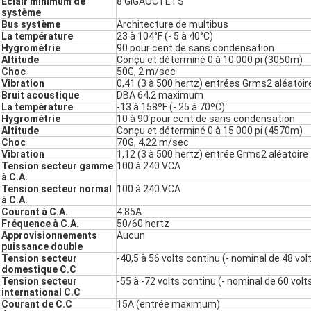
Éclair minimum de
8 GIGAOCTETS
système
Bus système
Architecture de multibus
La température
23 à 104°F (- 5 à 40°C)
Hygrométrie
90 pour cent de sans condensation
Altitude
Conçu et déterminé 0 à 10 000 pi (3050m)
Choc
50G, 2 m/sec
Vibration
0,41 (3 à 500 hertz) entrées Grms2 aléatoir
Bruit acoustique
DBA 64,2 maximum
La température
-13 à 158ºF (- 25 à 70ºC)
Hygrométrie
10 à 90 pour cent de sans condensation
Altitude
Conçu et déterminé 0 à 15 000 pi (4570m)
Choc
70G, 4,22 m/sec
Vibration
1,12 (3 à 500 hertz) entrée Grms2 aléatoire
Tension secteur gamme
100 à 240 VCA
à C.A.
Tension secteur normal
100 à 240 VCA
à C.A.
Courant à C.A.
4.85A
Fréquence à C.A.
50/60 hertz
Approvisionnements
Aucun
puissance double
Tension secteur
-40,5 à 56 volts continu (- nominal de 48 vol
domestique C.C
Tension secteur
-55 à -72 volts continu (- nominal de 60 volt
international C.C
Courant de C.C
15A (entrée maximum)