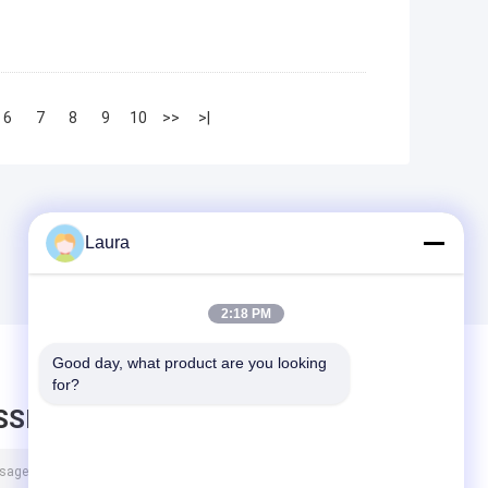
6
7
8
9
10
>>
>|
Laura
2:18 PM
Good day, what product are you looking 
for?
SSEZ UN MESSAGE