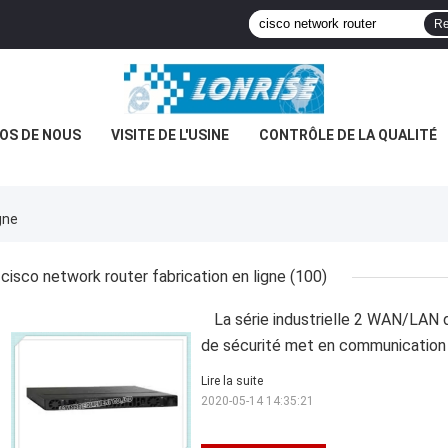
Re
OS DE NOUS
VISITE DE L'USINE
CONTRÔLE DE LA QUALITÉ
gne
cisco network router fabrication en ligne
(100)
La série industrielle 2 WAN/LAN 
de sécurité met en communication
Lire la suite
2020-05-14 14:35:21