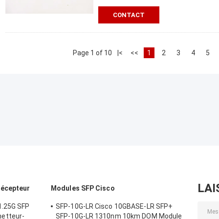
CONTACT
Page 1 of 10
|<
<<
1
2
3
4
5
LAI
récepteur
Modules SFP Cisco
1.25G SFP
SFP-10G-LR Cisco 10GBASE-LR SFP+
etteur-
SFP-10G-LR 1310nm 10km DOM Module