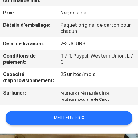
commande min:
NOUS
Prix:
Négociable
VISITE
Détails d'emballage:
Paquet original de carton pour
chacun
DE
Délai de livraison:
2-3 JOURS
L'USINE
Conditions de
T / T, Paypal, Western Union, L /
paiement:
C
CONTRÔLE
Capacité
25 unités/mois
DE
d'approvisionnement:
LA
Surligner:
,
routeur de réseau de Cisco
QUALITÉ
routeur modulaire de Cisco
NOUS
MEILLEUR PRIX
CONTACTER