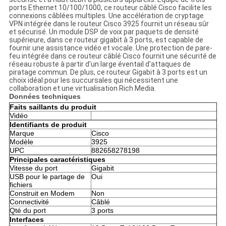
ports Ethernet 10/100/1000, ce routeur câblé Cisco facilite les
connexions câblées multiples. Une accélération de cryptage
VPN intégrée dans le routeur Cisco 3925 fournit un réseau sûr
et sécurisé. Un module DSP de voix par paquets de densité
supérieure, dans ce routeur gigabit à 3 ports, est capable de
fournir une assistance vidéo et vocale. Une protection de pare-
feu intégrée dans ce routeur câblé Cisco fournit une sécurité de
réseau robuste à partir d'un large éventail d'attaques de
piratage commun. De plus, ce routeur Gigabit à 3 ports est un
choix idéal pour les succursales qui nécessitent une
collaboration et une virtualisation Rich Media.
Données techniques
Faits saillants du produit
Vidéo
Identifiants de produit
Marque
Cisco
Modèle
3925
UPC
882658278198
Principales caractéristiques
Vitesse du port
Gigabit
USB pour le partage de
Oui
fichiers
Construit en Modem
Non
Connectivité
Câblé
Qté du port
3 ports
Interfaces