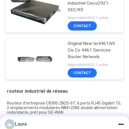
industriel Cisco2921-
SEC/K9
Négociable MOQ:1 unités
CONTACT
Original New Isr4461/k9
Cis Co 4461 Services
Router Network
PouterISR4461/K9
Négociable MOQ:1 unités
CONTACT
routeur industriel de réseau
Routeur d'entreprise C8300-2N2S-6T, 6 ports RJ45 Gigabit 1G,
2 emplacements modulaires NIM+2SM, double alimentation
redondante, prêt pour SD-WAN
Laura
ISR4431 K9 Services intégrés routeur réseau Gigabit Ethernet
prêt à être mis à jour