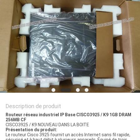
NOUVELLES
LES
AFFAIRES
PLAN
DU
SITE
POLITIQUE
Description de produit
DE
Routeur réseau industriel IP Base CISCO3925 / K9 1GB DRAM
256MB CF
CONFIDENTIALITÉ
CISCO3925 / K9 NOUVEAU DANS LA BOITE
Présentation du produit:
Le routeur Cisco 3925 fournit un accès Internet sans fil rapide,
sécurisé et à haut débit à plusieurs appareils. Équipé de trois