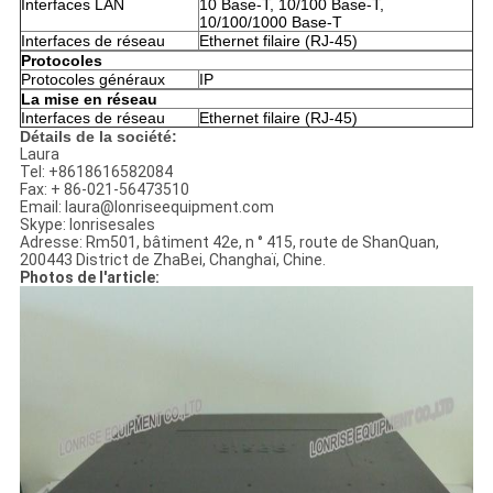
Interfaces LAN
10 Base-T, 10/100 Base-T,
10/100/1000 Base-T
Interfaces de réseau
Ethernet filaire (RJ-45)
Protocoles
Protocoles généraux
IP
La mise en réseau
Interfaces de réseau
Ethernet filaire (RJ-45)
Détails de la société:
Laura
Tel: +8618616582084
Fax: + 86-021-56473510
Email: laura@lonriseequipment.com
Skype: lonrisesales
Adresse: Rm501, bâtiment 42e, n ° 415, route de ShanQuan,
200443 District de ZhaBei, Changhaï, Chine.
Photos de l'article: