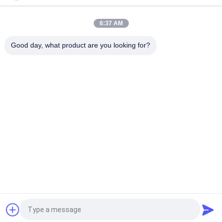
Routeur d'entreprise C8300-2N2S-6T, 6 ports RJ45 Gigabit 1G,
6:37 AM
2 emplacements modulaires NIM+2SM, double alimentation
redondante, prêt pour SD-WAN
Good day, what product are you looking for?
Catégories populaires
Tous
Module Optique 
Émetteur-Récepteur 
D'émetteur-
Optique De SFP
Récepteur
Contrôle Industriel 
Modules SFP Cisco
De PLC
Module De Huawei 
Commutateur 
SFP
D'Ethernet De Cisco
Commutateurs De 
Points Finaux De 
Réseau De Huawei
Vidéoconférence
Demandez un devis