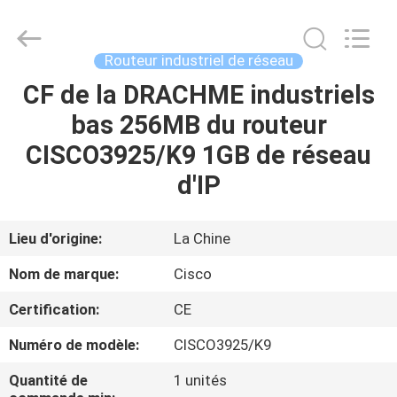
2026
LonRise
Equipment
Co.
Ltd..
Routeur industriel de réseau
All
Rights
CF de la DRACHME industriels
À
Reserved.
bas 256MB du routeur
LA
CISCO3925/K9 1GB de réseau
MAISON
d'IP
PRODUITS
Lieu d'origine:
La Chine
VIDÉOS
Nom de marque:
Cisco
Certification:
CE
À
Numéro de modèle:
CISCO3925/K9
PROPOS
DE
Quantité de
1 unités