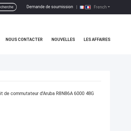
Demande de soumission
|
French
cherche
NOUS CONTACTER
NOUVELLES
LES AFFAIRES
bit de commutateur d'Aruba R8N86A 6000 48G