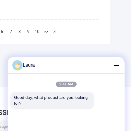
6
7
8
9
10
>>
>|
Laura
9:41 AM
Good day, what product are you looking 
for?
SSEZ UN MESSAGE