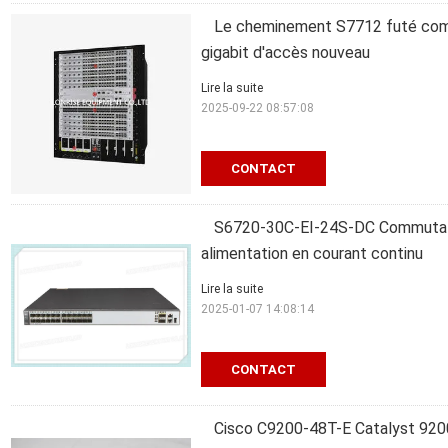
Le cheminement S7712 futé comm
gigabit d'accès nouveau
Lire la suite
2025-09-22 08:57:08
CONTACT
S6720-30C-EI-24S-DC Commutate
alimentation en courant continu
Lire la suite
2025-01-07 14:08:14
CONTACT
Cisco C9200-48T-E Catalyst 920