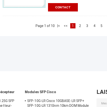
CONTACT
Page 1 of 10
|<
<<
1
2
3
4
5
LAI
récepteur
Modules SFP Cisco
1.25G SFP
SFP-10G-LR Cisco 10GBASE-LR SFP+
etteur-
SFP-10G-LR 1310nm 10km DOM Module