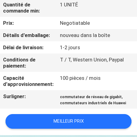
NOUS
Quantité de
1 UNITÉ
commande min:
Prix:
Negotiatable
VISITE
DE
Détails d'emballage:
nouveau dans la boîte
L'USINE
Délai de livraison:
1-2 jours
Conditions de
T / T, Western Union, Paypal
CONTRÔLE
paiement:
DE
Capacité
100 pièces / mois
d'approvisionnement:
LA
QUALITÉ
Surligner:
,
commutateur de réseau de gigabit
commutateurs industriels de Huawei
NOUS
MEILLEUR PRIX
CONTACTER