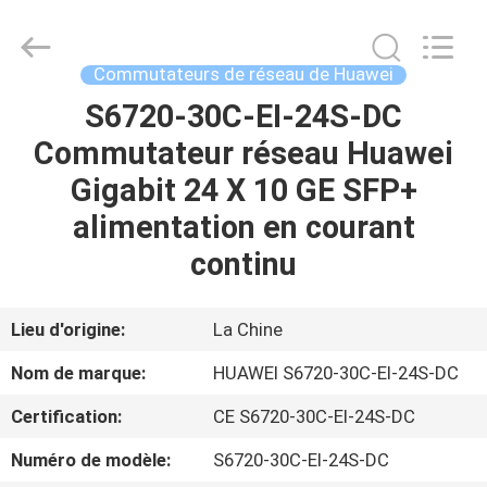
2026
LonRise
Equipment
Co.
Ltd..
Commutateurs de réseau de Huawei
All
Rights
S6720-30C-EI-24S-DC
À
Reserved.
Commutateur réseau Huawei
LA
Gigabit 24 X 10 GE SFP+
MAISON
alimentation en courant
PRODUITS
continu
VIDÉOS
Lieu d'origine:
La Chine
Nom de marque:
HUAWEI S6720-30C-EI-24S-DC
À
Certification:
CE S6720-30C-EI-24S-DC
PROPOS
Numéro de modèle:
S6720-30C-EI-24S-DC
DE