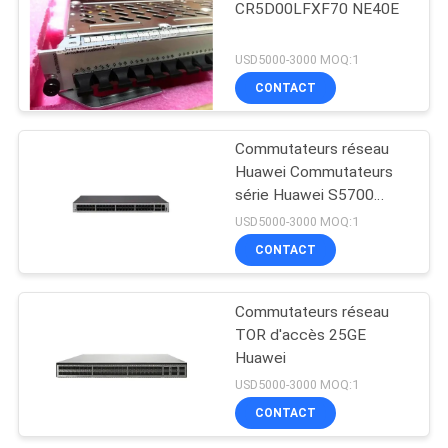
CR5D00LFXF70 NE40E
USD5000-3000 MOQ:1
CONTACT
Commutateurs réseau
Huawei Commutateurs
série Huawei S5700
S5735-L48P4X-A
USD5000-3000 MOQ:1
CONTACT
Commutateurs réseau
TOR d'accès 25GE
Huawei
USD5000-3000 MOQ:1
CONTACT