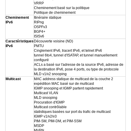
VRRP
Cheminement basé sur la politique
Politique de cheminement
Cheminement
Itinéraire statique
IPv6
RIPng
OSPFv3
BGP4+
ISISv6
Caractéristiques
Découverte voisine (ND)
IPv6
PMTU
Cinglement IPv6, tracert IPv6, et telnet IPv6
tunnel 6to4, tunnel d'ISATAP, et tunnel manuellement
configuré
ACLs a basé sur l'adresse de la source IPv6, adresse de
la destination IPv6, pose 4 ports, ou type de protocole
MLD v1/v2 snooping
Multicast
MAC address statique de multicast de la couche 2
expédition MAC basé sur de multicast
IGMP snooping et IGMP partent rapidement
Multicast VLAN
MLD snooping
Procuration d'IGMP
Multicast contrôlable
statistiques basées sur port du trafic de multicast
IGMP v1/v2/v3
PIM-SM, PIM-DM, et PIM-SSM
MSDP
MVPN