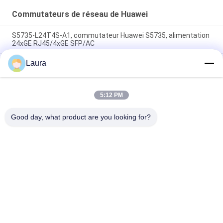
Commutateurs de réseau de Huawei
S5735-L24T4S-A1, commutateur Huawei S5735, alimentation
24xGE RJ45/4xGE SFP/AC
Laura
CE6863E-48S6CQ Huawei CloudEngine 6800 48*25G SFP28,
6*100G QSFP28, 2* alimentation en courant alternatif,
sortie/entrée d'air côté port
5:12 PM
Le débit d'air est supérieur ou égal à la valeur de l'air émis par
le conducteur.
Good day, what product are you looking for?
Catégories populaires
Tous
Module Optique 
Émetteur-Récepteur 
D'émetteur-
Optique De SFP
Récepteur
Contrôle Industriel 
Modules SFP Cisco
De PLC