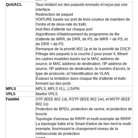
QoS/ACL
Taux limitant sur des paquets envoyés et reçus par une
interface
Redirection de paquet
VOITURE basée sur port de trois-couleur de maintien de
l'ordre et de deux-rate du trafic
Huit files d'attente sur chaque port
Algorithmes d'établissement du programme de file
d'attente de WRR, de DRR, de PS, de WRR + de PS, et
de DRR + de PS
Remarque de la priorité 802.1p et de la priorité de DSCP
Filtrage des paquets à la couche 2 pour poser 4, filtrant
les cadres invalides basés sur le MAC address de
source, le MAC address de destination, l'IP address de
source, l'IP address de destination, le numéro d'accès, le
type de protocole, et l'identification de VLAN
Évaluez la limitation dans chaque file d'attente et trafic
formant sur des ports
MPLS
MPLS, MPLS VLL, L3VPN
VPLS
Martini VPLS
Fiabilité
STP (IEEE 802.1d), RSTP (IEEE 802.1w), et MSTP (IEEE
802.1s)
Protection de BPDU, protection de racine, et protection de
boucle
Topologie d'anneau de RRPP et multi-exemple de RRPP
La topologie futée et le Smart d'arbre de lien lient le multi-
exemple, fournissant le changement niveau de la
milliseconde de protection