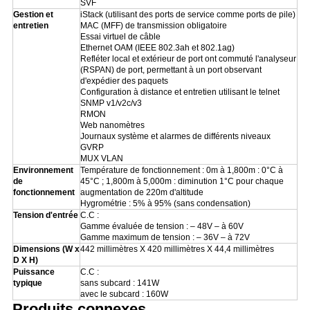
SVF
Gestion et
iStack (utilisant des ports de service comme ports de pile)
entretien
MAC (MFF) de transmission obligatoire
Essai virtuel de câble
Ethernet OAM (IEEE 802.3ah et 802.1ag)
Refléter local et extérieur de port ont commuté l'analyseur
(RSPAN) de port, permettant à un port observant
d'expédier des paquets
Configuration à distance et entretien utilisant le telnet
SNMP v1/v2c/v3
RMON
Web nanomètres
Journaux système et alarmes de différents niveaux
GVRP
MUX VLAN
Environnement
Température de fonctionnement : 0m à 1,800m : 0°C à
de
45°C ; 1,800m à 5,000m : diminution 1°C pour chaque
fonctionnement
augmentation de 220m d'altitude
Hygrométrie : 5% à 95% (sans condensation)
Tension d'entrée
C.C :
Gamme évaluée de tension : – 48V – à 60V
Gamme maximum de tension : – 36V – à 72V
Dimensions (W x
442 millimètres X 420 millimètres X 44,4 millimètres
D X H)
Puissance
C.C :
typique
sans subcard : 141W
avec le subcard : 160W
Produits connexes