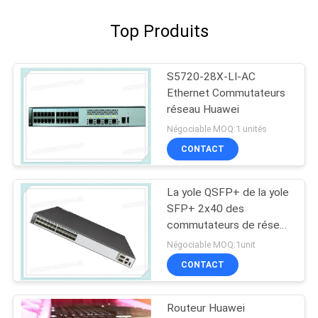
Top Produits
S5720-28X-LI-AC
Ethernet Commutateurs
réseau Huawei
Négociable MOQ:1 unités
CONTACT
La yole QSFP+ de la yole
SFP+ 2x40 des
commutateurs de réseau
de S6720-30C-EI-24S-
Négociable MOQ:1unit
AC Huawei 24x10 met en
CONTACT
communication
Routeur Huawei