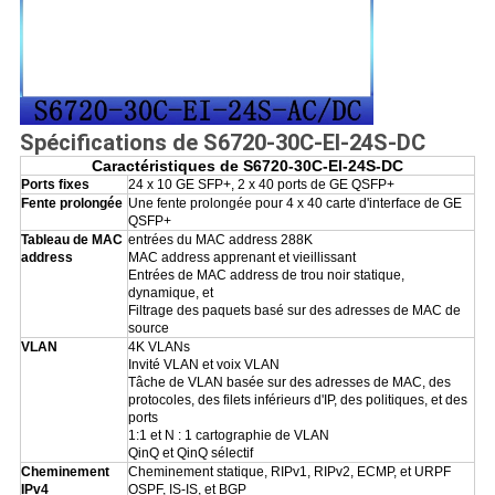
Spécifications de S6720-30C-EI-24S-DC
Caractéristiques de S6720-30C-EI-24S-DC
Ports fixes
24 x 10 GE SFP+, 2 x 40 ports de GE QSFP+
Fente prolongée
Une fente prolongée pour 4 x 40 carte d'interface de GE
QSFP+
Tableau de MAC
entrées du MAC address 288K
address
MAC address apprenant et vieillissant
Entrées de MAC address de trou noir statique,
dynamique, et
Filtrage des paquets basé sur des adresses de MAC de
source
VLAN
4K VLANs
Invité VLAN et voix VLAN
Tâche de VLAN basée sur des adresses de MAC, des
protocoles, des filets inférieurs d'IP, des politiques, et des
ports
1:1 et N : 1 cartographie de VLAN
QinQ et QinQ sélectif
Cheminement
Cheminement statique, RIPv1, RIPv2, ECMP, et URPF
IPv4
OSPF, IS-IS, et BGP