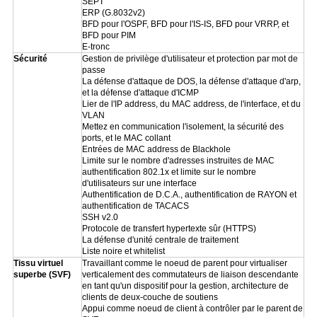
SEPT
ERP (G.8032v2)
BFD pour l'OSPF, BFD pour l'IS-IS, BFD pour VRRP, et
BFD pour PIM
E-tronc
Sécurité
Gestion de privilège d'utilisateur et protection par mot de
passe
La défense d'attaque de DOS, la défense d'attaque d'arp,
et la défense d'attaque d'ICMP
Lier de l'IP address, du MAC address, de l'interface, et du
VLAN
Mettez en communication l'isolement, la sécurité des
ports, et le MAC collant
Entrées de MAC address de Blackhole
Limite sur le nombre d'adresses instruites de MAC
authentification 802.1x et limite sur le nombre
d'utilisateurs sur une interface
Authentification de D.C.A., authentification de RAYON et
authentification de TACACS
SSH v2.0
Protocole de transfert hypertexte sûr (HTTPS)
La défense d'unité centrale de traitement
Liste noire et whitelist
Tissu virtuel
Travaillant comme le noeud de parent pour virtualiser
superbe (SVF)
verticalement des commutateurs de liaison descendante
en tant qu'un dispositif pour la gestion, architecture de
clients de deux-couche de soutiens
Appui comme noeud de client à contrôler par le parent de