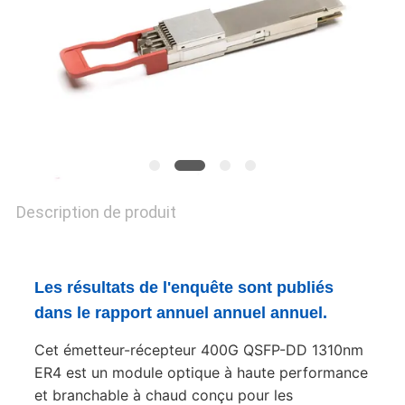
NOUVELLES
LES
AFFAIRES
SITEMAP
Description de produit
POLITIQUE
DE
CONFIDENTIALITÉ
Les résultats de l'enquête sont publiés
dans le rapport annuel annuel annuel.
Cet émetteur-récepteur 400G QSFP-DD 1310nm
ER4 est un module optique à haute performance
et branchable à chaud conçu pour les