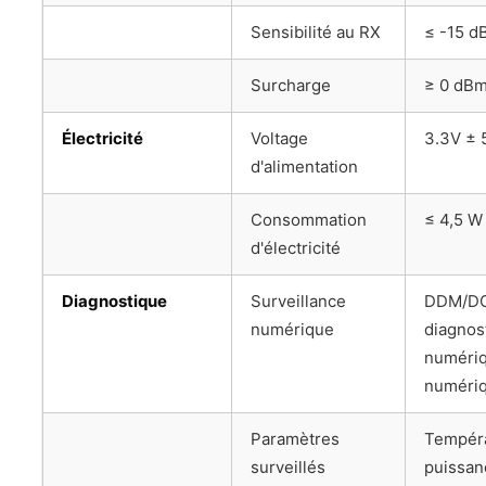
Sensibilité au RX
≤ -15 d
Surcharge
≥ 0 dB
Électricité
Voltage
3.3V ± 
d'alimentation
Consommation
≤ 4,5 W 
d'électricité
Diagnostique
Surveillance
DDM/DOM
numérique
diagnos
numériq
numéri
Paramètres
Tempéra
surveillés
puissan