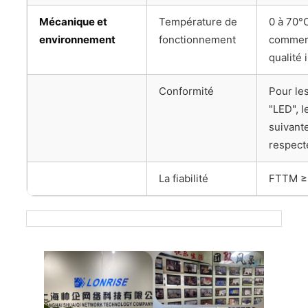
Mécanique et
Température de
0 à 70°C
environnement
fonctionnement
commerc
qualité 
Conformité
Pour les
"LED", l
suivant
respect
La fiabilité
FTTM ≥ 