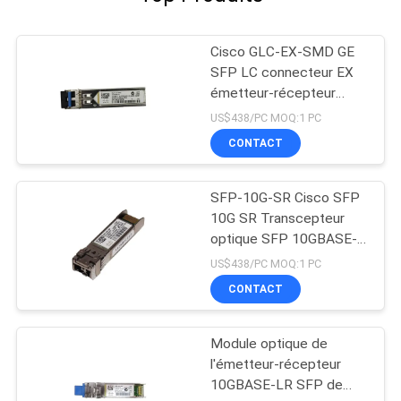
Cisco GLC-EX-SMD GE
SFP LC connecteur EX
émetteur-récepteur
nouveau Original
US$438/PC MOQ:1 PC
CONTACT
SFP-10G-SR Cisco SFP
10G SR Transcepteur
optique SFP 10GBASE-
SR Module SFP
US$438/PC MOQ:1 PC
CONTACT
Module optique de
l'émetteur-récepteur
10GBASE-LR SFP de