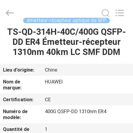
2026
LonRise
Equipment
Co.
Ltd..
émetteur-récepteur optique de SFP
All
Rights
TS-QD-314H-40C/400G QSFP-
À
Reserved.
DD ER4 Émetteur-récepteur
LA
1310nm 40km LC SMF DDM
MAISON
PRODUITS
Lieu d'origine:
Chine
Nom de
HUAWEI
VIDÉOS
marque:
Certification:
CE
À
Numéro de
400G QSFP-DD 1310nm ER4
PROPOS
modèle:
DE
Quantité de
1