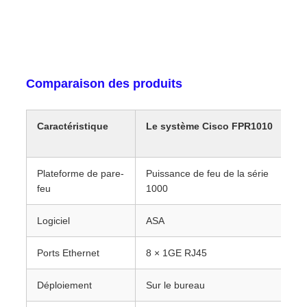
Comparaison des produits
Caractéristique
Le système Cisco FPR1010
Le
ut
Plateforme de pare-
Puissance de feu de la série
AS
feu
1000
Logiciel
ASA
A
Ports Ethernet
8 × 1GE RJ45
8 
Déploiement
Sur le bureau
Su