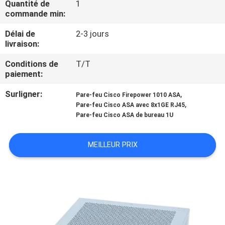
Quantité de
1
NOUS
commande min:
Délai de
2-3 jours
VISITE
livraison:
DE
Conditions de
T/T
L'USINE
paiement:
Surligner:
,
Pare-feu Cisco Firepower 1010 ASA
,
CONTRÔLE
Pare-feu Cisco ASA avec 8x1GE RJ45
Pare-feu Cisco ASA de bureau 1U
DE
LA
MEILLEUR PRIX
QUALITÉ
NOUS
CONTACTER