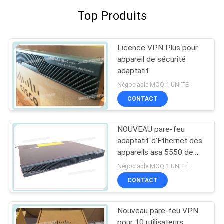
Top Produits
Licence VPN Plus pour
appareil de sécurité
adaptatif
Négociable MOQ:1 UNITÉ
CONTACT
NOUVEAU pare-feu
adaptatif d'Ethernet des
appareils asa 5550 de
sécurité de Cisco
Négociable MOQ:1 UNITÉ
ASA5550-BUN-K9
CONTACT
Nouveau pare-feu VPN
pour 10 utilisateurs