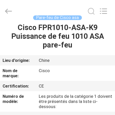
2026
LonRise
Equipment
Co.
Ltd..
Pare-feu de Cisco asa
All
Rights
Cisco FPR1010-ASA-K9
À
Reserved.
Puissance de feu 1010 ASA
LA
pare-feu
MAISON
PRODUITS
Lieu d'origine:
Chine
Nom de
Cisco
VIDÉOS
marque:
Certification:
CE
À
Numéro de
Les produits de la catégorie 1 doivent
PROPOS
modèle:
être présentés dans la liste ci-
dessous:
DE