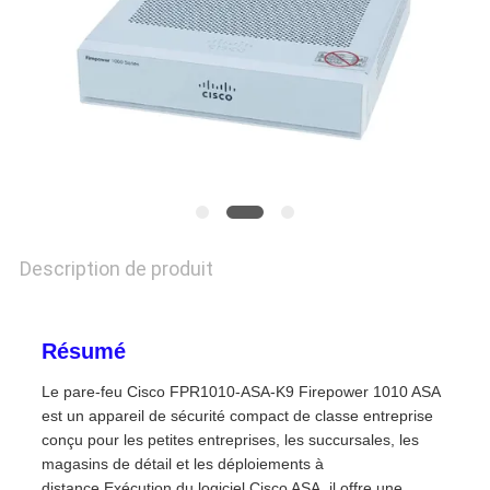
NOUVELLES
LES
AFFAIRES
SITEMAP
Description de produit
POLITIQUE
DE
CONFIDENTIALITÉ
Résumé
Le pare-feu Cisco FPR1010-ASA-K9 Firepower 1010 ASA
est un appareil de sécurité compact de classe entreprise
conçu pour les petites entreprises, les succursales, les
magasins de détail et les déploiements à
distance.Exécution du logiciel Cisco ASA, il offre une