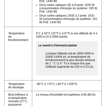
PoE: 1440 W)
Deux cartes optiques GE à 8 ports: 1635 W
(consommation d'énergie du système: 195 W,
PoE: 1440 W)
Deux cartes optiques 10GE à 2 ports: 1633
W (consommation d'énergie du système: 193
W, PoE: 1440 W)
Température
0°C à 50°C (32°F à 122°F) à une altitude de 0 à
de
1800 m (0 à 5906 pieds)
fonctionnement
Le numéro d'immatriculation
Lorsque l'altitude est de 1800-5000 m
(5906-16404 pi), la température de
fonctionnement la plus élevée diminue
de 1 ° C (1.8 ° F) à chaque fois que
l'altitude augmente de 220 m (722 pi).
Température
-40°C à +70°C (-40°F à +158°F)
de stockage
Bruit inférieur à
Le niveau d'humidité est supérieur à 60 dB (A).
la température
normale (27°C,
puissance