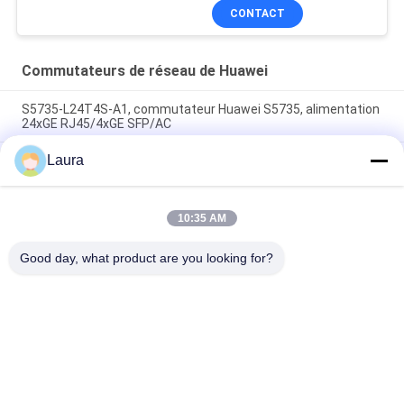
CONTACT
Commutateurs de réseau de Huawei
S5735-L24T4S-A1, commutateur Huawei S5735, alimentation
24xGE RJ45/4xGE SFP/AC
Laura
CE6863E-48S6CQ Huawei CloudEngine 6800 48*25G SFP28,
6*100G QSFP28, 2* alimentation en courant alternatif,
sortie/entrée d'air côté port
10:35 AM
Le débit d'air est supérieur ou égal à la valeur de l'air émis par
le conducteur.
Good day, what product are you looking for?
Catégories populaires
Tous
Module Optique 
Émetteur-Récepteur 
D'émetteur-
Optique De SFP
Récepteur
Contrôle Industriel 