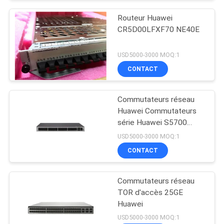
Routeur Huawei
CR5D00LFXF70 NE40E
USD5000-3000 MOQ:1
CONTACT
Commutateurs réseau
Huawei Commutateurs
série Huawei S5700
S5735-L48P4X-A
USD5000-3000 MOQ:1
CONTACT
Commutateurs réseau
TOR d'accès 25GE
Huawei
USD5000-3000 MOQ:1