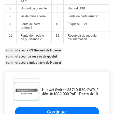
ETH
5
Un port de console
6
Un port USB
7
vis de mise à terre
8
Fente de carte arrière 1
9
Fente de carte
10
Étiquette ESN
arrière 2
11
Fente de module
12
Réservoir du module
de puissance 2
d'alimentation
commutateurs d'Ethernet de Huawei
commutateur de réseau de gigabit
commutateurs industriels de Huawei
Huawei Switch S5710-52C-PWR-EI
48x10/100/1000 PoE+ Ports.4x10
Gig SFP+. avec 2 fentes
d'interface, sans alimentation
électrique S5710-52C-PWR-EI
Continuer