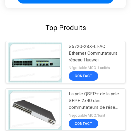
Top Produits
S5720-28X-LI-AC
Ethernet Commutateurs
réseau Huawei
Négociable MOQ:1 unités
CONTACT
La yole QSFP+ de la yole
SFP+ 2x40 des
commutateurs de réseau
de S6720-30C-EI-24S-
Négociable MOQ:1unit
AC Huawei 24x10 met en
CONTACT
communication