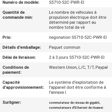
Numéro de modèle:
S5710-52C-PWR-EI
NOUS
Quantité de
Le nombre de véhicules à
commande min:
propulsion électrique doit être
VISITE
déterminé par rapport au
nombre total de vé
DE
L'USINE
Prix:
negonation S5710-52C-PWR-EI
Détails d'emballage:
Paquet commun
CONTRÔLE
Délai de livraison:
2 à 3 jours S5710-52C-PWR-EI
DE
Conditions de
Western Union, L/C, T/T, Paypal
LA
paiement:
QUALITÉ
Capacité
Le système d'exploitation de
d'approvisionnement:
l'appareil doit être conforme à
l'annexe I.
NOUS
CONTACTER
Surligner:
,
commutateur de réseau de gigabit
commutateurs d'Ethernet de Huawei