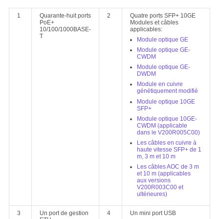
1
Quarante-huit ports
2
Quatre ports SFP+ 10GE
PoE+
Modules et câbles
10/100/1000BASE-
applicables:
T
Module optique GE
Module optique GE-
CWDM
Module optique GE-
DWDM
Module en cuivre
génétiquement modifié
Module optique 10GE
SFP+
Module optique 10GE-
CWDM (applicable
dans le V200R005C00)
Les câbles en cuivre à
haute vitesse SFP+ de 1
m, 3 m et 10 m
Les câbles AOC de 3 m
et 10 m (applicables
aux versions
V200R003C00 et
ultérieures)
3
Un port de gestion
4
Un mini port USB