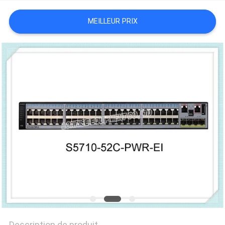
NOUVELLES
MEILLEUR PRIX
LES
AFFAIRES
SITEMAP
POLITIQUE
DE
CONFIDENTIALITÉ
Description de produit