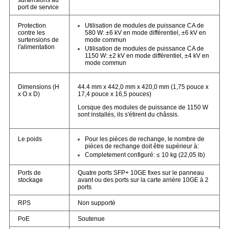
surtensions au
port de service
Utilisation de modules de puissance CA de
Protection
580 W: ±6 kV en mode différentiel, ±6 kV en
contre les
mode commun
surtensions de
l'alimentation
Utilisation de modules de puissance CA de
1150 W: ±2 kV en mode différentiel, ±4 kV en
mode commun
Dimensions (H
44.4 mm x 442,0 mm x 420,0 mm (1,75 pouce x
x O x D)
17,4 pouce x 16,5 pouces)
Lorsque des modules de puissance de 1150 W
sont installés, ils s'étirent du châssis.
Pour les pièces de rechange, le nombre de
Le poids
pièces de rechange doit être supérieur à:
Completement configuré: ≤ 10 kg (22,05 lb)
Ports de
Quatre ports SFP+ 10GE fixes sur le panneau
stockage
avant ou des ports sur la carte arrière 10GE à 2
ports
RPS
Non supporté
PoE
Soutenue