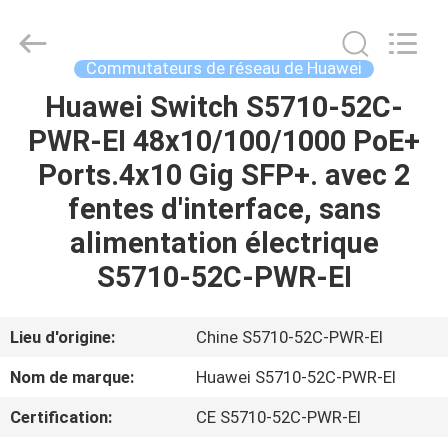
2026
LonRise
Equipment
Co.
Ltd..
Commutateurs de réseau de Huawei
All
Rights
Huawei Switch S5710-52C-
À
Reserved.
PWR-EI 48x10/100/1000 PoE+
LA
Ports.4x10 Gig SFP+. avec 2
MAISON
fentes d'interface, sans
PRODUITS
alimentation électrique
S5710-52C-PWR-EI
VIDÉOS
Lieu d'origine:
Chine S5710-52C-PWR-EI
À
Nom de marque:
Huawei S5710-52C-PWR-EI
PROPOS
Certification:
CE S5710-52C-PWR-EI
DE