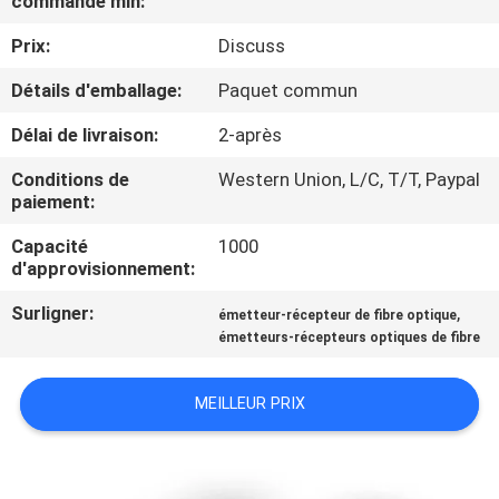
commande min:
NOUS
Prix:
Discuss
VISITE
Détails d'emballage:
Paquet commun
DE
Délai de livraison:
2-après
L'USINE
Conditions de
Western Union, L/C, T/T, Paypal
paiement:
CONTRÔLE
Capacité
1000
d'approvisionnement:
DE
LA
Surligner:
,
émetteur-récepteur de fibre optique
émetteurs-récepteurs optiques de fibre
QUALITÉ
MEILLEUR PRIX
NOUS
CONTACTER