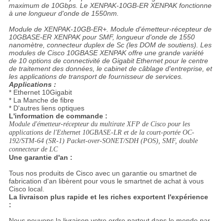
maximum de 10Gbps. Le XENPAK-10GB-ER XENPAK fonctionne
à une longueur d'onde de 1550nm.
Module de XENPAK-10GB-ER+. Module d'émetteur-récepteur de
10GBASE-ER XENPAK pour SMF, longueur d'onde de 1550
nanomètre, connecteur duplex de Sc (les DOM de soutiens). Les
modules de Cisco 10GBASE XENPAK offre une grande variété
de 10 options de connectivité de Gigabit Ethernet pour le centre
de traitement des données, le cabinet de câblage d'entreprise, et
les applications de transport de fournisseur de services.
Applications :
* Ethernet 10Gigabit
* La Manche de fibre
* D'autres liens optiques
L'information de commande :
Module d'émetteur-récepteur du multirate XFP de Cisco pour les
applications de l'Ethernet 10GBASE-LR et de la court-portée OC-
192/STM-64 (SR-1) Packet-over-SONET/SDH (POS), SMF, double
connecteur de LC
Une garantie d'an :
Tous nos produits de Cisco avec un garantie ou smartnet de
fabrication d'an libèrent pour vous le smartnet de achat à vous
Cisco local.
La livraison plus rapide et les riches exportent l'expérience
:
Nous pouvons la livraison votre ordre partout dans le monde par