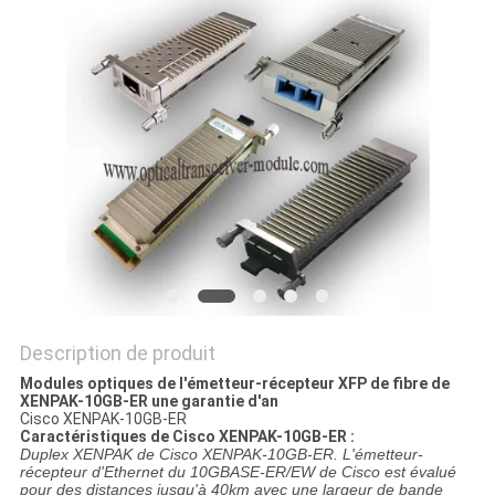
NOUVELLES
LES
AFFAIRES
SITEMAP
POLITIQUE
DE
CONFIDENTIALITÉ
Description de produit
Modules optiques de l'émetteur-récepteur XFP de fibre de
XENPAK-10GB-ER une garantie d'an
Cisco XENPAK-10GB-ER
Caractéristiques de
Cisco
XENPAK-10GB-ER :
Duplex XENPAK de Cisco XENPAK-10GB-ER. L'émetteur-
récepteur d'Ethernet du 10GBASE-ER/EW de Cisco est évalué
pour des distances jusqu'à 40km avec une largeur de bande