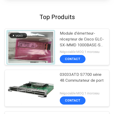
Top Produits
Module d'émetteur-
récepteur de Cisco GLC-
SX-MMD 1000BASE-SX
SFP
Négociable MOQ:1 morceau
CONTACT
03033ATD S7700 série
48 Commutateur de port
Négociable MOQ:1 morceau
CONTACT