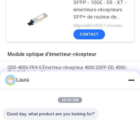
SFPP - 10GE - ER - XT -
émetteurs-récepteurs
SFP+ de routeur de
genévrier
Négociable MOQ:1 morceau
CONTACT
Module optique d'émetteur-récepteur
QDD-400G-FR4-S Émetteur-récepteur 400G QSFP-DD, 400G-
FR4, SMF duplex 2 km
Laura
Transcepteur QDD-400G-DR4-S 400G QSFP-DD, 400G-DR4,
SMF duplex de 500m
10:34 AM
Transcepteur QDD-400G-LR4-S 400G QSFP-DD, 400G-LR4, SMF
duplex de 10 km
Good day, what product are you looking for?
Catégories populaires
Tous