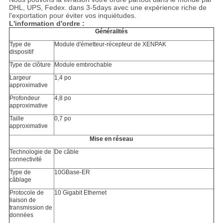
DHL, UPS, Fedex. dans 3-5days avec une expérience riche de
l'exportation pour éviter vos inquiétudes.
L'information d'ordre :
Généralités
Type de
Module d'émetteur-récepteur de XENPAK
dispositif
Type de clôture
Module embrochable
Largeur
1,4 po
approximative
Profondeur
4,8 po
approximative
Taille
0,7 po
approximative
Mise en réseau
Technologie de
De câble
connectivité
Type de
10GBase-ER
câblage
Protocole de
10 Gigabit Ethernet
liaison de
transmission de
données