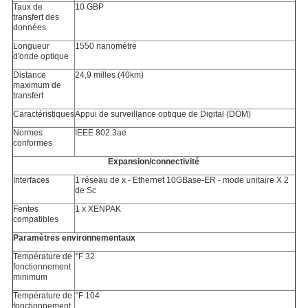
Taux de
10 GBP
transfert des
données
Longueur
1550 nanomètre
d'onde optique
Distance
24,9 milles (40km)
maximum de
transfert
Caractéristiques
Appui de surveillance optique de Digital (DOM)
Normes
IEEE 802.3ae
conformes
Expansion/connectivité
Interfaces
1 réseau de x - Ethernet 10GBase-ER - mode unitaire X 2
de Sc
Fentes
1 x XENPAK
compatibles
Paramètres environnementaux
Température de
°F 32
fonctionnement
minimum
Température de
°F 104
fonctionnement