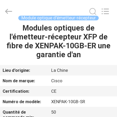
2026
LonRise
Equipment
Co.
Ltd..
Module optique d'émetteur-récepteur
All
Rights
Modules optiques de
À
Reserved.
l'émetteur-récepteur XFP de
LA
fibre de XENPAK-10GB-ER une
MAISON
garantie d'an
PRODUITS
Lieu d'origine:
La Chine
VIDÉOS
Nom de marque:
Cisco
Certification:
CE
À
Numéro de modèle:
XENPAK-10GB-SR
PROPOS
DE
Quantité de
50