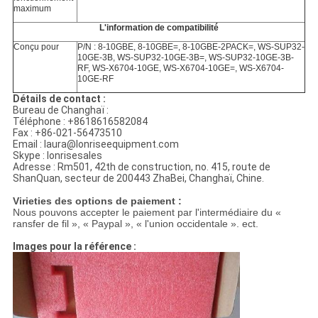
maximum
L'information de compatibilité
Conçu pour
P/N : 8-10GBE, 8-10GBE=, 8-10GBE-2PACK=, WS-SUP32-
10GE-3B, WS-SUP32-10GE-3B=, WS-SUP32-10GE-3B-
RF, WS-X6704-10GE, WS-X6704-10GE=, WS-X6704-
10GE-RF
Détails de contact :
Bureau de Changhaï :
Téléphone : +8618616582084
Fax : +86-021-56473510
Email : laura@lonriseequipment.com
Skype : lonrisesales
Adresse : Rm501, 42th de construction, no. 415, route de
ShanQuan, secteur de 200443 ZhaBei, Changhaï, Chine.
Virieties des options de paiement :
Nous pouvons accepter le paiement par l'intermédiaire du «
ransfer de fil », « Paypal », « l'union occidentale ». ect.
Images pour la référence :