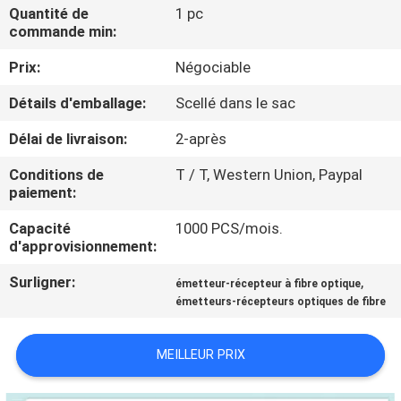
NOUS
Quantité de
1 pc
commande min:
Prix:
Négociable
VISITE
DE
Détails d'emballage:
Scellé dans le sac
L'USINE
Délai de livraison:
2-après
Conditions de
T / T, Western Union, Paypal
CONTRÔLE
paiement:
DE
Capacité
1000 PCS/mois.
d'approvisionnement:
LA
QUALITÉ
Surligner:
,
émetteur-récepteur à fibre optique
émetteurs-récepteurs optiques de fibre
NOUS
MEILLEUR PRIX
CONTACTER