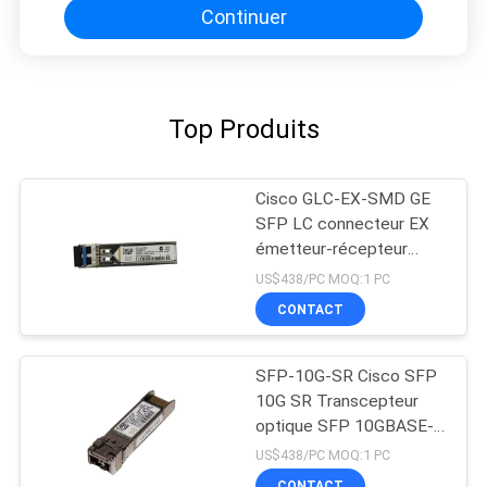
Continuer
Top Produits
Cisco GLC-EX-SMD GE
SFP LC connecteur EX
émetteur-récepteur
nouveau Original
US$438/PC MOQ:1 PC
CONTACT
SFP-10G-SR Cisco SFP
10G SR Transcepteur
optique SFP 10GBASE-
SR Module SFP
US$438/PC MOQ:1 PC
CONTACT