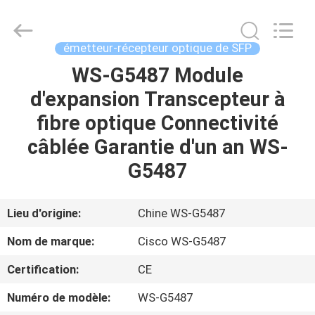
2026
LonRise
Equipment
Co.
Ltd..
émetteur-récepteur optique de SFP
All
Rights
WS-G5487 Module
À
Reserved.
d'expansion Transcepteur à
LA
fibre optique Connectivité
MAISON
câblée Garantie d'un an WS-
PRODUITS
G5487
VIDÉOS
Lieu d'origine:
Chine WS-G5487
Nom de marque:
Cisco WS-G5487
À
Certification:
CE
PROPOS
Numéro de modèle:
WS-G5487
DE