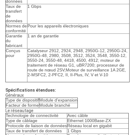
données
Taux de
1 Gbps
transfert
de
données
Normes de
Pour les appareils électroniques
conformité
Garantie
1 an de garantie
du
fabricant
Conçus
Catalyseur 2912, 2924, 2948, 2950G-12, 2950G-24,
pour
2950G-48, 2980, 3508, 3512, 3524, 3548, 3550-12,
3550-24, 3550-48, 4418, 4500, 4912; moteur de
traitement de réseau G1, uBR7200; processeur de
route de nœud 2SV;Moteur de surveillance 1A 2GE,
2-MSFC2, 2-PFC2, II, II-Plus, IV, V et V-10
Spécifications étendues:
Généraux
Type de dispositif
Module d'expansion
Facteur de forme
Module branché
Le réseautage
Technologie de connectivité
Avec câble
Type de câblage
Ethernet 1000Base-ZX
Protocole de liaison de données
Réseau local en gigabit
Taux de transfert de données
1 Gbps