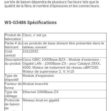
portée de liaison dépendra de plusieurs facteurs tels que la
qualité de la fibre, le nombre d'épissures et les connecteurs.
WS-G5486 Spécifications
Produit de
Cisco, c' est ça.
fabrication
Partie # du
Les produits de base doivent être présentés dans le
fabricant
tableau suivant:
Coût
10112032
central
Description
Cisco GBIC 1000Base-BZX - Module d'extension -
du produit
Gigabit LAN - 1000Base-ZX - pour Catalyst 29XX,
4500; Moteur de traitement de réseau uBR7200;
Moteur de superviseur 2, V, V-10
Type de
Module d'expansion
dispositif
Facteur de
Module branché
forme
Type de
Ethernet 1000Base-ZX
câblage
Protocole
Réseau local en gigabit
de liaison
de