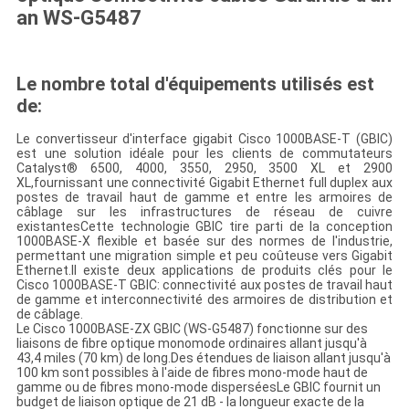
an WS-G5487
Le nombre total d'équipements utilisés est
de:
Le convertisseur d'interface gigabit Cisco 1000BASE-T (GBIC)
est une solution idéale pour les clients de commutateurs
Catalyst® 6500, 4000, 3550, 2950, 3500 XL et 2900
XL,fournissant une connectivité Gigabit Ethernet full duplex aux
postes de travail haut de gamme et entre les armoires de
câblage sur les infrastructures de réseau de cuivre
existantesCette technologie GBIC tire parti de la conception
1000BASE-X flexible et basée sur des normes de l'industrie,
permettant une migration simple et peu coûteuse vers Gigabit
Ethernet.Il existe deux applications de produits clés pour le
Cisco 1000BASE-T GBIC: connectivité aux postes de travail haut
de gamme et interconnectivité des armoires de distribution et
de câblage.
Le Cisco 1000BASE-ZX GBIC (WS-G5487) fonctionne sur des
liaisons de fibre optique monomode ordinaires allant jusqu'à
43,4 miles (70 km) de long.Des étendues de liaison allant jusqu'à
100 km sont possibles à l'aide de fibres mono-mode haut de
gamme ou de fibres mono-mode disperséesLe GBIC fournit un
budget de liaison optique de 21 dB - la longueur exacte de la