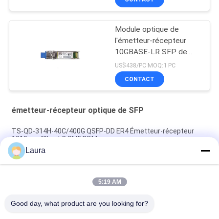
Module optique de
l'émetteur-récepteur
10GBASE-LR SFP de
SFP 10G LR SFP
US$438/PC MOQ:1 PC
CONTACT
émetteur-récepteur optique de SFP
TS-QD-314H-40C/400G QSFP-DD ER4 Émetteur-récepteur
1310nm 40km LC SMF DDM
Laura
SFP-10G-LR-C, module optique Huawei SFP+, 10G, 1310 nm, 10
km, LC
5:19 AM
SFP-10G-SR, émetteur-récepteur Cisco SFP+, 10 Gbit/s/850
nm MMF/300 m
Good day, what product are you looking for?