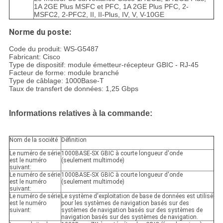
1A 2GE Plus MSFC et PFC, 1A 2GE Plus PFC, 2-
MSFC2, 2-PFC2, II, II-Plus, IV, V, V-10GE
Norme du poste:
Code du produit: WS-G5487
Fabricant: Cisco
Type de dispositif: module émetteur-récepteur GBIC - RJ-45
Facteur de forme: module branché
Type de câblage: 1000Base-T
Taux de transfert de données: 1,25 Gbps
Informations relatives à la commande:
Nom de la société
Définition
Le numéro de série
1000BASE-SX GBIC à courte longueur d'onde
est le numéro
(seulement multimode)
suivant:
Le numéro de série
1000BASE-SX GBIC à courte longueur d'onde
est le numéro
(seulement multimode)
suivant:
Le numéro de série
Le système d'exploitation de base de données est utilisé
est le numéro
pour les systèmes de navigation basés sur des
suivant:
systèmes de navigation basés sur des systèmes de
navigation basés sur des systèmes de navigation.