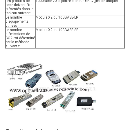
Les produits de
1000Base-ZX à portée étendue GBIC ((mode unique)
base doivent être
présentés dans le
tableau suivant:
Le nombre
Module X2 du 10GBASE-LR
d'équipements
utilisés
Le nombre
Module X2 du 10GBASE-SR
d'émissions de
CO2 est déterminé
par la méthode
suivante: