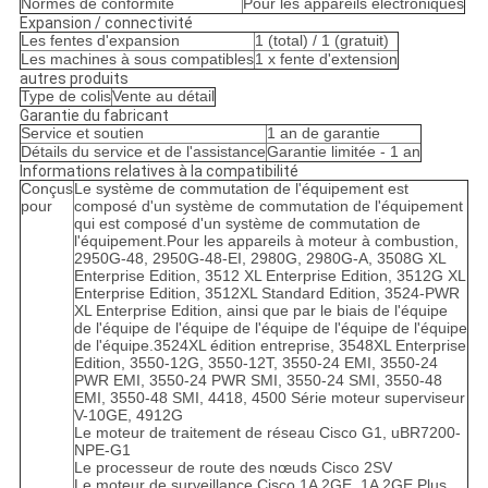
Normes de conformité
Pour les appareils électroniques
Expansion / connectivité
Les fentes d'expansion
1 (total) / 1 (gratuit)
Les machines à sous compatibles
1 x fente d'extension
autres produits
Type de colis
Vente au détail
Garantie du fabricant
Service et soutien
1 an de garantie
Détails du service et de l'assistance
Garantie limitée - 1 an
Informations relatives à la compatibilité
Conçus
Le système de commutation de l'équipement est
pour
composé d'un système de commutation de l'équipement
qui est composé d'un système de commutation de
l'équipement.Pour les appareils à moteur à combustion,
2950G-48, 2950G-48-EI, 2980G, 2980G-A, 3508G XL
Enterprise Edition, 3512 XL Enterprise Edition, 3512G XL
Enterprise Edition, 3512XL Standard Edition, 3524-PWR
XL Enterprise Edition, ainsi que par le biais de l'équipe
de l'équipe de l'équipe de l'équipe de l'équipe de l'équipe
de l'équipe.3524XL édition entreprise, 3548XL Enterprise
Edition, 3550-12G, 3550-12T, 3550-24 EMI, 3550-24
PWR EMI, 3550-24 PWR SMI, 3550-24 SMI, 3550-48
EMI, 3550-48 SMI, 4418, 4500 Série moteur superviseur
V-10GE, 4912G
Le moteur de traitement de réseau Cisco G1, uBR7200-
NPE-G1
Le processeur de route des nœuds Cisco 2SV
Le moteur de surveillance Cisco 1A 2GE, 1A 2GE Plus,