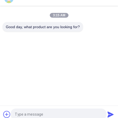
SFP-10G-BXU1, émetteur-récepteur optique Huawei SFP+,
10G, BIDI, 10 km
3:15 AM
OSX010000, émetteur-récepteur optique Huawei SFP+, 10G
SFP+, 1310 nm, 10 km
Good day, what product are you looking for?
Catégories populaires
Tous
Module Optique 
Émetteur-Récepteur 
D'émetteur-
Optique De SFP
Récepteur
Contrôle Industriel 
Modules SFP Cisco
De PLC
Module De Huawei 
Commutateur 
SFP
D'Ethernet De Cisco
Commutateurs De 
Points Finaux De 
Réseau De Huawei
Vidéoconférence
Demandez un devis