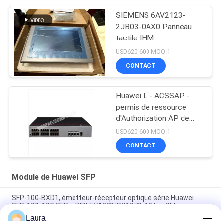
SIEMENS 6AV2123-
2JB03-0AX0 Panneau
tactile IHM
USD620-600 MOQ:1
CONTACT
Huawei L - ACSSAP -
permis de ressource
d'Authorization AP de
contrôleur de 128AP
USD620-600 MOQ:1
AC6508
CONTACT
Module de Huawei SFP
SFP-10G-BXD1, émetteur-récepteur optique série Huawei
SFP-10G, 10G SFP+, BIDI TX1330/RX1270, 10 km SM
Laura