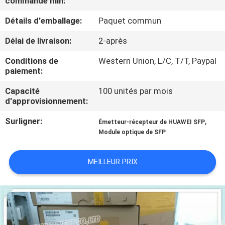
commande min:
NOUS
Détails d'emballage:
Paquet commun
VISITE
Délai de livraison:
2-après
DE
Conditions de
Western Union, L/C, T/T, Paypal
paiement:
L'USINE
Capacité
100 unités par mois
d'approvisionnement:
CONTRÔLE
Surligner:
,
DE
Émetteur-récepteur de HUAWEI SFP
Module optique de SFP
LA
QUALITÉ
MEILLEUR PRIX
NOUS
CONTACTER