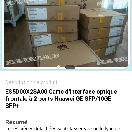
NOUVELLES
LES
AFFAIRES
SITEMAP
POLITIQUE
Description de produit
DE
ES5D00X2SA00 Carte d'interface optique
CONFIDENTIALITÉ
frontale à 2 ports Huawei GE SFP/10GE
SFP+
Résumé
Le
Les pièces détachées sont classées selon le type de