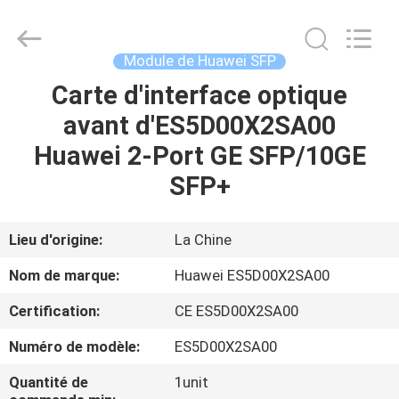
2026
LonRise
Equipment
Co.
Ltd..
Module de Huawei SFP
All
Rights
Carte d'interface optique
À
Reserved.
avant d'ES5D00X2SA00
LA
Huawei 2-Port GE SFP/10GE
MAISON
SFP+
PRODUITS
Lieu d'origine:
La Chine
VIDÉOS
Nom de marque:
Huawei ES5D00X2SA00
Certification:
CE ES5D00X2SA00
À
Numéro de modèle:
ES5D00X2SA00
PROPOS
DE
Quantité de
1unit