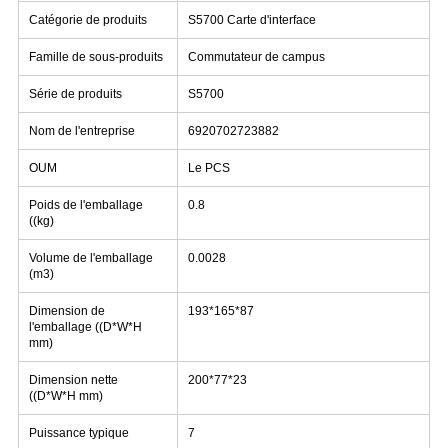
Catégorie de produits
S5700 Carte d'interface
Famille de sous-produits
Commutateur de campus
Série de produits
S5700
Nom de l'entreprise
6920702723882
OUM
Le PCS
Poids de l'emballage
0.8
((kg)
Volume de l'emballage
0.0028
(m3)
Dimension de
193*165*87
l'emballage ((D*W*H
mm)
Dimension nette
200*77*23
((D*W*H mm)
Puissance typique
7