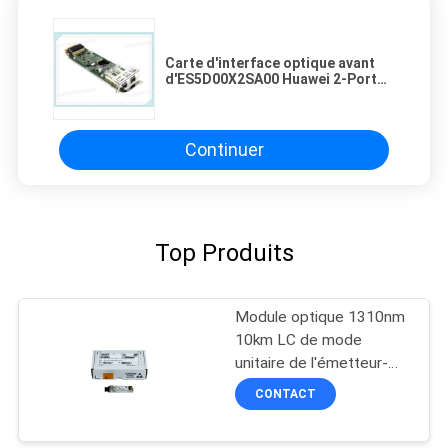
Carte d'interface optique avant
d'ES5D00X2SA00 Huawei 2-Port
GE SFP/10GE SFP+
Continuer
Top Produits
Module optique 1310nm
10km LC de mode
unitaire de l'émetteur-
récepteur OSX010000
CONTACT
SFP+ 10G de Huawei