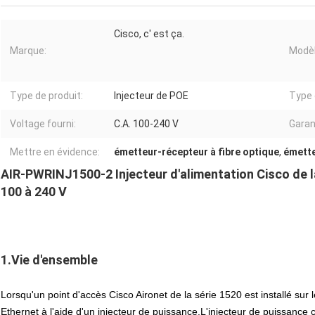
Cisco, c' est ça.
Marque:
Modèl
Type de produit:
Injecteur de POE
Type 
Voltage fourni:
C.A. 100-240 V
Garan
Mettre en évidence:
émetteur-récepteur à fibre optique
,
émette
AIR-PWRINJ1500-2 Injecteur d'alimentation Cisco de la
100 à 240 V
1.Vie d'ensemble
Lorsqu'un point d'accès Cisco Aironet de la série 1520 est installé sur le
Ethernet à l'aide d'un injecteur de puissance.L'injecteur de puissance c