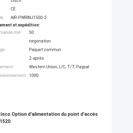
Cisco
CE
e:
AIR-PWRINJ1500-2
ement et expédition:
mande min:
50
negonation
ge:
Paquet commun
2-après
iement:
Western Union, L/C, T/T, Paypal
ovisionnement:
1000
isco Option d'alimentation du point d'accès
 1520