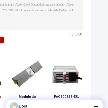
(
0
/ 3000)
A
Module de
PAC600S12-EB,
batterie Huawei
module
Dora
C
STL2BATTA03
d'alimentation