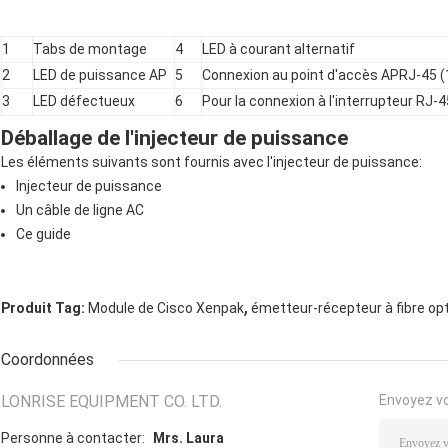
1
Tabs de montage
4
LED à courant alternatif
2
LED de puissance AP
5
Connexion au point d'accès APRJ-45
3
LED défectueux
6
Pour la connexion à l'interrupteur RJ
Déballage de l'injecteur de puissance
Les éléments suivants sont fournis avec l'injecteur de puissance:
Injecteur de puissance
Un câble de ligne AC
Ce guide
,
Produit Tag:
Module de Cisco Xenpak
émetteur-récepteur à fibre op
Coordonnées
LONRISE EQUIPMENT CO. LTD.
Envoyez v
Personne à contacter:
Mrs. Laura