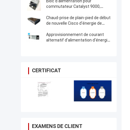
Bloc d'alimentation pour
commutateur Catalyst 9000,
600W AC
Chaud-prise de plain-pied de début
de nouvelle Cisco d'énergie de
R4850G2 d'alimentation densité de
puissance élevée
Approvisionnement de courant
alternatif d'alimentation d'énergie
de routeur de Cisco PWR-4450-AC
ISR pour Cisco ISR 4450
CERTIFICAT
EXAMENS DE CLIENT