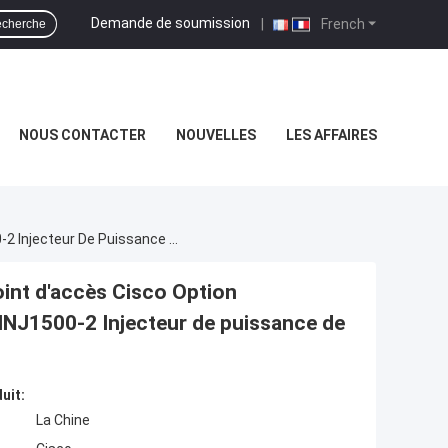
Demande de soumission
|
French
cherche
NOUS CONTACTER
NOUVELLES
LES AFFAIRES
AIR-PWRINJ1500-2 Option D'alimentation Du Point D'accès Cisco Option D'alimentation Du Point D'accès Cisco AIR-PWRINJ1500-2 Injecteur De Puissance De La Série 1520
int d'accès Cisco Option
INJ1500-2 Injecteur de puissance de
uit:
La Chine