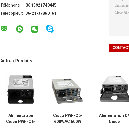
Téléphone:
+86 15921748445
Télécopieur:
86-21-37890191
Autres Produits
Alimentation
Cisco PWR‐C6‐
Alimentation C
Cisco PWR-C6-
600WAC 600W
Cisco
1KWAC 1000W AC
alimentation CA
PWR‑C6‑125WA