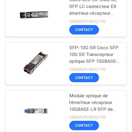
SFP LC connecteur EX
émetteur-récepteur
nouveau Original
US$438/PC MOQ:1 PC
CONTACT
SFP-10G-SR Cisco SFP
10G SR Transcepteur
optique SFP 10GBASE-
SR Module SFP
US$438/PC MOQ:1 PC
CONTACT
Module optique de
l'émetteur-récepteur
10GBASE-LR SFP de
SFP 10G LR SFP
US$438/PC MOQ:1 PC
CONTACT