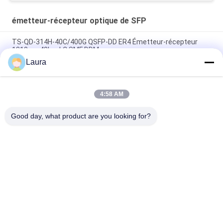
émetteur-récepteur optique de SFP
TS-QD-314H-40C/400G QSFP-DD ER4 Émetteur-récepteur
1310nm 40km LC SMF DDM
Laura
SFP-10G-LR-C, module optique Huawei SFP+, 10G, 1310 nm, 10
km, LC
4:58 AM
SFP-10G-SR, émetteur-récepteur Cisco SFP+, 10 Gbit/s/850
nm MMF/300 m
Good day, what product are you looking for?
Catégories populaires
Tous
Module Optique 
Émetteur-Récepteur 
D'émetteur-
Optique De SFP
Récepteur
Contrôle Industriel 
Modules SFP Cisco
De PLC