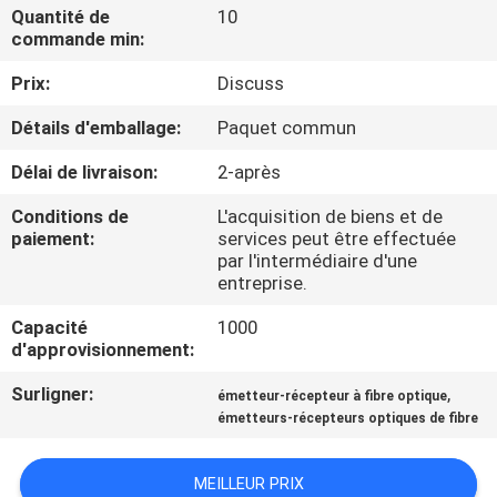
NOUS
Quantité de
10
commande min:
Prix:
Discuss
VISITE
DE
Détails d'emballage:
Paquet commun
L'USINE
Délai de livraison:
2-après
Conditions de
L'acquisition de biens et de
CONTRÔLE
paiement:
services peut être effectuée
par l'intermédiaire d'une
DE
entreprise.
LA
Capacité
1000
QUALITÉ
d'approvisionnement:
Surligner:
,
émetteur-récepteur à fibre optique
NOUS
émetteurs-récepteurs optiques de fibre
CONTACTER
MEILLEUR PRIX