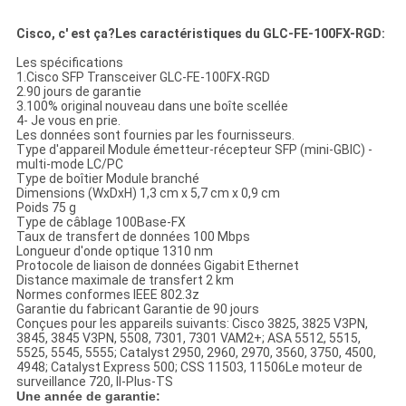
Cisco, c' est ça?
Les caractéristiques du GLC-FE-100FX-RGD:
Les spécifications
1.Cisco SFP Transceiver GLC-FE-100FX-RGD
2.90 jours de garantie
3.100% original nouveau dans une boîte scellée
4- Je vous en prie.
Les données sont fournies par les fournisseurs.
Type d'appareil Module émetteur-récepteur SFP (mini-GBIC) -
multi-mode LC/PC
Type de boîtier Module branché
Dimensions (WxDxH) 1,3 cm x 5,7 cm x 0,9 cm
Poids 75 g
Type de câblage 100Base-FX
Taux de transfert de données 100 Mbps
Longueur d'onde optique 1310 nm
Protocole de liaison de données Gigabit Ethernet
Distance maximale de transfert 2 km
Normes conformes IEEE 802.3z
Garantie du fabricant Garantie de 90 jours
Conçues pour les appareils suivants: Cisco 3825, 3825 V3PN,
3845, 3845 V3PN, 5508, 7301, 7301 VAM2+; ASA 5512, 5515,
5525, 5545, 5555; Catalyst 2950, 2960, 2970, 3560, 3750, 4500,
4948; Catalyst Express 500; CSS 11503, 11506Le moteur de
surveillance 720, II-Plus-TS
Une année de garantie: