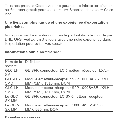
Tous nos produits Cisco avec une garantie de fabrication d'un an
ou Smartnet gratuit pour vous acheter Smartnet chez votre Cisco
local.
Une livraison plus rapide et une expérience d'exportation
plus riche:
Nous pouvons livrer votre commande partout dans le monde par
DHL, UPS, FedEx. en 3-5 jours avec une riche expérience dans
l'exportation pour éviter vos soucis.
Informations sur la commande:
Nom de la
Définition
société
GLC-LH-
GE SFP, connecteur LC émetteur-récepteur LX/LH
SM
GLC-LH-
Module émetteur-récepteur SFP 1000BASE-LX/LH,
SMD
MMF/SMF, 1310 nm, DOM
GLC-LH-
Module émetteur-récepteur SFP 1000BASE-LX/LH,
SMD
MMF/SMF, 1310 nm, DOM
Le GLC-
GE SFP, connecteur LC SX émetteur-récepteur
SX-MM
Le GLC-
Module émetteur-récepteur 1000BASE-SX SFP,
SX-MM
MMF, 850 nm, DOM