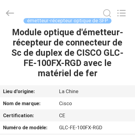
2026
LonRise
Equipment
Co.
Ltd..
émetteur-récepteur optique de SFP
All
Rights
Module optique d'émetteur-
À
Reserved.
récepteur de connecteur de
LA
Sc de duplex de CISCO GLC-
MAISON
FE-100FX-RGD avec le
PRODUITS
matériel de fer
VIDÉOS
Lieu d'origine:
La Chine
Nom de marque:
Cisco
À
Certification:
CE
PROPOS
Numéro de modèle:
GLC-FE-100FX-RGD
DE