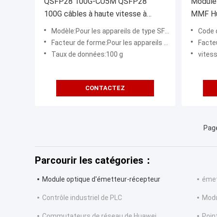
QSFP28 100G-CU5M QSFP28
Module 
100G câbles à haute vitesse à
MMF Hu
raccordement direct 5m (QSFP28)
compat
Modèle:Pour les appareils de type SFP28-100G
Code 
CC8P0 4B(S) QSFP28
850nm 
Facteur de forme:Pour les appareils de type:
Facteu
Taux de données:100 g
vites
CONTACTEZ
Page
Parcourir les catégories：
Module optique d'émetteur-récepteur
émet
Contrôle industriel de PLC
Modu
Commutateurs de réseau de Huawei
Poin