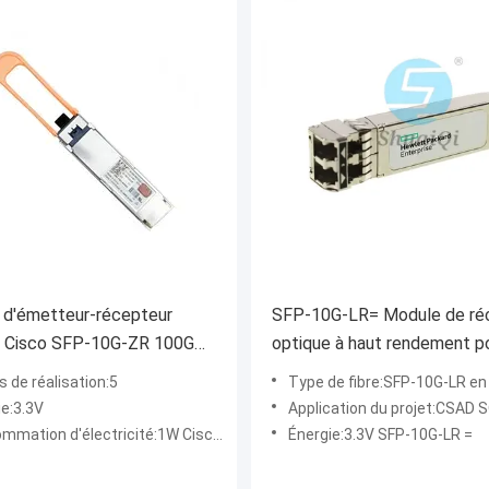
 d'émetteur-récepteur
SFP-10G-LR= Module de ré
e Cisco SFP-10G-ZR 100G
optique à haut rendement p
e distance de transmission
distance de transmission d
 de réalisation:5
Type de fibre:SFP-10G-LR en mo
 km
ie:3.3V
Application du projet:CSAD SONET d'Ethernet La M
ation d'électricité:1W Cisco SFP-10G-ZR
Énergie:3.3V SFP-10G-LR =