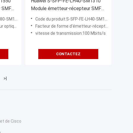
M1550
Huawei S-SFP-FE-LH40-SM1310
r SMF
Module émetteur-récepteur SMF
le
DOM Duplex de 40 km compatible
0-SM1550
Code du produit:S-SFP-FE-LH40-SM1310
avec 100BASE-EX SFP 1310nm
1550nm, 80km, LC)
Facteur de forme d'émetteur-récepteur:eSFP
vitesse de transmission:100 Mbits/s
CONTACTEZ
>|
et de Cisco
o