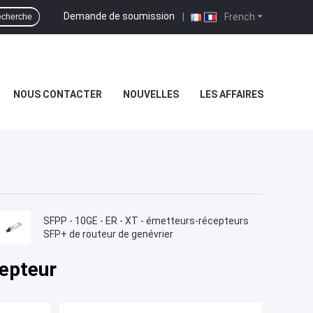
Demande de soumission
|
French
cherche
NOUS CONTACTER
NOUVELLES
LES AFFAIRES
SFPP - 10GE - ER - XT - émetteurs-récepteurs
SFP+ de routeur de genévrier
epteur