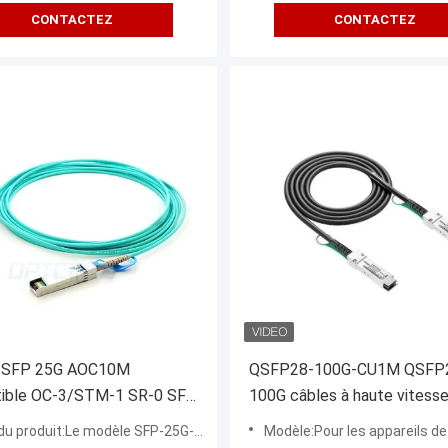
CONTACTEZ
CONTACTEZ
 SFP 25G AOC10M
QSFP28-100G-CU1M QSFP
ible OC-3/STM-1 SR-0 SFP
100G câbles à haute vitesse
2km, fibre multimode, LC
raccordement direct 1m (Q
u produit:Le modèle SFP-25G-AOC10M
Modèle:Pour les appareils de type 
, récepteur DOM
CC8P0 254B ((S)