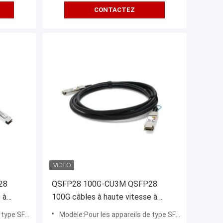
CONTACTEZ
28
QSFP28 100G-CU3M QSFP28
 à
100G câbles à haute vitesse à
SFP28)
raccordement direct 3m (QSFP28)
SFP28-100G
Modèle:Pour les appareils de type SFP28-100G
CC8P0 254B(S) QSFP28