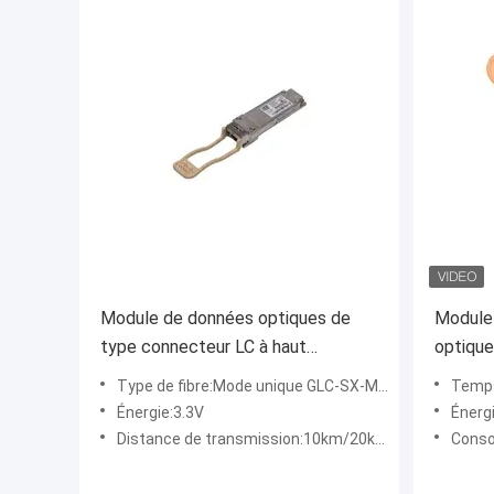
Module de données optiques de
Module
type connecteur LC à haut
optiqu
rendement GLC-SX-MM pour
avec un
Type de fibre:Mode unique GLC-SX-MM
Temps
paquet SFP
de 120
Énergie:3.3V
Énerg
Distance de transmission:10km/20km/40km/80km/120km
Consomm