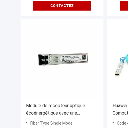
CONTACTEZ
Module de récepteur optique
Huawei
écoénergétique avec une
Compat
consommation d'énergie de 1 W et
1310nm 
Fiber Type:Single Mode
Code d
3 ans
duplex