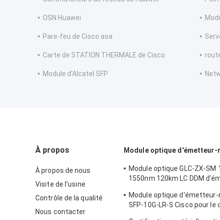
OSN Huawei
Modu
Pare-feu de Cisco asa
Serv
Carte de STATION THERMALE de Cisco
rout
Module d'Alcatel SFP
Netw
À propos
Module optique d'émetteur-
Module optique GLC-ZX-SM 
À propos de nous
1550nm 120km LC DDM d'ém
Visite de l'usine
récepteur de Cisco
Module optique d'émetteur-
Contrôle de la qualité
SFP-10G-LR-S Cisco pour le 
Nous contacter
câblage de centre de traite