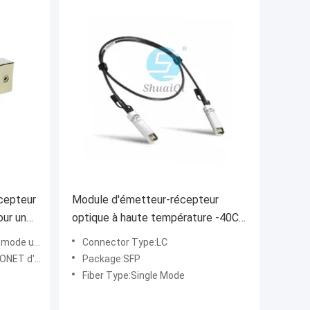
cepteur
Module d'émetteur-récepteur
our une
optique à haute température -40C-
e 20 km
85C pour débit de données 100G
de unique
Connector Type:LC
anche de fibre
Package:SFP
Fiber Type:Single Mode