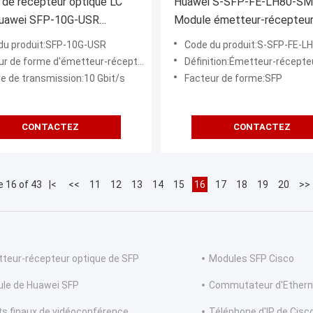
de récepteur optique LC
Huawei S-SFP-FE-LH80-S
awei SFP-10G-USR
Module émetteur-récepteu
ible 10GBASE-SR SFP+
DOM duplex 80km compatib
du produit:SFP-10G-USR
Code du produit:S-SFP-FE-LH8
100m DOM Duplex
100BASE-ZX SFP 1550nm
r de forme d'émetteur-récepteur:SFP+
Définition:Émetteur-récepteur optique, eSFP, Fe, module unimodal (
se de transmission:10 Gbit/s
Facteur de forme:SFP
CONTACTEZ
CONTACTEZ
 16 of 43
|<
<<
11
12
13
14
15
16
17
18
19
20
>>
teur-récepteur optique de SFP
Modules SFP Cisco
le de Huawei SFP
Commutateur d'Ethern
ts finaux de vidéoconférence
Téléphone d'IP de Cisc