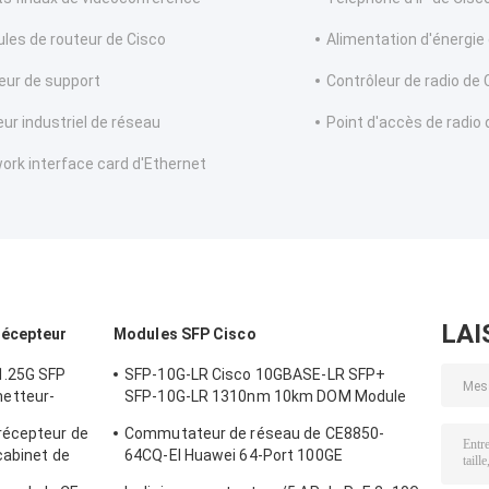
les de routeur de Cisco
Alimentation d'énergie
eur de support
Contrôleur de radio de 
eur industriel de réseau
Point d'accès de radio 
ork interface card d'Ethernet
LAI
récepteur
Modules SFP Cisco
1.25G SFP
SFP-10G-LR Cisco 10GBASE-LR SFP+
etteur-
SFP-10G-LR 1310nm 10km DOM Module
de récepteur optique
récepteur de
Commutateur de réseau de CE8850-
cabinet de
64CQ-EI Huawei 64-Port 100GE
ment des
QSFP28,2x10G SFP+, sans fan