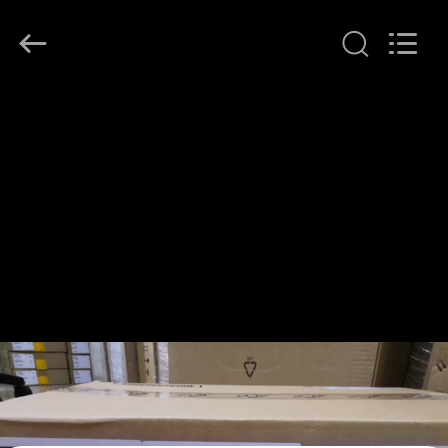
2026
LonRise
Equipment
Co.
Ltd..
All
Rights
À
Reserved.
LA
MAISON
PRODUITS
VIDÉOS
À
PROPOS
DE